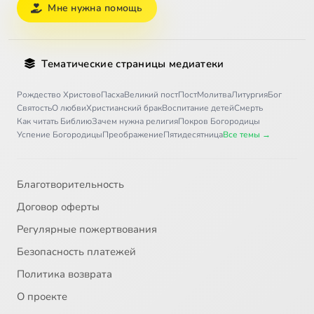
Мне нужна помощь
Тематические страницы медиатеки
Рождество Христово
Пасха
Великий пост
Пост
Молитва
Литургия
Бог
Святость
О любви
Христианский брак
Воспитание детей
Смерть
Как читать Библию
Зачем нужна религия
Покров Богородицы
Успение Богородицы
Преображение
Пятидесятница
Все темы →
Благотворительность
Договор оферты
Регулярные пожертвования
Безопасность платежей
Политика возврата
О проекте