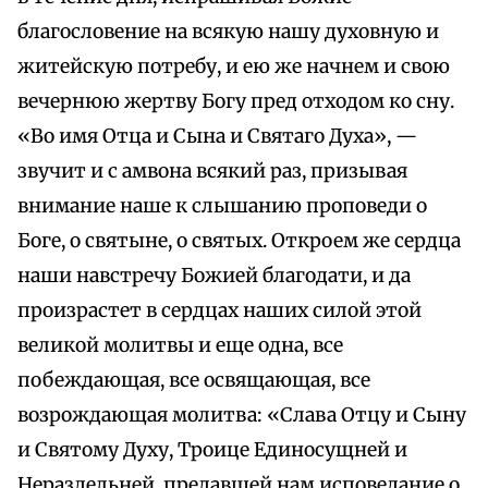
благословение на всякую нашу духовную и
житейскую потребу, и ею же начнем и свою
вечернюю жертву Богу пред отходом ко сну.
«Во имя Отца и Сына и Святаго Духа», —
звучит и с амвона всякий раз, призывая
внимание наше к слышанию проповеди о
Боге, о святыне, о святых. Откроем же сердца
наши навстречу Божией благодати, и да
произрастет в сердцах наших силой этой
великой молитвы и еще одна, все
побеждающая, все освящающая, все
возрождающая молитва: «Слава Отцу и Сыну
и Святому Духу, Троице Единосущней и
Нераздельней, предавшей нам исповедание о