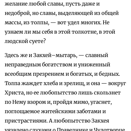
желание любой славы, пусть даже и
недоброй, но славы, выделяющей из общей
массы, из толпы, — вот удел многих. Не
узнаем ли мы себя в этой толкотне, в этой
людской суете?
Здесь же и Закхей–мытарь, — славный
неправедным богатством и униженный
всеобщим презрением и богатых, и бедных.
Толпа жаждет хлеба и зрелищ, и она — вокруг
Христа, но ее любопытство лишь скользнет
по Нему взором и, пройдя мимо, угаснет,
поглощаемое житейскими заботами и
пристрастиями. А любопытство Закхея
уязвлено слухами о Праведнике и Чудотворце,