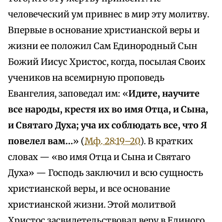
человеческий ум привнес в мир эту молитву.
Впервые в основание христианской веры и
жизни ее положил Сам Единородный Сын
Божий Иисус Христос, когда, посылая Своих
учеников на всемирную проповедь
Евангелия, заповедал им: «
Идите, научите
все народы, крестя их во имя Отца, и Сына,
и Святаго Духа; уча их соблюдать все, что Я
повелел вам…
» (
Мф. 28:19–20
). В кратких
словах — «во имя Отца и Сына и Святаго
Духа» — Господь заключил и всю сущность
христианской веры, и все основание
христианской жизни. Этой молитвой
Христос засвидетельствовал веру в Единого