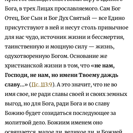
Бога, в трех Лицах прославляемого. Сам Бог
Отец, Бог Сын и Бог Дух Святый — все Едино
присутствуют в ней и несут столь привычное
для нас чудо, источник жизни и бессмертия,
таинственную и мощную силу — жизнь,
одухотворенную Богом. Основание же
христианской жизни в том, что «
не нам,
Господи, не нам, но имени Твоему даждь
славу…
» (
Пс. 113:9
). А это значит, что не во
имя свое, не ради славы своей и своих земных
выгод, но для Бога, ради Бога и во славу
Божию будет созидаться последующее за
молитвой дело. Божиим именем оно
освящается, малое ли, великое ли, и Божией