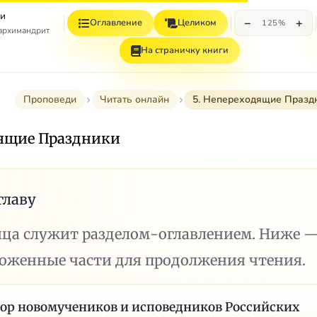
и
−
+
Оглавление
Целиком
125%
 архимандрит
На страничку книги
Проповеди
Читать онлайн
5. Непереходящие Празд
дящие Праздники
главу
ица служит разделом-оглавлением. Ниже 
ложенные части для продолжения чтения.
ор новомучеников и исповедников Российских