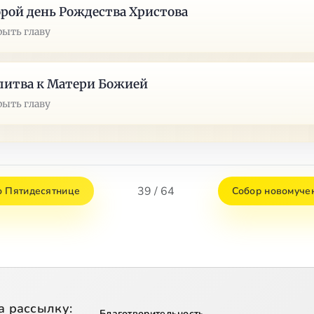
рой день Рождества Христова
рыть главу
литва к Матери Божией
рыть главу
39 / 64
о Пятидесятнице
Собор новомуче
а рассылку:
Благотворительность