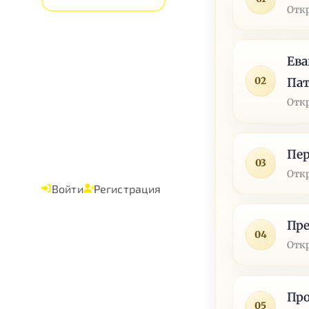
Отк
Ева
02
Па
Отк
Пер
03
Отк
Войти
Регистрация
Пр
04
Отк
Пр
05