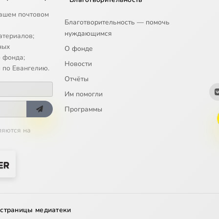
ашем почтовом
Благотворительность — помочь
нуждающимся
атериалов;
ных
О фонде
 фонда;
Новости
 по Евангелию.
Отчёты
Им помогли
Программы
ляются на
 страницы медиатеки