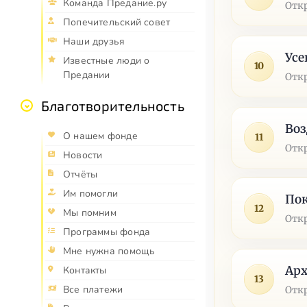
Команда Предание.ру
Отк
Попечительский совет
Наши друзья
Усе
Известные люди о
10
Предании
Отк
Благотворительность
Воз
О нашем фонде
11
Отк
Новости
Отчёты
Им помогли
По
12
Мы помним
Отк
Программы фонда
Мне нужна помощь
Арх
Контакты
13
Все платежи
Отк