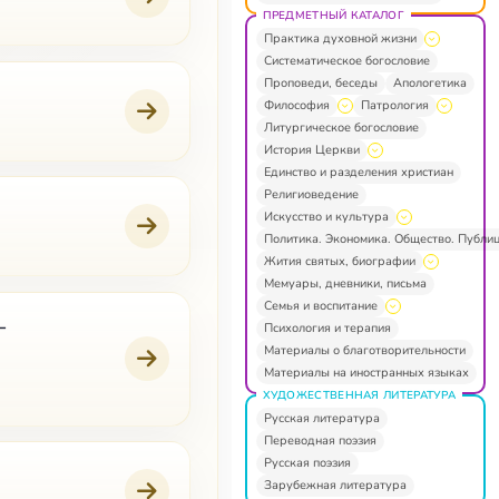
ПРЕДМЕТНЫЙ КАТАЛОГ
Практика духовной жизни
Систематическое богословие
Проповеди, беседы
Апологетика
Философия
Патрология
Литургическое богословие
История Церкви
Единство и разделения христиан
Религиоведение
Искусство и культура
Политика. Экономика. Общество. Публи
Жития святых, биографии
Мемуары, дневники, письма
Семья и воспитание
–
Психология и терапия
Материалы о благотворительности
Материалы на иностранных языках
ХУДОЖЕСТВЕННАЯ ЛИТЕРАТУРА
Русская литература
Переводная поэзия
Русская поэзия
Зарубежная литература