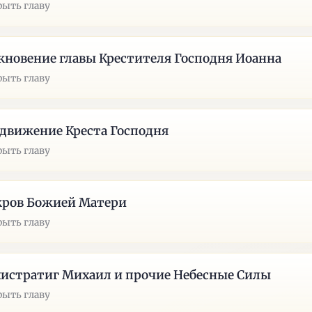
рыть главу
кновение главы Крестителя Господня Иоанна
рыть главу
движение Креста Господня
рыть главу
кров Божией Матери
рыть главу
истратиг Михаил и прочие Небесные Силы
рыть главу