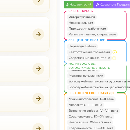
Наш лекторий
Сделано в Предан
С ЧЕГО НАЧАТЬ
Интересующимся
Новоначальным
Приходским работникам
Регентам, певчим, клирошанам
СВЯЩЕННОЕ ПИСАНИЕ
Переводы Библии
Святоотеческие толкования
Современные комментарии
МОЛИТВОСЛОВЫ.
БОГОСЛУЖЕБНЫЕ ТЕКСТЫ
Молитвы по-русски
Молитвы по-славянски
Богослужебные тексты на русском язык
Богослужебные тексты на церковнослав
СВЯТООТЕЧЕСКОЕ НАСЛЕДИЕ
Мужи апостольские. I—II века
Апологеты. II—III века
Вселенские соборы. IV—VIII века
Средневековье. IX—XV века
Новое время. XVI—XIX века
Современность. XX—XXI века