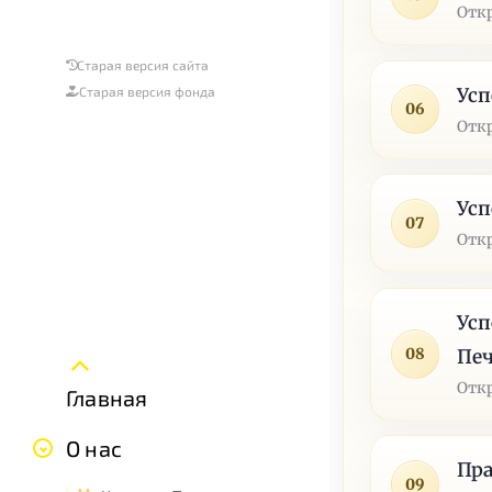
Отк
Старая версия сайта
Усп
Старая версия фонда
06
Отк
Усп
07
Отк
Усп
08
Печ
Отк
Главная
О нас
Пра
09