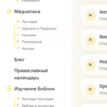
Реквизиты
Медиатека
Ан
14
Отк
Лекторий
Сделано в Предании
Новинки
Вве
15
Популярное
Отк
Авторы
Блог
Нед
16
Отк
Православный
календарь
Пре
Изучение Библии
17
Отк
Колледж Наследие
Библия в искусстве