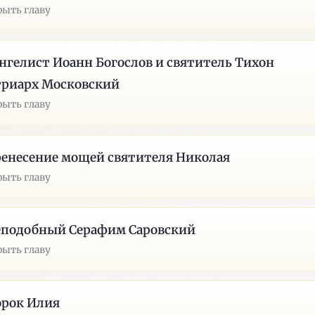
рыть главу
нгелист Иоанн Богослов и святитель Тихон
триарх Московский
рыть главу
енесение мощей святителя Николая
рыть главу
еподобный Серафим Саровский
рыть главу
орок Илия