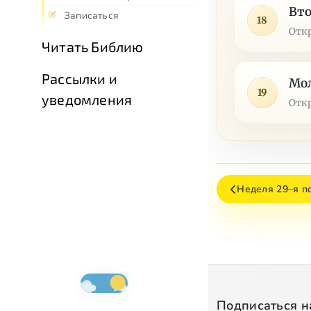
Вто
Записаться
18
Отк
Читать Библию
Рассылки и
Мо
19
уведомления
Отк
Неделя 29–я п
Подписаться н