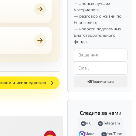
— анонсы лучших
материалов;
— разговор о жизни по
Евангелию;
— новости подопечных
Благотворительного
фонда.
Подписаться
ников и исповедников …
Следите за нами
VK
Telegram
Макс
YouTube