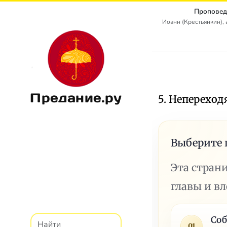
Проповед
Иоанн (Крестьянкин),
Предание.ру
5. Неперехо
Выберите 
Эта стран
главы и в
Соб
01