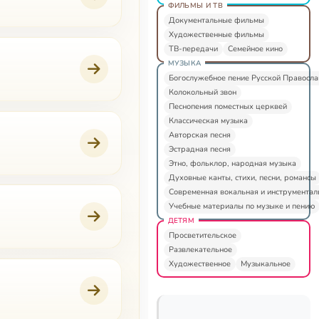
ФИЛЬМЫ И ТВ
Документальные фильмы
Художественные фильмы
ТВ-передачи
Семейное кино
МУЗЫКА
Богослужебное пение Русской Правосл
Колокольный звон
Песнопения поместных церквей
Классическая музыка
Авторская песня
Эстрадная песня
Этно, фольклор, народная музыка
Духовные канты, стихи, песни, романсы
Современная вокальная и инструментал
Учебные материалы по музыке и пению
ДЕТЯМ
Просветительское
Развлекательное
Художественное
Музыкальное