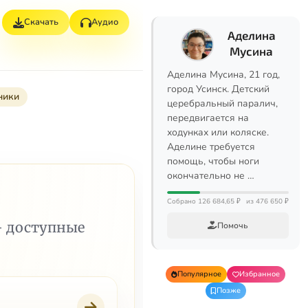
Скачать
Аудио
Аделина
Мусина
Аделина Мусина, 21 год,
город Усинск. Детский
ники
церебральный паралич,
передвигается на
ходунках или коляске.
Аделине требуется
помощь, чтобы ноги
окончательно не …
Собрано 126 684,65 ₽
из 476 650 ₽
— доступные
Помочь
Популярное
Избранное
Позже