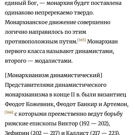
единый Бог, — монархия будет поставлена
одинаково непререкаемо твердо.
Монархианское движение совершенно
логично направилось по этим
[365]
противоположным путям.
Монархиан
первого класса называют динамистами,
второго — модалистами.
[Монархианизм динамистический]
Представителями динамистического
монархианизма в конце II в. были византиец
Феодот Кожевник, Феодот Банкир и Артемон,
[366]
с которыми преемственно ведут борьбу
римские епископы Виктор (192 — 202),
Зефирин (202 — 217) и Каллист (217 — 223).