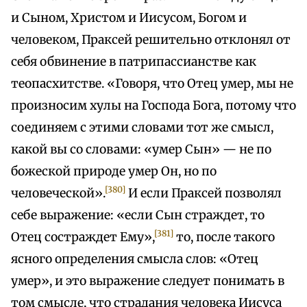
и Сыном, Христом и Иисусом, Богом и
человеком, Праксей решительно отклонял от
себя обвинение в патрипассианстве как
теопасхитстве. «Говоря, что Отец умер, мы не
произносим хулы на Господа Бога, потому что
соединяем с этими словами тот же смысл,
какой вы со словами: «умер Сын» — не по
божеской природе умер Он, но по
[380]
человеческой».
И если Праксей позволял
себе выражение: «если Сын страждет, то
[381]
Отец состраждет Ему»,
то, после такого
ясного определения смысла слов: «Отец
умер», и это выражение следует понимать в
том смысле, что страдания человека Иисуса