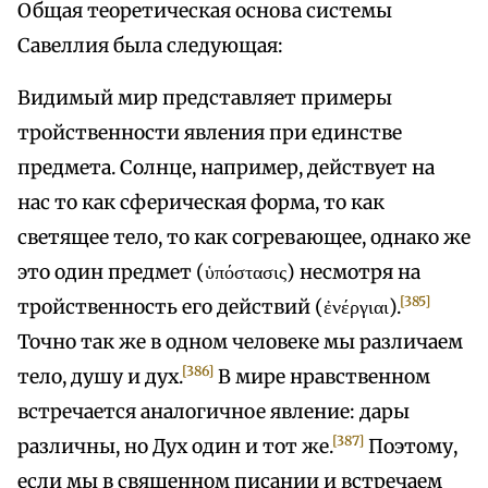
Общая теоретическая основа системы
Савеллия была следующая:
Видимый мир представляет примеры
тройственности явления при единстве
предмета. Солнце, например, действует на
нас то как сферическая форма, то как
светящее тело, то как согревающее, однако же
это один предмет (ὑπόστασις) несмотря на
[385]
тройственность его действий (ἐνέργιαι).
Точно так же в одном человеке мы различаем
[386]
тело, душу и дух.
В мире нравственном
встречается аналогичное явление: дары
[387]
различны, но Дух один и тот же.
Поэтому,
если мы в священном писании и встречаем