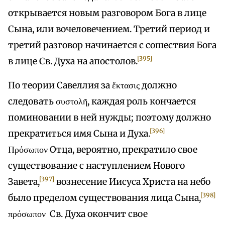
открывается новым разговором Бога в лице
Сына, или вочеловечением. Третий период и
третий разговор начинается с сошествия Бога
[395]
в лице Св. Духа на апостолов.
По теории Савеллия за ἔκτασις должно
следовать συστολῆ, каждая роль кончается
поминовании в ней нужды; поэтому должно
[396]
прекратиться имя Сына и Духа.
Πρόσωπον Отца, вероятно, прекратило свое
существование с наступлением Нового
[397]
Завета,
вознесение Иисуса Христа на небо
[398]
было пределом существования лица Сына,
πρόσωπον Св. Духа окончит свое