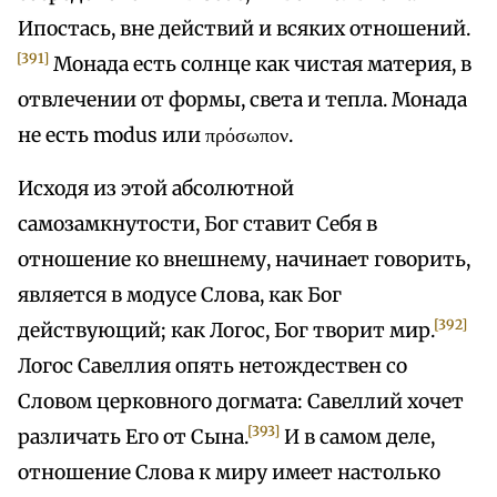
Ипостась, вне действий и всяких отношений.
[391]
Монада есть солнце как чистая материя, в
отвлечении от формы, света и тепла. Монада
не есть modus или πρόσωπον.
Исходя из этой абсолютной
самозамкнутости, Бог ставит Себя в
отношение ко внешнему, начинает говорить,
является в модусе Слова, как Бог
[392]
действующий; как Логос, Бог творит мир.
Логос Савеллия опять нетождествен со
Словом церковного догмата: Савеллий хочет
[393]
различать Его от Сына.
И в самом деле,
отношение Слова к миру имеет настолько