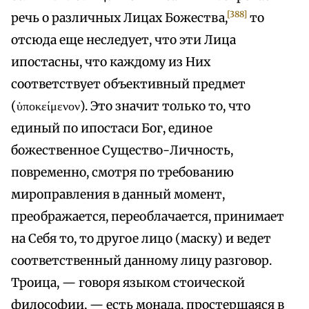
[388]
речь о различных Лицах Божества,
то
отсюда еще неследует, что эти Лица
ипостасны, что каждому из Них
соответствует объективный предмет
(ὑποκείμενον). Это значит только то, что
единый по ипостаси Бог, единое
божественное Существо-Личность,
повременно, смотря по требованию
мироправления в данный момент,
преображается, переоблачается, принимает
на Себя то, то другое лицо (маску) и ведет
соответственный данному лицу разговор.
Троица, — говоря языком стоической
философии, — есть монада, простершаяся в