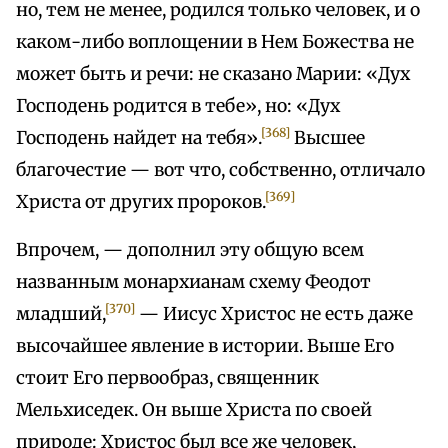
но, тем не менее, родился только человек, и о
каком-либо воплощении в Нем Божества не
может быть и речи: не сказано Марии: «Дух
Господень родится в тебе», но: «Дух
[368]
Господень найдет на тебя».
Высшее
благочестие — вот что, собственно, отличало
[369]
Христа от других пророков.
Впрочем, — дополнил эту общую всем
названным монархианам схему Феодот
[370]
младший,
— Иисус Христос не есть даже
высочайшее явление в истории. Выше Его
стоит Его первообраз, священник
Мельхиседек. Он выше Христа по своей
природе: Христос был все же человек,