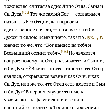
тождество, считая за одно Лицо Отца, Сына и
[373]
Св. Духа.
Тот же самый Бог — согласимся
называть Его Отцом, как первое и
единственное начало, — называется и Св.
Духом, и силою Всевышнего, так что
Лук. 1, 35
значит то же, что «Бог найдет на тебя и
[374]
Всевышний осенит тебя».
Но является
вопрос: почему же Отец называется и Сыном,
и Св. Духом? Значит ли это лишь то, что Отец
являлся, открывался вовне и как Сын, и как
Св. Дух, или же то, что Отец есть вместе и Сын
и Св. Дух? В первом случае эти имена
указывают на факт исключительно
внешний, относятся к Троице откровения, в