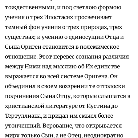
тождественными, и под светлою формою
учения о трех Ипостасях просвечивает
темный фон учения о трех природах, трех
существах; к учению о единосущии Отца и
Сына Ориген становится в полемическое
отношение. Этот перевес сознания различия
между Ними над мыслию об Их единстве
выражается во всей системе Оригена. Он
объединил в своем воззрении те отголоски
подчинения Сына Отцу, которые слышатся в
христианской литературе от Иустина до
Тертуллиана, и придал им смысл более
утонченный. Верование, что открывается
миру только Сын, а не Отец, неоднократно