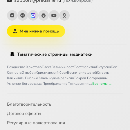
support@predanie.ru
(техн.вопросы)
Мне нужна помощь
Тематические страницы медиатеки
Рождество Христово
Пасха
Великий пост
Пост
Молитва
Литургия
Бог
Святость
О любви
Христианский брак
Воспитание детей
Смерть
Как читать Библию
Зачем нужна религия
Покров Богородицы
Успение Богородицы
Преображение
Пятидесятница
Все темы →
Благотворительность
Договор оферты
Регулярные пожертвования