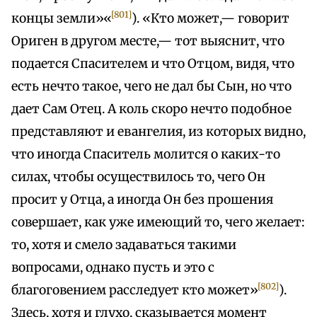
[801]
концы земли»«
). «Кто может,— говорит
Ориген в другом месте,— тот выяснит, что
подается Спасителем и что Отцом, видя, что
есть нечто такое, чего не дал бы Сын, но что
дает Сам Отец. А коль скоро нечто подобное
представляют и евангелия, из которых видно,
что иногда Спаситель молится о каких-то
силах, чтобы осуществилось то, чего Он
просит у Отца, а иногда Он без прошения
совершает, как уже имеющий то, чего желает:
то, хотя и смело задаваться такими
вопросами, однако пусть и это с
[802]
благоговением расследует кто может»
).
Здесь, хотя и глухо, сказывается момент