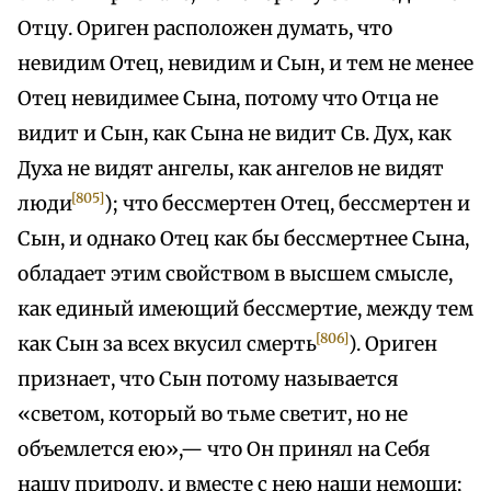
Отцу. Ориген расположен думать, что
невидим Отец, невидим и Сын, и тем не менее
Отец невидимее Сына, потому что Отца не
видит и Сын, как Сына не видит Св. Дух, как
Духа не видят ангелы, как ангелов не видят
[805]
люди
); что бессмертен Отец, бессмертен и
Сын, и однако Отец как бы бессмертнее Сына,
обладает этим свойством в высшем смысле,
как единый имеющий бессмертие, между тем
[806]
как Сын за всех вкусил смерть
). Ориген
признает, что Сын потому называется
«светом, который во тьме светит, но не
объемлется ею»,— что Он принял на Себя
нашу природу, и вместе с нею наши немощи;