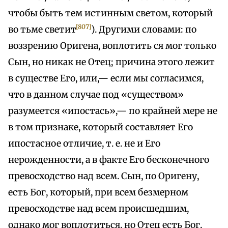
чтобы быть тем истинным светом, который
[807]
во тьме светит
). Другими словами: по
воззрению Оригена, воплотить ся мог только
Сын, но никак не Отец; причина этого лежит
в существе Его, или,— если мы согласимся,
что в данном случае под «существом»
разумеется «ипостась»,— по крайней мере не
в том признаке, который составляет Его
ипостасное отличие, т. е. не и Его
нерожденности, а в факте Его бесконечного
превосходство над всем. Сын, по Оригену,
есть Бог, который, при всем безмерном
превосходстве над всем происшедшим,
однако мог воплотиться, но Отец есть Бог,