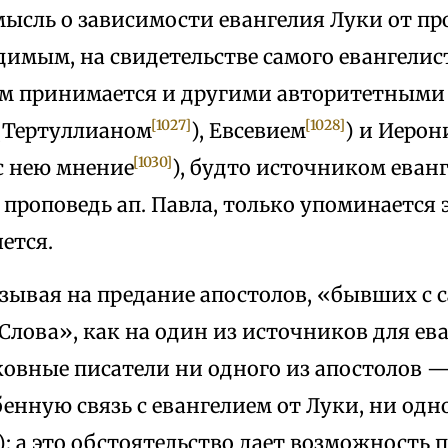
мысль о зависимости евангелия Луки от про
димым, на свидетельстве самого евангелис
м принимается и другими авторитетным
[1027]
[1028]
(Тертуллианом
), Евсевием
) и Иеро
[1030]
с нею мнение
), будто источником еван
проповедь ап. Павла, только упоминается
яется.
зывая на предание апостолов, «бывших с 
лова», как на один из источников для ева
ковные писатели ни одного из апостолов —
бенную связь с евангелием от Луки, ни од
); а это обстоятельство дает возможность п