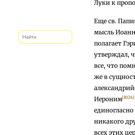
Луки к пропо
Еще св. Папий
мысль Иоанна
полагает Гэри
утверждал, 
все, что пом
же в сущност
александрий
[1024]
Иероним
единогласно 
никакого дру
всех этих ц