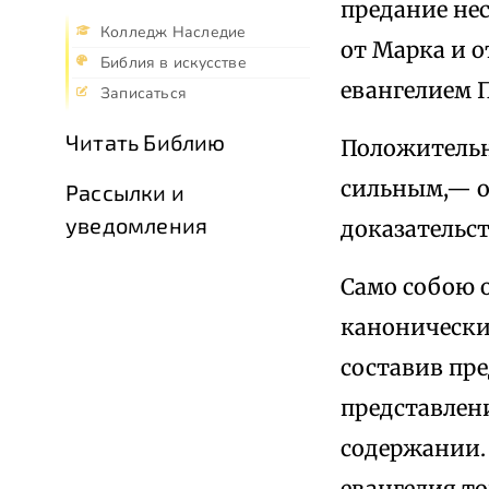
предание не
Колледж Наследие
от Марка и 
Библия в искусстве
евангелием 
Записаться
Читать Библию
Положительны
сильным,— о
Рассылки и
уведомления
доказательс
Само собою о
канонических
составив пре
представлени
содержании.
евангелия т