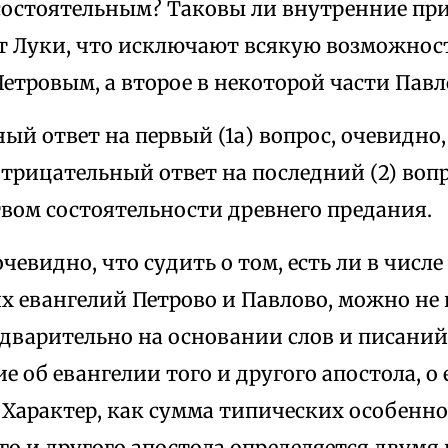
состоятельным? Таковы ли внутренние пр
от Луки, что исключают всякую возможнос
Петровым, а второе в некоторой части Пав
й ответ на первый (1а) вопрос, очевидно
трицательный ответ на последний (2) воп
твом состоятельности древнего предания.
чевидно, что судить о том, есть ли в числ
 евангелий Петрово и Павлово, можно не 
дварительно на основании слов и писаний 
е об евангелии того и другого апостола, о 
 Характер, как сумма типических особенно
ого и другого апостола определяется двум