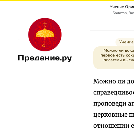
Учение Ориг
Болотов, Ва
Учение
Можно ли доказ
первое есть сок
Предание.ру
писатели выск
Можно ли до
справедливос
проповеди ап
церковные п
отношении ев