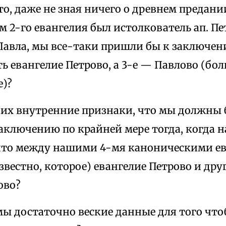
то, даже не зная ничего о древнем предании
м 2-го евангелия был истолкователь ап. Пет
Павла, мы все-таки пришли бы к заключени
ть евангелие Петрово, а 3-е — Павлово (бо
е)?
и их внутренние признаки, что мы должны
аключению по крайней мере тогда, когда н
что между нашими 4-мя каноническими ев
звестно, которое) евангелие Петрово и дру
ово?
мы достаточно веские данные для того чт