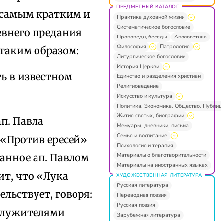
ПРЕДМЕТНЫЙ КАТАЛОГ
 самым кратким и
Практика духовной жизни
Систематическое богословие
ревнего предания
Проповеди, беседы
Апологетика
Философия
Патрология
таким образом:
Литургическое богословие
История Церкви
ть в известном
Единство и разделения христиан
Религиоведение
Искусство и культура
Политика. Экономика. Общество. Публи
Жития святых, биографии
п. Павла
Мемуары, дневники, письма
Семья и воспитание
. «Против ересей»
Психология и терапия
Материалы о благотворительности
данное ап. Павлом
Материалы на иностранных языках
рит, что «Лука
ХУДОЖЕСТВЕННАЯ ЛИТЕРАТУРА
Русская литература
ельствует, говоря:
Переводная поэзия
Русская поэзия
 служителями
Зарубежная литература