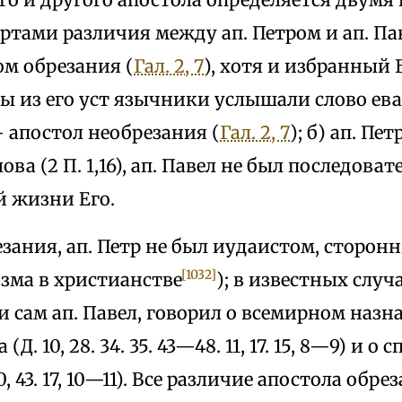
тами различия между ап. Петром и ап. Па
ом обрезания (
Гал. 2, 7
), хотя и избранный 
ы из его уст язычники услышали слово ева
 — апостол необрезания (
Гал. 2, 7
); б) ап. Пе
ва (2 П. 1,16), ап. Павел не был последова
й жизни Его.
зания, ап. Петр не был иудаистом, сторон
[1032]
зма в христианстве
); в известных случ
 и сам ап. Павел, говорил о всемирном наз
Д. 10, 28. 34. 35. 43—48. 11, 17. 15, 8—9) и о
0, 43. 17, 10—11). Все различие апостола обр