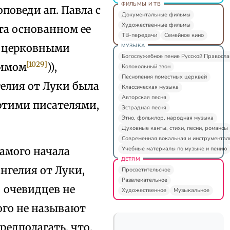
ФИЛЬМЫ И ТВ
поведи ап. Павла с
Документальные фильмы
Художественные фильмы
та основанном ее
ТВ-передачи
Семейное кино
и церковными
МУЗЫКА
Богослужебное пение Русской Правосл
[1029]
нимом
)),
Колокольный звон
Песнопения поместных церквей
гелия от Луки была
Классическая музыка
Авторская песня
 этими писателями,
Эстрадная песня
Этно, фольклор, народная музыка
Духовные канты, стихи, песни, романсы
Современная вокальная и инструментал
Учебные материалы по музыке и пению
самого начала
ДЕТЯМ
нгелия от Луки,
Просветительское
Развлекательное
 очевидцев не
Художественное
Музыкальное
ного не называют
редполагать, что,