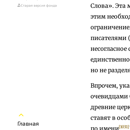
Слова». Эта 
Старая версия фонда
этим необхо
ограничение
писателями 
несогласное 
единственно 
но не раздел
Впрочем, ука
очевидцами С
древние цер
ставят в осо
Главная
[1031]
по имени