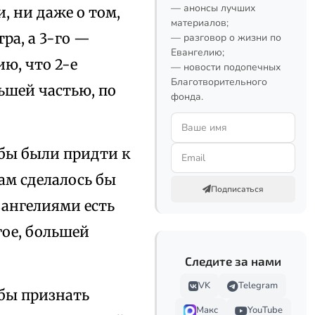
— анонсы лучших
, ни даже о том,
материалов;
ра, а 3-го —
— разговор о жизни по
Евангелию;
ю, что 2-е
— новости подопечных
Благотворительного
льшей частью, по
фонда.
 бы были придти к
ам сделалось бы
Подписаться
ангелиями есть
гое, большей
Следите за нами
VK
Telegram
обы признать
Макс
YouTube