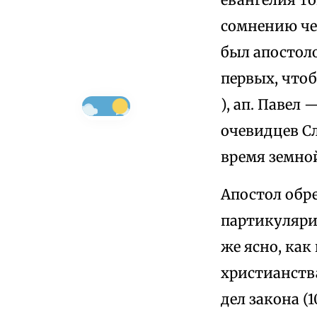
сомнению чер
был апостол
первых, чтоб
), ап. Павел
очевидцев Сло
время земно
Апостол обре
партикуляри
же ясно, как
христианства (
дел закона (1