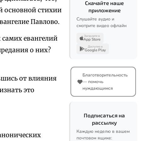
Скачайте наше
ей основной стихии
приложение
Слушайте аудио и
евангелие Павлово.
смотрите видео офлайн
Загрузите в
 самих евангелий
App Store
Доступно в
предания о них?
Google Play
Благотворительность
ившись от влияния
— помочь
нуждающимся
изнать это
Подписаться на
рассылку
Каждую неделю в вашем
канонических
почтовом ящике: