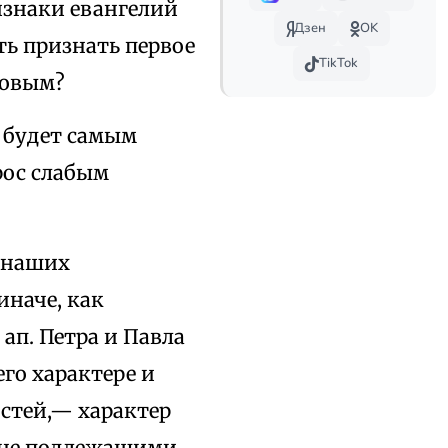
изнаки евангелий
Дзен
OK
ть признать первое
TikTok
ловым?
, будет самым
рос слабым
е наших
иначе, как
ап. Петра и Павла
его характере и
стей,— характер
я не подлежащими