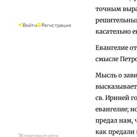
точным выра
решительны
Войти
Регистрация
касательно 
Евангелие от
смысле Петро
Мысль о зави
высказывается
св. Ириней г
евангелие; н
предал нам, 
как предали
Старая версия сайта