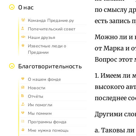
О нас
по смыслу др
есть запись 
Команда Предание.ру
Попечительский совет
Можно ли и 
Наши друзья
Известные люди о
от Марка и о
Предании
Вопрос этот
Благотворительность
1. Имеем ли 
О нашем фонде
высокого авт
Новости
Отчёты
последнее с
Им помогли
Другими сл
Мы помним
Программы фонда
а. Таковы ли
Мне нужна помощь