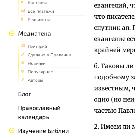
Контакты
евангелий, ч
Все платежи
что писателе
Реквизиты
спутник ап. 
Медиатека
евангелие ес
Лекторий
крайней мер
Сделано в Предании
Новинки
б. Таковы л
Популярное
подобному з
Авторы
известным, 
Блог
одно (но неи
Православный
частью Павл
календарь
2. Имеем ли 
Изучение Библии