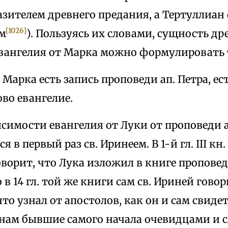
зителем древнего предания, а Тертуллиан
[1026]
м
). Пользуясь их словами, сущность д
евангелия от Марка можно формулировать 
 Марка есть запись проповеди ап. Петра, ес
во евангелие.
симости евангелия от Луки от проповеди а
 в первый раз св. Иринеем. В 1-й гл. III кн
оворит, что Лука изложил в книге пропове
о в 14 гл. той же книги сам св. Ириней гово
что узнал от апостолов, как он и сам свидет
 нам бывшие самого начала очевидцами и