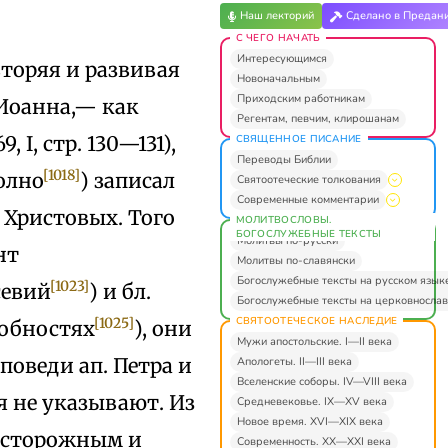
Наш лекторий
Сделано в Предан
С ЧЕГО НАЧАТЬ
Интересующимся
овторяя и развивая
Новоначальным
Приходским работникам
 Иоанна,— как
Регентам, певчим, клирошанам
 I, стр. 130—131),
СВЯЩЕННОЕ ПИСАНИЕ
Переводы Библии
[1018]
полно
) записал
Святоотеческие толкования
Современные комментарии
х Христовых. Того
МОЛИТВОСЛОВЫ.
БОГОСЛУЖЕБНЫЕ ТЕКСТЫ
Молитвы по-русски
нт
Молитвы по-славянски
Богослужебные тексты на русском язык
[1023]
севий
) и бл.
Богослужебные тексты на церковнослав
СВЯТООТЕЧЕСКОЕ НАСЛЕДИЕ
[1025]
робностях
), они
Мужи апостольские. I—II века
поведи ап. Петра и
Апологеты. II—III века
Вселенские соборы. IV—VIII века
я не указывают. Из
Средневековье. IX—XV века
Новое время. XVI—XIX века
 осторожным и
Современность. XX—XXI века