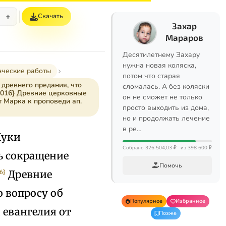
+
Скачать
Захар
Мараров
Десятилетнему Захару
нужна новая коляска,
нческие работы
потом что старая
 древнего предания, что
сломалась. А без коляски
{1016} Древние церковные
он не сможет не только
т Марка к проповеди ап.
просто выходить из дома,
но и продолжать лечение
в ре…
Луки
Собрано 326 504,03 ₽
из 398 600 ₽
ть сокращение
Помочь
Древние
6}
 вопросу об
Популярное
Избранное
 евангелия от
Позже