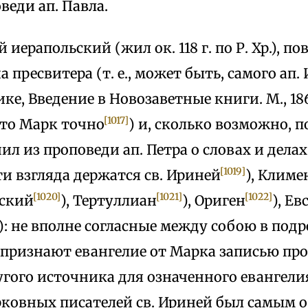
веди ап. Павла.
 иерапольский (жил ок. 118 г. по Р. Хр.), п
 пресвитера (т. е., может быть, самого ап.
ке, Введение в Новозаветные книги. М., 1869,
[1017]
что Марк точно
) и, сколько возможно, 
нил из проповеди ап. Петра о словах и дела
[1019]
и взгляда держатся св. Ириней
), Климе
[1020]
[1021]
[1022]
ский
), Тертуллиан
), Ориген
), Ев
): не вполне согласные между собою в под
признают евангелие от Марка записью про
гого источника для означенного евангели
ерковных писателей св. Ириней был самым