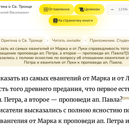
ена о Св. Троице
−
Оглавление
Целиком
125%
силий Васильевич
На страничку книги
 Оригена о Св. Троице
Читать онлайн
Приложение. Студе
ать из самых евангелий от Марка и от Луки справедливость того
ращение проповеди ап. Петра, а второе — проповеди ап. Павла?
азались с полною ясностию по вопросу об отношении евангелия о
Петра и евангелия от Луки к проповеди ап. Павла.
казать из самых евангелий от Марка и от 
ть того древнего предания, что первое ес
. Петра, а второе — проповеди ап. Павла?
{101
исатели высказались с полною ясностию по
ангелия от Марка к проповеди ап. Петра и