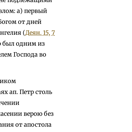
влом: а) первый
Богом от дней
нгелия (
Деян. 15, 7
тр был одним из
телем Господа во
ником
аях ап. Петр столь
начении
 спасении верою без
езания от апостола