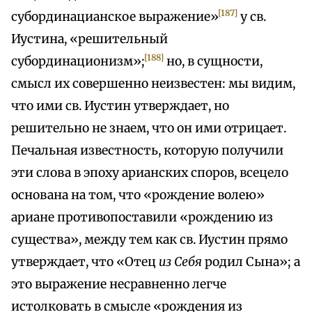
[187]
субординацианское выражение»
у св.
Иустина, «решительный
[188]
субординационизм»;
но, в сущности,
смысл их совершенно неизвестен: мы видим,
что ими св. Иустин утверждает, но
решительно не знаем, что он ими отрицает.
Печальная известность, которую получили
эти слова в эпоху арианских споров, всецело
основана на том, что «рождение волею»
ариане противопоставили «рождению из
существа», между тем как св. Иустин прямо
утверждает, что «Отец
из Себя
родил Сына»; а
это выражение несравненно легче
истолковать в смысле «рождения из