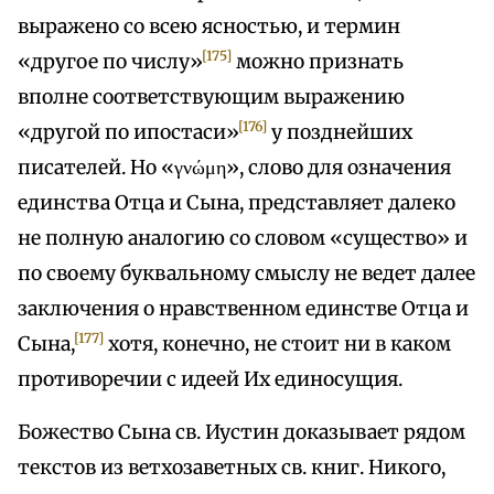
выражено со всею ясностью, и термин
[175]
«другое по числу»
можно признать
вполне соответствующим выражению
[176]
«другой по ипостаси»
у позднейших
писателей. Но «γνώμη», слово для означения
единства Отца и Сына, представляет далеко
не полную аналогию со словом «существо» и
по своему буквальному смыслу не ведет далее
заключения о нравственном единстве Отца и
[177]
Сына,
хотя, конечно, не стоит ни в каком
противоречии с идеей Их единосущия.
Божество Сына св. Иустин доказывает рядом
текстов из ветхозаветных св. книг. Никого,