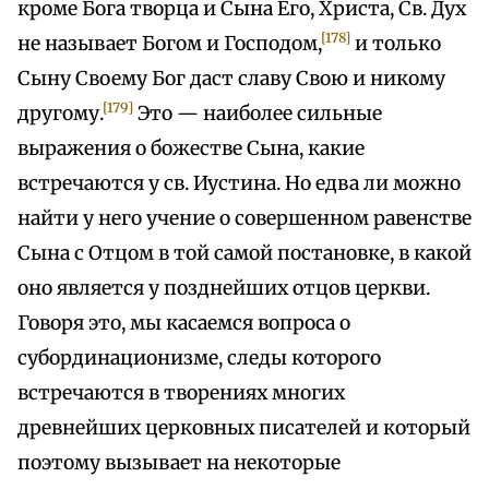
кроме Бога творца и Сына Его, Христа, Св. Дух
[178]
не называет Богом и Господом,
и только
Сыну Своему Бог даст славу Свою и никому
[179]
другому.
Это — наиболее сильные
выражения о божестве Сына, какие
встречаются у св. Иустина. Но едва ли можно
найти у него учение о совершенном равенстве
Сына с Отцом в той самой постановке, в какой
оно является у позднейших отцов церкви.
Говоря это, мы касаемся вопроса о
субординационизме, следы которого
встречаются в творениях многих
древнейших церковных писателей и который
поэтому вызывает на некоторые