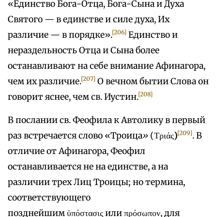
«Единство Бога-Отца, Бога-Сына и Духа
Святого — в единстве и силе духа, Их
[206]
различие — в порядке».
Единство и
нераздельность Отца и Сына более
останавливают на себе внимание Афинагора,
[207]
чем их различие.
О вечном бытии Слова он
[208]
говорит яснее, чем св. Иустин.
В послании св. Феофила к Автолику в первый
[209]
раз встречается слово «Троица
»
(Τριάς
)
. В
отличие от Афинагора, Феофил
останавливается не на единстве, а на
различии трех Лиц Троицы; но термина,
соответствующего
позднейшим ὑπόστασις или πρόσωπον, для