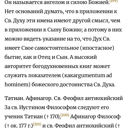
[199]
Он называется ангелом и силою Божией.
Нет оснований думать, что в приложении к
Св. Духу эти имена имеют другой смысл, чем
в приложении к Сыну Божию; а потому в них
можно видеть указание на то, что Дух Св.
имеет Свое самостоятельное (ипостасное)
бытие, как и Отец и Сын. А высокий
авторитет богодухновенных книг может
служить показателем (какargumentum ad
hominem) божеского достоинства Св. Духа.
Татиан. Афинагор. Св. Феофил антиохийский
За св. Иустином Философом следуют его
[200]
ученик Татиан († 170),
Афинагор Философ
[201]
(† ок. 177 г.)
и св. Феофил антиохийский (†