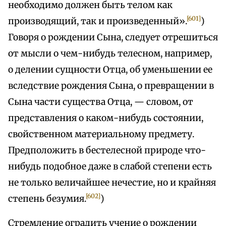
необходимо должен быть телом как
[601]
производящий, так и произведенный».
)
Говоря о рождении Сына, следует отрешиться
от мысли о чем-нибудь телесном, например,
о делении сущности Отца, об уменьшении ее
вследствие рождения Сына, о превращении в
Сына части существа Отца, — словом, от
представления о каком-нибудь состоянии,
свойственном материальному предмету.
Предположить в бестелесной природе что-
нибудь подобное даже в слабой степени есть
не только величайшее нечестие, но и крайняя
[602]
степень безумия.
)
Стремление оградить учение о рождении