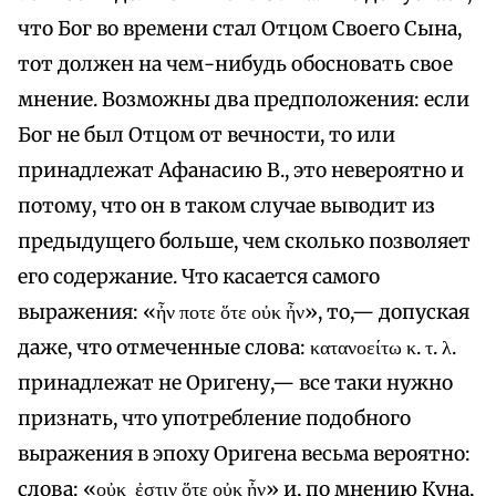
что Бог во времени стал Отцом Своего Сына,
тот должен на чем-нибудь обосновать свое
мнение. Возможны два предположения: если
Бог не был Отцом от вечности, то или
принадлежат Афанасию В., это невероятно и
потому, что он в таком случае выводит из
предыдущего больше, чем сколько позволяет
его содержание. Что касается самого
выражения: «ἦν ποτε ὅτε οὐκ ἦν», то,— допуская
даже, что отмеченные слова: κατανοείτω κ. τ. λ.
принадлежат не Оригену,— все таки нужно
признать, что употребление подобного
выражения в эпоху Оригена весьма вероятно:
слова: «οὐκ ἐστιν ὅτε οὐκ ἦν» и, по мнению Куна,