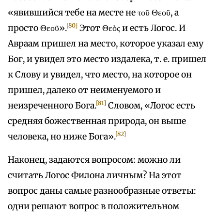
«явившийся тебе на месте не τοῦ Θεοῦ, а
[80]
просто Θεοῦ».
Этот Θεὸς и есть Логос. И
Авраам пришел на место, которое указал ему
Бог, и увидел это место издалека, т. е. пришел
к Слову и увидел, что место, на которое он
пришел, далеко от неименуемого и
[81]
неизреченного Бога.
Словом, «Логос есть
средняя божественная природа, он выше
[82]
человека, но ниже Бога».
Наконец, задаются вопросом: можно ли
считать Логос Филона личным? На этот
вопрос даны самые разнообразные ответы:
одни решают вопрос в положительном