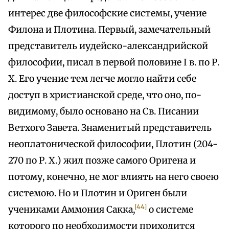
интерес две философские системы, учение
Филона и Плотина. Первый, замечательный
представитель иудейско-александрийской
философии, писал в первой половине I в. по Р.
X. Его учение тем легче могло найти себе
доступ в христианской среде, что оно, по-
видимому, было основано на Св. Писании
Ветхого Завета. Знаменитый представитель
неоплатонической философии, Плотин (204-
270 по Р. X.) жил позже самого Оригена и
потому, конечно, не мог влиять на него своею
системою. Но и Плотин и Ориген были
[44]
учениками Аммония Сакка,
о системе
которого по необходимости приходится