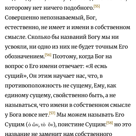
[55]
которому нет ничего подобного.
Совершенно непознаваемый, Бог,
естественно, не имеет и имени в собственном
смысле. Сколько бы названий Богу мы ни
усвояли, ни одно из них не будет точным Его
[56]
обозначением.
Поэтому, когда Бог на
вопрос о Его имени отвечает: «Я есмь
сущий», Он этим научает нас, что, в
противоположность не сущему, Ему, как
единому сущему, свойственно быть, а не
называться, что имени в собственном смысле
[57]
у Бога вовсе нет.
Мы можем называть Его
[58]
Сущим (ὁ ὥν, τὸ ὄν), поистине Сущим:
но это
название не заменит нам собственного