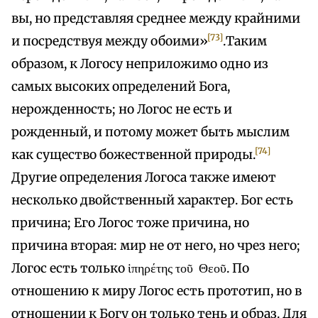
вы, но представляя среднее между крайними
[73]
и посредствуя между обоими»
.Таким
образом, к Логосу неприложимо одно из
самых высоких определений Бога,
нерожденность; но Логос не есть и
рожденный, и потому может быть мыслим
[74]
как существо божественной природы.
Другие определения Логоса также имеют
несколько двойственный характер. Бог есть
причина; Его Логос тоже причина, но
причина вторая: мир не от него, но чрез него;
Логос есть только ἱπηρέτης τοῦ Θεοῦ. По
отношению к миру Логос есть прототип, но в
отношении к Богу он только тень и образ. Для