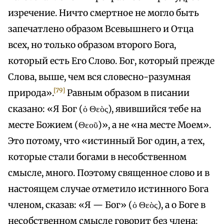
изречение. Ничто смертное не могло быть
запечатлено образом Всевышнего и Отца
всех, но только образом второго Бога,
который есть Его Слово. Бог, который прежде
Слова, выше, чем вся словесно-разумная
[79]
природа».
Равным образом в писании
сказано: «Я Бог (ὁ Θεὸς), явившийся тебе на
месте Божием (Θεοῦ)», а не «на месте Моем».
Это потому, что «истинный Бог один, а тех,
которые стали богами в несобственном
смысле, много. Поэтому священное слово и в
настоящем случае отметило истинного Бога
членом, сказав: «Я — Бог» (ὁ Θεὸς), а о Боге в
несобственном смысле говорит без члена: