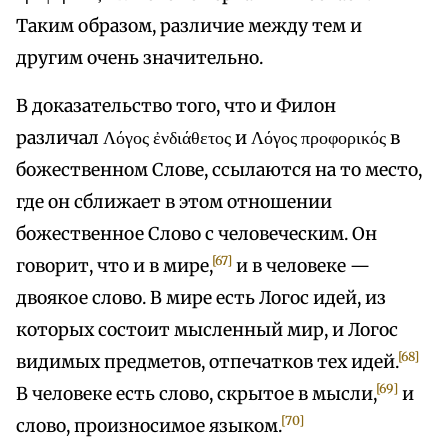
Таким образом, различие между тем и
другим очень значительно.
В доказательство того, что и Филон
различал Λόγος ἐνδιάθετος и Λόγος προφορικός в
божественном Слове, ссылаются на то место,
где он сближает в этом отношении
божественное Слово с человеческим. Он
[67]
говорит, что и в мире,
и в человеке —
двоякое слово. В мире есть Логос идей, из
которых состоит мысленный мир, и Логос
[68]
видимых предметов, отпечатков тех идей.
[69]
В человеке есть слово, скрытое в мысли,
и
[70]
слово, произносимое языком.