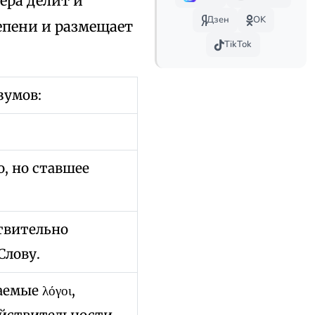
ера делит и
Дзен
OK
епени и размещает
TikTok
зумов:
о, но ставшее
ствительно
Слову.
емые λόγοι,
ействительности