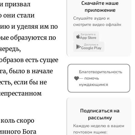
Скачайте наше
 и призвал
приложение
о они стали
Слушайте аудио и
смотрите видео офлайн
нию и уделяя им по
Загрузите в
орые образуются по
App Store
Доступно в
чередь,
Google Play
бразов есть сущее
ога, было в начале
Благотворительность
— помочь
сть, если бы не
нуждающимся
 непрестанном
Подписаться на
рассылку
 коль скоро
Каждую неделю в вашем
инного Бога
почтовом ящике: