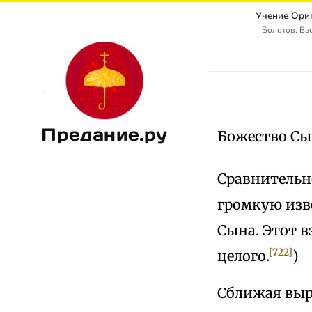
Учение Ориг
Болотов, Ва
Предание.ру
Божество Сы
Сравнительн
громкую изве
Сына. Этот в
[722]
целого.
)
Сближая выра