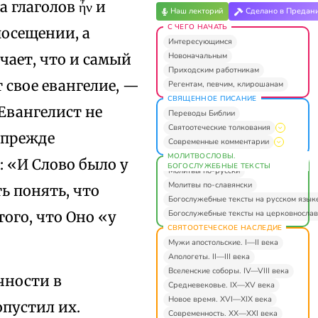
а глаголов ἦν и
Наш лекторий
Сделано в Предан
С ЧЕГО НАЧАТЬ
посещении, а
Интересующимся
Новоначальным
чает, что и самый
Приходским работникам
 свое евангелие, —
Регентам, певчим, клирошанам
СВЯЩЕННОЕ ПИСАНИЕ
Евангелист не
Переводы Библии
Святоотеческие толкования
 прежде
Современные комментарии
МОЛИТВОСЛОВЫ.
: «И Слово было у
БОГОСЛУЖЕБНЫЕ ТЕКСТЫ
Молитвы по-русски
Молитвы по-славянски
ть понять, что
Богослужебные тексты на русском язык
Богослужебные тексты на церковнослав
 того, что Оно «у
СВЯТООТЕЧЕСКОЕ НАСЛЕДИЕ
Мужи апостольские. I—II века
Апологеты. II—III века
Вселенские соборы. IV—VIII века
чности в
Средневековье. IX—XV века
Новое время. XVI—XIX века
опустил их.
Современность. XX—XXI века