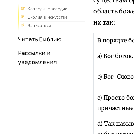
существам Ор
Колледж Наследие
область боже
Библия в искусстве
их так:
Записаться
Читать Библию
В порядке б
Рассылки и
a) Бог богов.
уведомления
b) Бог-Слово
c) Просто б
причастные
d) Так назы
действитель