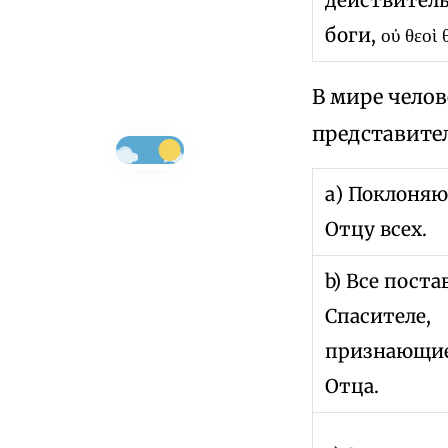
боги, οὐ θεοὶ θ
В мире чело
представител
а) Поклоня
Отцу всех.
b) Все пост
Спасителе,
признающие
Отца.