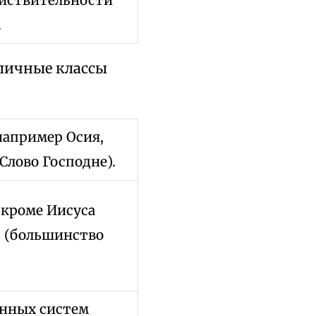
.
зличные классы
(например Осия,
Слово Господне).
, кроме Иисуса
) (большинство
енных систем