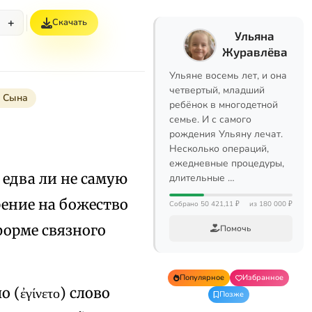
+
Скачать
Ульяна
Журавлёва
Ульяне восемь лет, и она
четвертый, младший
 Сына
ребёнок в многодетной
семье. И с самого
рождения Ульяну лечат.
Несколько операций,
ежедневные процедуры,
едва ли не самую
длительные …
рение на божество
Собрано 50 421,11 ₽
из 180 000 ₽
форме связного
Помочь
Популярное
Избранное
(ἐγίνετο) слово
Позже