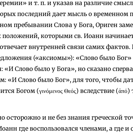
еремии» и т. п. и указав на различие смысл
которых последний дает мысль о временном 
ном пребывании Слова у Бога, Ориген заме
 положений, которыми св. Иоанн начинает
отвечает внутренней связи самих фактов. 
едложения («аксиомы»): «Слово было Бог»
 «И Слово было у Бога», но сказано сперва
ом: «И Слово было Бог», для того, чтобы да
тся Богом (γινόμενος Θεός) вследствие (ἀπό)
о осторожно и не без знания греческой то
анн где воспользовался членами, а где и 