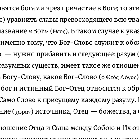
вятся богами чрез причастие в Боге; то э
е) уравнить славы превосходящего всю тва
звание «Бог» (Θεός). В таком случае к ук
именно тому, что Бог-Слово служит к об
, — нужно прибавить и следующее: разум (
разумных существ, имеет такое же отноше
 Богу-Слову, какое Бог-Слово (ὁ Θεὸς Λόγος) 
обог и истинный Бог-Отец относится к обр
ак Само Слово к присущему каждому разуму.
ие (χώραν) источника, Отец — божества, а
ношение Отца и Сына между Собою и Их о