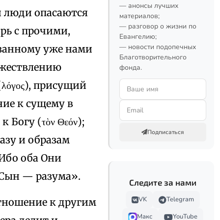
— анонсы лучших
ти люди опасаются
материалов;
— разговор о жизни по
рь с прочими,
Евангелию;
— новости подопечных
азанному уже нами
Благотворительного
ожествлению
фонда.
λόγος), присущий
ние к сущему в
к Богу (τὸν Θεόν);
Подписаться
азу и образам
 Ибо оба Они
 Сын — разума».
Следите за нами
VK
Telegram
тношение к другим
Макс
YouTube