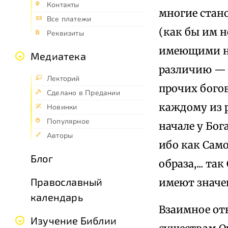
Контакты
многие стано
Все платежи
(как бы им н
Реквизиты
имеющими на
Медиатека
различию — 
Лекторий
прочих богов
Сделано в Предании
каждому из 
Новинки
Популярное
начале у Бога
Авторы
ибо как Сам
Блог
образа,... т
Православный
имеют значен
календарь
Взаимное от
Изучение Библии