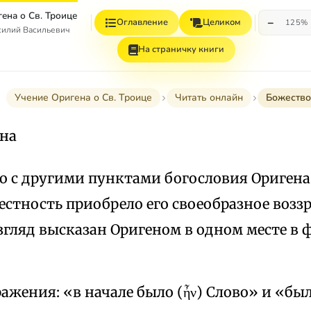
ена о Св. Троице
−
Оглавление
Целиком
125%
силий Васильевич
На страничку книги
Учение Оригена о Св. Троице
Читать онлайн
Божество
на
о с другими пунктами богословия Оригена 
стность приобрело его своеобразное возз
згляд высказан Оригеном в одном месте в 
жения: «в начале было (ἦν) Слово» и «было 