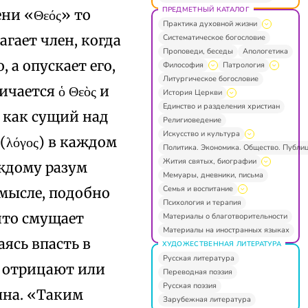
ПРЕДМЕТНЫЙ КАТАЛОГ
ени «Θεός» то
Практика духовной жизни
агает член, когда
Систематическое богословие
Проповеди, беседы
Апологетика
 а опускает его,
Философия
Патрология
Литургическое богословие
чается ὁ Θεὸς и
История Церкви
Единство и разделения христиан
бо как сущий над
Религиоведение
Искусство и культура
 (λόγος) в каждом
Политика. Экономика. Общество. Публи
Жития святых, биографии
аждому разум
Мемуары, дневники, письма
Семья и воспитание
смысле, подобно
Психология и терапия
что смущает
Материалы о благотворительности
Материалы на иностранных языках
ясь впасть в
ХУДОЖЕСТВЕННАЯ ЛИТЕРАТУРА
Русская литература
. отрицают или
Переводная поэзия
Русская поэзия
ына. «Таким
Зарубежная литература