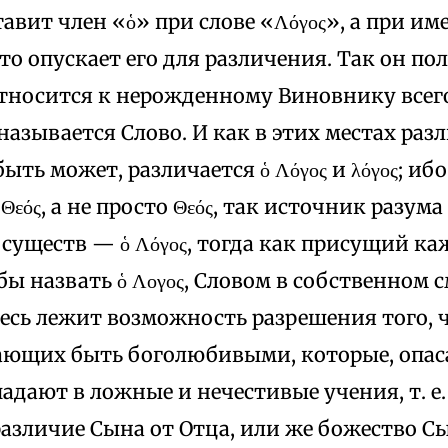
авит член «ὁ» при слове «Λόγος», а при им
 то опускает его для различения. Так он пол
тносится к нерожденному Виновнику всего,
называется Слово. И как в этих местах разли
 быть может, различается ὁ Λόγος и λόγος; и
Θεός, а не просто Θεός, так источник разума
существ — ὁ Λόγος, тогда как присущий к
бы назвать ὁ Λογος, Словом в собственном 
десь лежит возможность разрешения того, 
ающих быть боголюбивыми, которые, опаса
адают в ложные и нечестивые учения, т. е
различие Сына от Отца, или же божество С