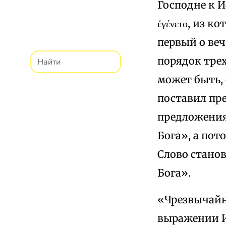
Господне к И
ἐγένετο, из 
первый о веч
порядок трех
может быть, 
поставил пр
предложения:
Бога», а пот
Слово станови
Бога».
«Чрезвычайн
выражении Ио