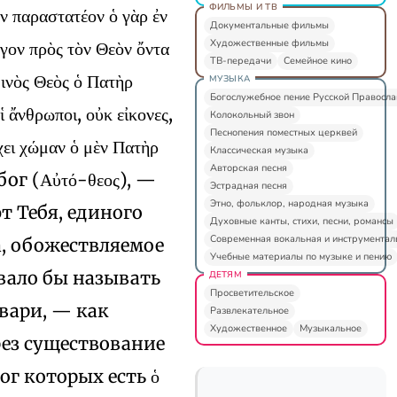
ФИЛЬМЫ И ТВ
 παραστατέον ὁ γὰρ ἐν
Документальные фильмы
Художественные фильмы
γον πρὸς τὸν Θεὸν ὄντα
ТВ-передачи
Семейное кино
θινὸς Θεὸς ὁ Πατὴρ
МУЗЫКА
Богослужебное пение Русской Правосл
oἱ ἄνθρωποι, οὐκ εἰκονες,
Колокольный звон
Песнопения поместных церквей
χει χώμαν ὁ μὲν Πατὴρ
Классическая музыка
Авторская песня
обог (Αὐτό-θεος), —
Эстрадная песня
Этно, фольклор, народная музыка
т Тебя, единого
Духовные канты, стихи, песни, романсы
Современная вокальная и инструментал
а, обожествляемое
Учебные материалы по музыке и пению
овало бы называть
ДЕТЯМ
Просветительское
твари, — как
Развлекательное
Художественное
Музыкальное
чрез существование
ог которых есть ὁ