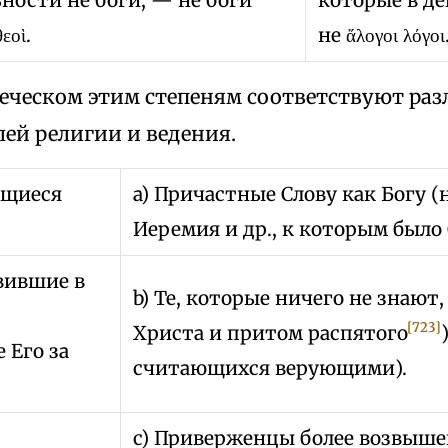
εοὶ.
не ἄλογοι λόγοι
веческом этим степеням соответствуют ра
ей религии и ведения.
ющиеся
a) Причастные Слову как Богу 
Иеремия и др., к которым было 
авившие в
b) Те, которые ничего не знают
[723]
Христа и притом распятого
 Его за
считающихся верующими).
c) Приверженцы более возвыш