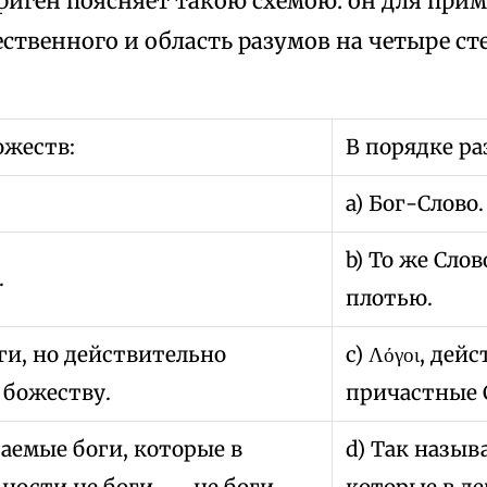
иген поясняет такою схемою: он для прим
ственного и область разумов на четыре ст
ожеств:
В порядке ра
a) Бог-Слово.
b) То же Слов
.
плотью.
оги, но действительно
c) Λόγοι, дей
 божеству.
причастные 
ваемые боги, которые в
d) Так называ
ности не боги, — не боги
которые в д