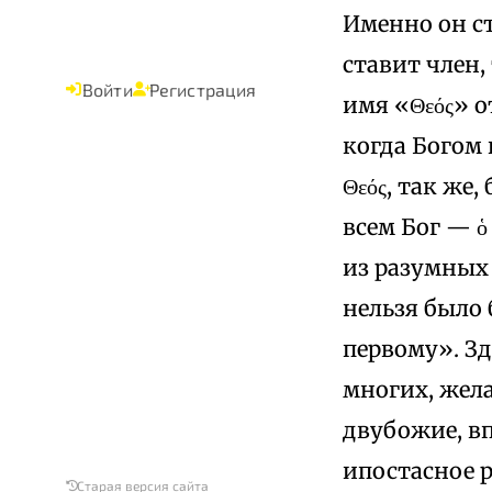
Именно он ст
ставит член,
Войти
Регистрация
имя «Θεός» о
когда Богом 
Θεός, так же,
всем Бог — ὁ 
из разумных 
нельзя было 
первому». З
многих, жел
двубожие, вп
ипостасное 
Старая версия сайта