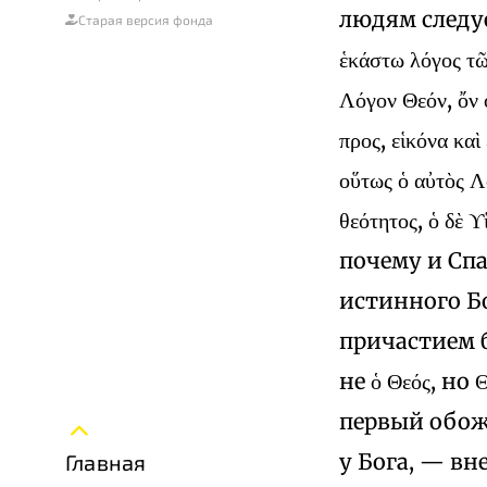
людям следует 
Старая версия фонда
ἑκάστω λόγος τῶ
Λόγον Θεόν, ὄν 
προς, εἱκόνα καὶ 
οὕτως ὁ αὐτὸς Λ
θεότητος, ὁ δὲ
почему и Спа
истинного Бо
причастием б
не ὁ Θεός, н
первый обожес
у Бога, — вн
Главная