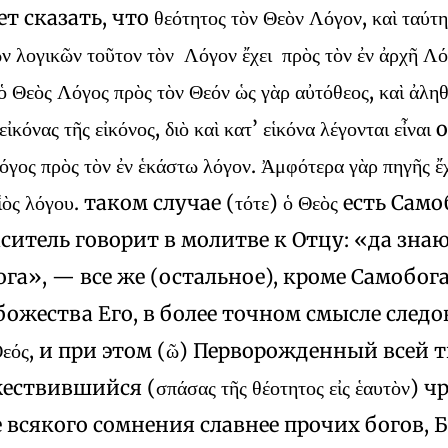
сказать, что θεότητος τὸν Θεὸν Λόγον, καὶ ταύτην
ν λογικῶν τοῦτον τὸν Λόγον ἔχει πρὸς τὸν ἐν ἀρχῆ Λό
ὁ Θεὸς Λόγος πρὸς τὸν Θεόν ὡς γὰρ αὐτόθεος, καὶ ἀλη
εἰκόνας τῆς εἰκόνος, διὸ καὶ κατ’ εἱκόνα λέγονται εἶναι 
όγος πρὸς τὸν ἐν ἑκάστω λόγον. Ἀμφότερα γὰρ πηγῆς ἔ
 ϒἱὸς λόγου. таком случае (τότε) ὁ Θεὸς есть Сам
ситель говорит в молитве к Отцу: «да знаю
га», — все же (остальное), кроме Самобог
ожества Его, в более точном смысле след
о Θεός, и при этом (ῶ) Перворожденный всей 
твившийся (σπάσας τῆς θέοτητος εἰς ἑαυτὸν) 
е всякого сомнения славнее прочих богов, Б