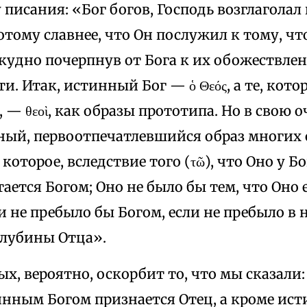
ву писания: «Бог богов, Господь возглаголал
тому славнее, что Он послужил к тому, чт
кудно почерпнув от Бога к их обожествле
и. Итак, истинный Бог — ὁ Θεός, а те, кот
 — θεοὶ, как образы прототипа. Но в свою о
ный, первоотпечатлевшийся образ многих о
 которое, вследствие того (τῶ), что Оно у Б
тается Богом; Оно не было бы тем, что Оно е
 и не пребыло бы Богом, если не пребыло в
глубины Отца».
х, вероятно, оскорбит то, что мы сказали:
нным Богом признается Отец, а кроме ист