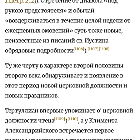
1 Петр. 2, 2
)). Отречение от диавола «под
рукою предстоятеля» и обычай
«воздерживаться в течение целой недели от
ежедневных омовений» суть тоже новые,
неизвестные из писаний св. Иустина
[1106]
{1107}
{1108}
обрядовые подробности
).
Ту же черту в характере второй половины
второго века обнаруживает и появление в
этот период новой церковной должности и
новых праздников.
Тертуллиан впервые упоминает о' церковной
[1109]
{1110}
должности чтеца
)
, а у Климента
Александрийского встречается первое