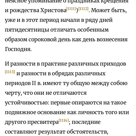
неясное упоминание о праздниках крещения
[1111]
{1112}
и рождества Христова
)
. Может быть,
уже и в этот период начали в ряду дней
пятидесятницы отличать особенным
образом сороковой день как день вознесения
Господня.
И разности в практике различных приходов
{1113}
и разности в обрядах различных
периодов II в. имеют ту общую между собою
черту, что они не отличаются
устойчивостью: первые опираются на такое
подвижное основание как личность того или
{1114}
другого пресвитера
; последние
составляют результат обстоятельств,