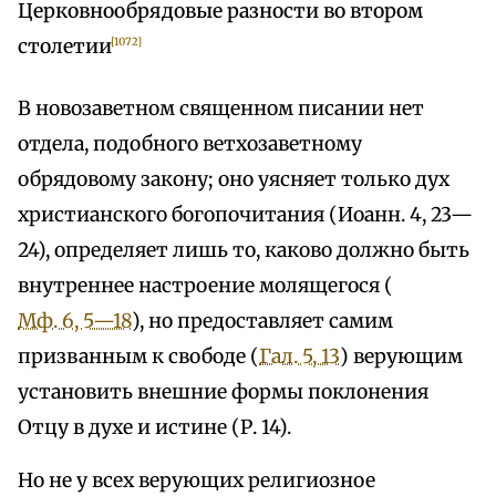
Церковнообрядовые разности во втором
столетии
[1072]
В новозаветном священном писании нет
отдела, подобного ветхозаветному
обрядовому закону; оно уясняет только дух
христианского богопочитания (Иоанн. 4, 23—
24), определяет лишь то, каково должно быть
внутреннее настроение молящегося (
Мф. 6, 5—18
), но предоставляет самим
призванным к свободе (
Гал. 5, 13
) верующим
установить внешние формы поклонения
Отцу в духе и истине (Р. 14).
Но не у всех верующих религиозное