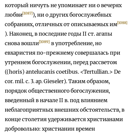
который ничуть не упоминает ни о вечерях
[1087]
любви
), ни о других богослужебных
[1088]
собраниях, отличных от описываемых им
). Наконец, в последние годы II ст. агапы
{1089}
снова вошли
в употребление, но
евхаристия по-прежнему совершалась при
утреннем богослужении, перед рассветом
((horis) antelucanis coetibus. <Tertullian.> De
cor. mil. c. 3. ap. Gieseler). Таким образом,
порядок общественного богослужения,
введенный в начале II в. под влиянием
неблагоприятных внешних обстоятельств, в
конце столетия удерживается христианами
добровольно: христианин времен