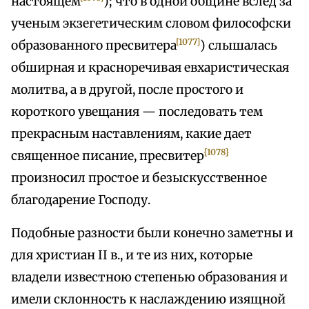
настоящем
); что в одной общине вслед за
ученым экзегетическим словом философски
[1077]
образованного пресвитера
) слышалась
обширная и красноречивая евхаристическая
молитва, а в другой, после простого и
короткого увещания — последовать тем
прекрасным наставлениям, какие дает
{1078}
священное писание, пресвитер
произносил простое и безыскусственное
благодарение Господу.
Подобные разности были конечно заметны и
для христиан II в., и те из них, которые
владели известною степенью образования и
имели склонность к наслаждению изящной