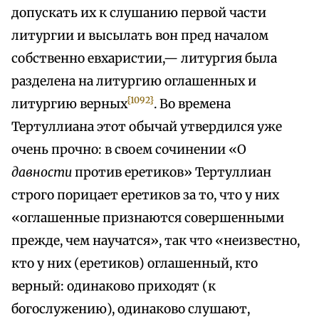
допускать их к слушанию первой части
литургии и высылать вон пред началом
собственно евхаристии,— литургия была
разделена на литургию оглашенных и
{1092}
литургию верных
. Во времена
Тертуллиана этот обычай утвердился уже
очень прочно: в своем сочинении «О
давности
против еретиков» Тертуллиан
строго порицает еретиков за то, что у них
«оглашенные признаются совершенными
прежде, чем научатся», так что «неизвестно,
кто у них (еретиков) оглашенный, кто
верный: одинаково приходят (к
богослужению), одинаково слушают,