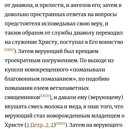
от диавола, и прелести, и ангелов его; затем в
довольно пространных ответах на вопросы
предстоятеля исповедывал свою веру, и
таким образом от службы диаволу переходил
на служение Христу, поступал в Его воинство
[1101]
). Затем верующий был крещаем
троекратным погружением. По выходе из
купели новокрещенного «помазывали
благовонным помазанием», по подобию
помазания елеем ветхозаветных
[1102]
священников
), и давали ему (верующему)
вкушать смесь молока и меда, в знак того, что
верующий стал новорожденным младенцем о
[1103]
Христе (
1 Петр. 2, 2
)
). Затем на верующего