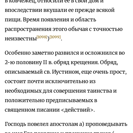
в ковчежец, относили ее в свой дом и
впоследствии вкушали ее прежде всякой
пищи. Время появления и область
распространения этого обычая с точностью
[1098]
{1099}
неизвестны
)
.
Особенно заметно развился и осложнился во
2-ю половину II в. обряд крещения. Обряд,
описываемый св. Иустином, еще очень прост,
состоит почти исключительно из
необходимых для совершения таинства и
положительно предписываемых в
священном писании <действий>.
Господь повелел апостолам а) проповедывать