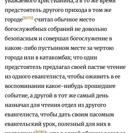
уважаемого христианина, а в то же время
предстоятель другого прихода в том же
{1075}
городе
считал обычное место
богослужебных собраний не довольно
безопасным и совершал богослужение в
каком-либо пустынном месте за чертою
города или в катакомбах; что один
предстоятель предлагал своей пастве чтение
из одного евангелиста, чтобы оживить в ее
воспоминании какое-нибудь прошедшее
событие, а другой в тот же самый день
назначал для чтения отдел из другого
евангелиста, чтобы дать своим пасомым
евангельский урок, полезный для них в
[1076]