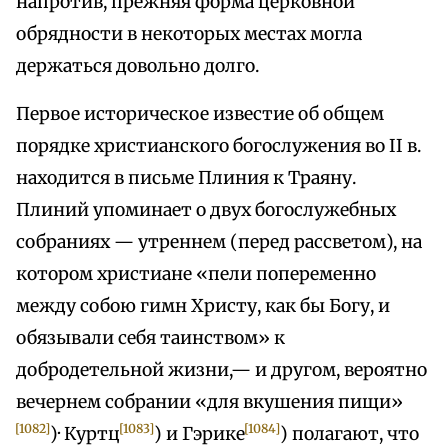
напротив, прежняя форма церковной
обрядности в некоторых местах могла
держаться довольно долго.
Первое историческое известие об общем
порядке христианского богослужения во II в.
находится в письме Плиния к Траяну.
Плиний упоминает о двух богослужебных
собраниях — утреннем (перед рассветом), на
котором христиане «пели попеременно
между собою гимн Христу, как бы Богу, и
обязывали себя таинством» к
добродетельной жизни,— и другом, вероятно
вечернем собрании «для вкушения пищи»
[1082]
[1083]
[1084]
)· Куртц
) и Гэрике
) полагают, что