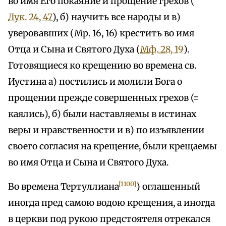
во имя Его покаяние и прощение грехов (
Лук. 24, 47
), б) научить все народы и в)
уверовавших (Мр. 16, 16) крестить во имя
Отца и Сына и Святого Духа (
Мф. 28, 19
).
Готовящиеся ко крещению во времена св.
Иустина а) постились и молили Бога о
прощении прежде совершенных грехов (=
каялись), б) были наставляемы в истинах
веры и нравственности и в) по изъявлении
своего согласия на крещение, были крещаемы
во имя Отца и Сына и Святого Духа.
[1100]
Во времена Тертуллиана
) оглашенный
иногда пред самою водою крещения, а иногда
в церкви под рукою предстоятеля отрекался