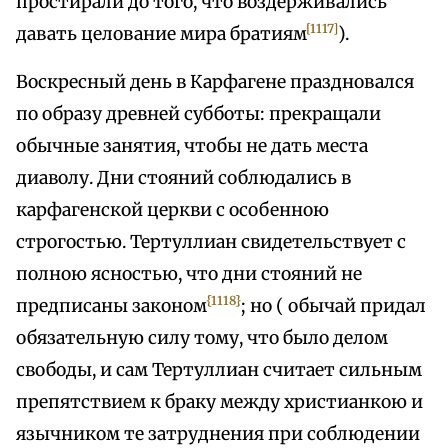
простирали до того, что воздерживались
[1117]
давать целование мира братиям
).
Воскресный день в Карфагене праздновался
по образу древней субботы: прекращали
обычные занятия, чтобы не дать места
диаволу. Дни стояний соблюдались в
карфагенской церкви с особенною
строгостью. Тертуллиан свидетельствует с
полною ясностью, что дни стояний не
{1118}
предписаны законом
; но ( обычай придал
обязательную силу тому, что было делом
свободы, и сам Тертуллиан считает сильным
препятствием к браку между христианкою и
язычником те затруднения при соблюдении