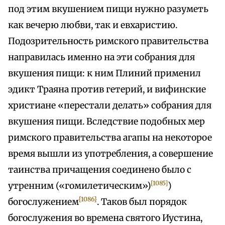
под этим вкушением пищи нужно разуметь
как вечерю любви, так и евхаристию.
Подозрительность римского правительства
направилась именно на эти собрания для
вкушения пищи: к ним Плиний применил
эдикт Траяна против гетерий, и вифинские
христиане «перестали делать» собрания для
вкушения пищи. Вследствие подобных мер
римского правительства агапы на некоторое
время вышли из употребления, а совершение
таинства причащения соединено было с
[1085]
утренним («гомилетическим»)
)
{1086}
богослужением
. Таков был порядок
богослужения во времена святого Иустина,