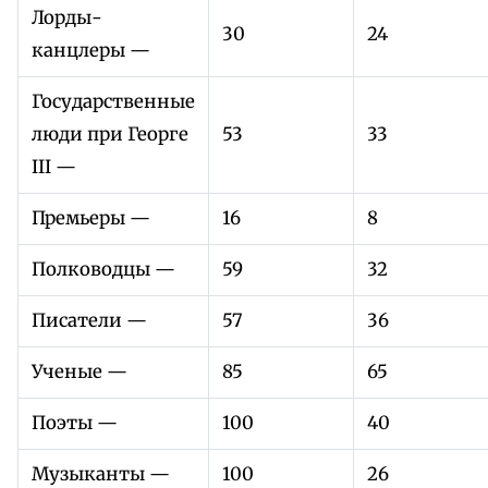
Лорды-
30
24
канцлеры —
Государственные
люди при Георге
53
33
III —
Премьеры —
16
8
Полководцы —
59
32
Писатели —
57
36
Ученые —
85
65
Поэты —
100
40
Музыканты —
100
26