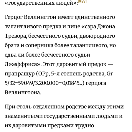
[987]
«государственных людей»:
Герцог Веллингтон имеет единственного
талантливого предка и лице «сэра Джона
Тревора, бесчестного судьи, двоюродного
брата и соперника более талантливого, но
едва ли более бесчестного судьи
Джеффриса». Этот даровитый предок —
прапращур (ОРр, 5-я степень родства, Gr
5/32=59049/3.200.000=0,01845...) герцога
Веллингтона.
При столь отдаленном родстве между этими
знаменитыми государственными людьми и
их даровитыми предками трудно