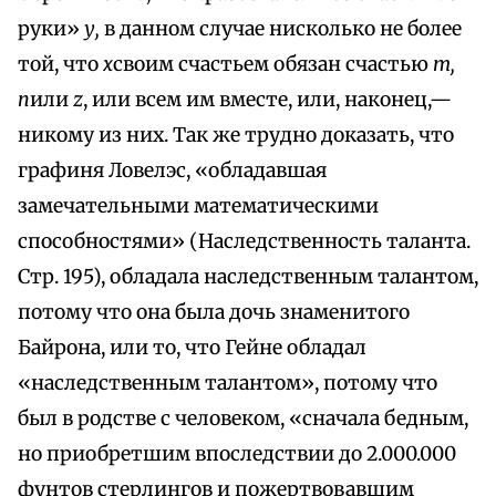
руки»
у,
в данном случае нисколько не более
той, что
x
своим счастьем обязан счастью
т,
n
или
z
, или всем им вместе, или, наконец,—
никому из них. Так же трудно доказать, что
графиня Ловелэс, «обладавшая
замечательными математическими
способностями» (Наследственность таланта.
Стр. 195), обладала наследственным талантом,
потому что она была дочь знаменитого
Байрона, или то, что Гейне обладал
«наследственным талантом», потому что
был в родстве с человеком, «сначала бедным,
но приобретшим впоследствии до 2.000.000
фунтов стерлингов и пожертвовавшим