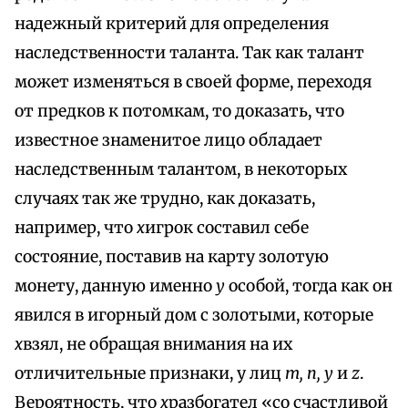
надежный критерий для определения
наследственности таланта. Так как талант
может изменяться в своей форме, переходя
от предков к потомкам, то доказать, что
известное знаменитое лицо обладает
наследственным талантом, в некоторых
случаях так же трудно, как доказать,
например, что
x
игрок составил себе
состояние, поставив на карту золотую
монету, данную именно
у
особой, тогда как он
явился в игорный дом с золотыми, которые
x
взял, не обращая внимания на их
отличительные признаки, у лиц
т, п, у
и
z
.
Вероятность, что
x
разбогател «со счастливой