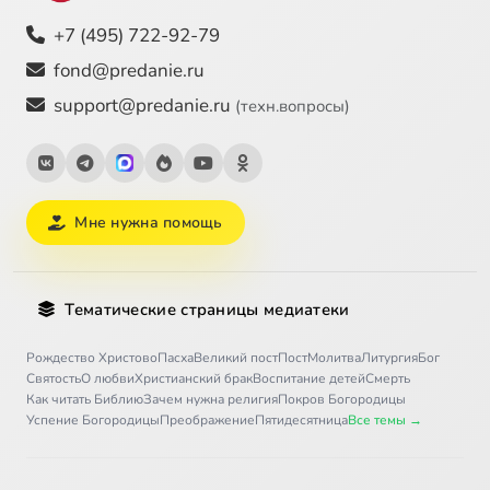
+7 (495) 722-92-79
fond@predanie.ru
support@predanie.ru
(техн.вопросы)
Мне нужна помощь
Тематические страницы медиатеки
Рождество Христово
Пасха
Великий пост
Пост
Молитва
Литургия
Бог
Святость
О любви
Христианский брак
Воспитание детей
Смерть
Как читать Библию
Зачем нужна религия
Покров Богородицы
Успение Богородицы
Преображение
Пятидесятница
Все темы →