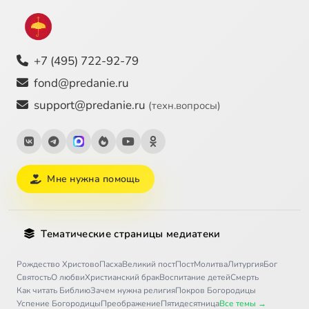
+7 (495) 722-92-79
fond@predanie.ru
support@predanie.ru
(техн.вопросы)
Мне нужна помощь
Тематические страницы медиатеки
Рождество Христово
Пасха
Великий пост
Пост
Молитва
Литургия
Бог
Святость
О любви
Христианский брак
Воспитание детей
Смерть
Как читать Библию
Зачем нужна религия
Покров Богородицы
Успение Богородицы
Преображение
Пятидесятница
Все темы →