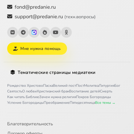
fond@predanie.ru
support@predanie.ru
(техн.вопросы)
Мне нужна помощь
Тематические страницы медиатеки
Рождество Христово
Пасха
Великий пост
Пост
Молитва
Литургия
Бог
Святость
О любви
Христианский брак
Воспитание детей
Смерть
Как читать Библию
Зачем нужна религия
Покров Богородицы
Успение Богородицы
Преображение
Пятидесятница
Все темы →
Благотворительность
Договор оферты