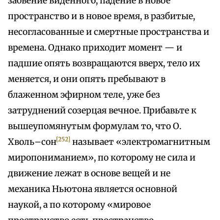
забвение виденного, падение в новое
пространство и в новое время, в разбитые,
несогласованные и смертные пространства и
времена. Однако приходит момент — и
падшие опять возвращаются вверх, тело их
меняется, и они опять пребывают в
блаженном эфирном теле, уже без
затруднений созерцая вечное. Прибавьте к
вышеупомянутым формулам то, что О.
[252]
Хволь–сон
называет «электромагнитным
миропониманием», по которому не сила и
движение лежат в основе вещей и не
механика Ньютона является основной
наукой, а по которому «мировое