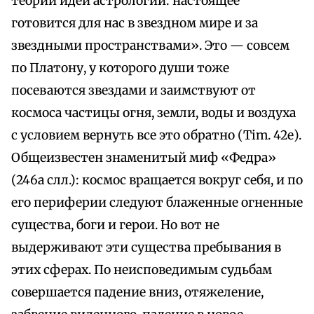
теории идеи астрологии: настоящее
готовится для нас в звездном мире и за
звездными пространствами». Это — совсем
по Платону, у которого души тоже
посеваются звездами и заимствуют от
космоса частицы огня, земли, воды и воздуха
с условием вернуть все это обратно (Tim. 42е).
Общеизвестен знаменитый миф «Федра»
(246а слл.): космос вращается вокруг себя, и по
его периферии следуют блаженные огненные
существа, боги и герои. Но вот не
выдерживают эти существа пребывания в
этих сферах. По неисповедимым судьбам
совершается падение вниз, отяжеление,