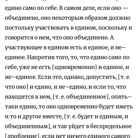
едино само по себе. В самом деле, если оно —
объединено, оно некоторым образом должно
постольку участвовать в едином, поскольку и
говорится о нем, что оно объединено. А
участвующее в едином есть и единое, и не–
единое. Напротив того, то, что едино само по
себе, уже не есть [одновременно] и единое, и
не–единое. Если это, однако, допустить, [т. е.
что оно] и едино, и не–едино, и если то, что
находится в нем, [т. е. объединенное], опять–
таки едино, то оно одновременно будет иметь
и то и другое вместе, [т. е. будет и единым, и
объединенным], и так уйдет в беспредельное
[дробление], если нет ничего единого самого