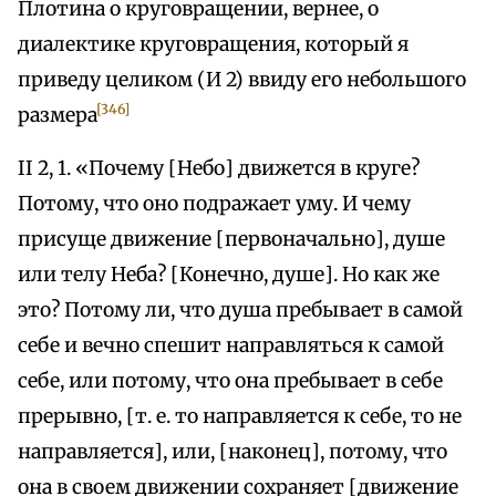
Плотина о круговращении, вернее, о
диалектике круговращения, который я
приведу целиком (И 2) ввиду его небольшого
[346]
размера
II 2, 1. «Почему [Небо] движется в круге?
Потому, что оно подражает уму. И чему
присуще движение [первоначально], душе
или телу Неба? [Конечно, душе]. Но как же
это? Потому ли, что душа пребывает в самой
себе и вечно спешит направляться к самой
себе, или потому, что она пребывает в себе
прерывно, [т. е. то направляется к себе, то не
направляется], или, [наконец], потому, что
она в своем движении сохраняет [движение