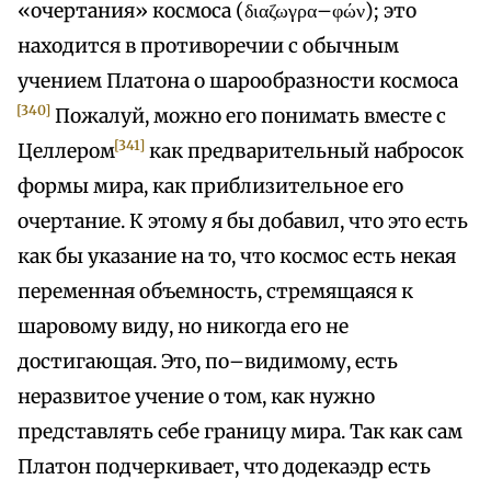
«очертания» космоса (διαζωγρα–φών); это
находится в противоречии с обычным
учением Платона о шарообразности космоса
[340]
Пожалуй, можно его понимать вместе с
[341]
Целлером
как предварительный набросок
формы мира, как приблизительное его
очертание. К этому я бы добавил, что это есть
как бы указание на то, что космос есть некая
переменная объемность, стремящаяся к
шаровому виду, но никогда его не
достигающая. Это, по–видимому, есть
неразвитое учение о том, как нужно
представлять себе границу мира. Так как сам
Платон подчеркивает, что додекаэдр есть