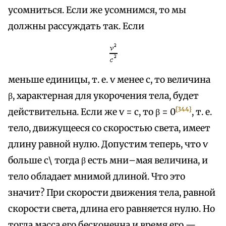
усомниться. Если же усомнимся, то мы
должны рассуждать так. Если
меньше единицы, т. e. ѵ менее с, то величина
β, характерная для укорочения тела, будет
{344}
действительна. Если же ѵ = с, то β = 0
, т. е.
тело, движущееся со скоростью света, имеет
длину равной нулю. Допустим теперь, что ѵ
больше с\ тогда β есть мни–мая величина, и
тело обладает мнимой длиной. Что это
значит? При скорости движения тела, равной
скорости света, длина его равняется нулю. Но
тогда масса его бесконечна и время его —