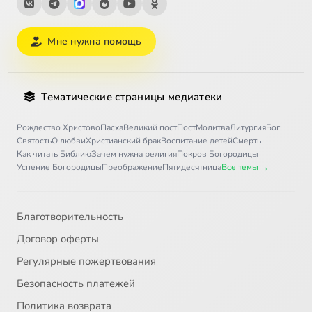
Мне нужна помощь
Тематические страницы медиатеки
Рождество Христово
Пасха
Великий пост
Пост
Молитва
Литургия
Бог
Святость
О любви
Христианский брак
Воспитание детей
Смерть
Как читать Библию
Зачем нужна религия
Покров Богородицы
Успение Богородицы
Преображение
Пятидесятница
Все темы →
Благотворительность
Договор оферты
Регулярные пожертвования
Безопасность платежей
Политика возврата