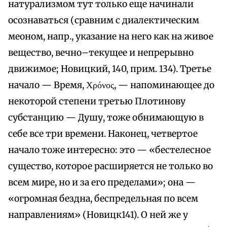
натурализмом тут только еще начинали
осознаваться (сравним с диалектическим
меоном, напр., указание на него как на живое
вещество, вечно–текущее и непрерывно
движимое; Новицкий, 140, прим. 134). Третье
начало — Время, Χρόνος, — напоминающее до
некоторой степени третью Плотинову
субстанцию — Душу, тоже обнимающую в
себе все три времени. Наконец, четвертое
начало тоже интересно: это — «бестелесное
существо, которое расширяется не только во
всем мире, но и за его пределами»; она —
«огромная бездна, беспредельная по всем
направлениям» (Новицк141). О ней же у