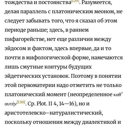
[129]
тождества и постоянства
. Разумеется,
делая параллель с платоническим меоном, не
следует забывать того, что я сказал об этом
периоде раньше; здесь, в раннем
пифагорействе, нет еще различия между
эйдосом и фактом, здесь впервые, да и то
почти в мифологической форме, намечаются
лишь смутные контуры будущих
эйдетических установок. Поэтому в понятии
этой первоматерии надо отметить не только
платонический момент (неопределенное καθ’
{130}
αυτήν
. Ср. Plot. II 4, 14—16), но и
аристотелевско–натуралистический,
поскольку отношения между диалектикой и