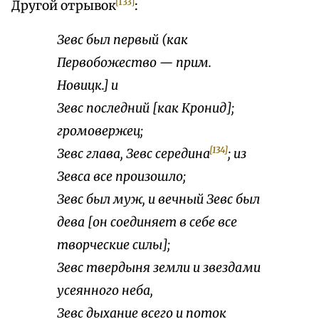
[133]
Другой отрывок
:
Зевс был первый (как
Первобожество — прим.
Новицк.] и
Зевс последний [как Кронид];
громовержец;
[134]
Зевс глава, Зевс середина
; из
Зевса все произошло;
Зевс был муж, и вечный Зевс был
дева [он соединяет в себе все
творческие силы];
Зевс твердыня земли и звездами
усеянного неба,
Зевс дыхание всего и поток