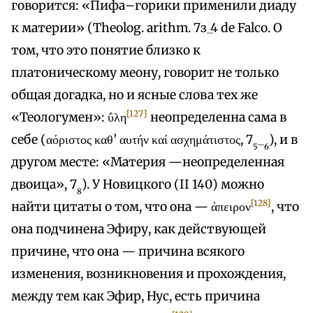
говорится: «Пифа–горики применили диаду
к материи» (Theolog. arithm. 7з_4 de Falco. О
том, что это понятие близко к
платоническому меону, говорит не только
общая догадка, но и ясные слова тех же
{127}
«Теологумен»: ΰλη
неопределенна сама в
себе (αόριστος καθ’ αυτήν καί ασχημάτιστος, 7
_
), и в
5
6
другом месте: «Материя —неопределенная
двоица», 7
). У Новицкого (II 140) можно
8
{128}
найти цитаты о том, что она — άπειρον
, что
она подчинена Эфиру, как действующей
причине, что она — причина всякого
изменения, возникновения и прохождения,
между тем как Эфир, Нус, есть причина