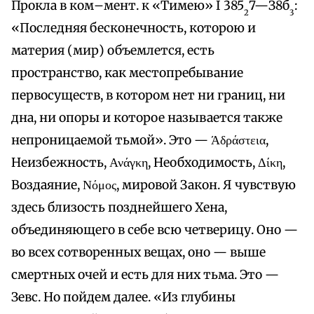
Прокла в ком–мент. к «Тимею» I 385
7—З8б
:
2
3
«Последняя бесконечность, которою и
материя (мир) объемлется, есть
пространство, как местопребывание
первосуществ, в котором нет ни границ, ни
дна, ни опоры и которое называется также
непроницаемой тьмой». Это — Άδράστεια,
Неизбежность, Ανάγκη, Необходимость, Δίκη,
Воздаяние, Νόμος, мировой Закон. Я чувствую
здесь близость позднейшего Хена,
объединяющего в себе всю четверицу. Оно —
во всех сотворенных вещах, оно — выше
смертных очей и есть для них тьма. Это —
Зевс. Но пойдем далее. «Из глубины