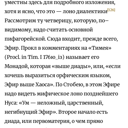
уместны здесь для подробного изложения,
[126]
хотя и ясно, что это — лоно диалектики
Рассмотрим ту четверицу, которую, по–
видимому, надо считать основной
пифагорейской. Сюда входит, прежде всего,
Эфир. Прокл в комментариях на «Тимея»
(Procl. in Tim. I 176ю_із) называет его
Монадой, которая «выше диады», или, «если
хочешь выразиться орфическим языком,
Эфир выше Хаоса». По Стобею, в этом Эфире
надо видеть мифическое лоно позднейшего
Нуса: «Ум — неложный, царственный,
негибнущий Эфир». Второе начало есть
диада, или первоматерия, о чем прямо