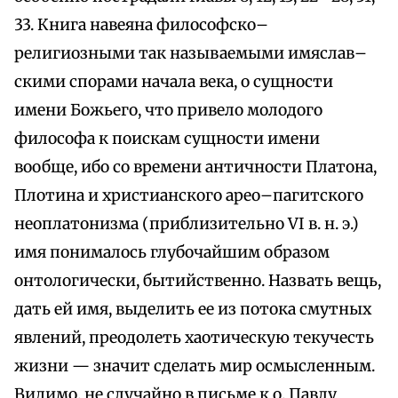
33. Книга навеяна философско–
религиозными так называемыми имяслав–
скими спорами начала века, о сущности
имени Божьего, что привело молодого
философа к поискам сущности имени
вообще, ибо со времени античности Платона,
Плотина и христианского арео–пагитского
неоплатонизма (приблизительно VI в. н. э.)
имя понималось глубочайшим образом
онтологически, бытийственно. Назвать вещь,
дать ей имя, выделить ее из потока смутных
явлений, преодолеть хаотическую текучесть
жизни — значит сделать мир осмысленным.
Видимо, не случайно в письме к о. Павлу