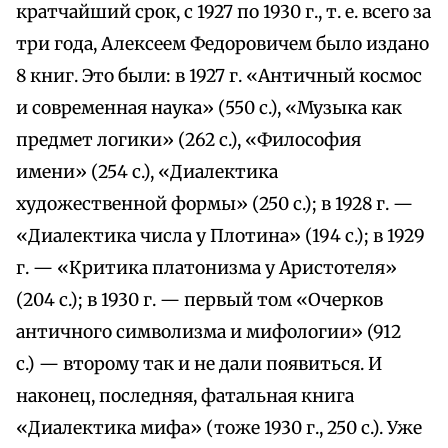
кратчайший срок, с 1927 по 1930 г., т. е. всего за
три года, Алексеем Федоровичем было издано
8 книг. Это были: в 1927 г. «Античный космос
и современная наука» (550 с.), «Музыка как
предмет логики» (262 с.), «Философия
имени» (254 с.), «Диалектика
художественной формы» (250 с.); в 1928 г. —
«Диалектика числа у Плотина» (194 с.); в 1929
г. — «Критика платонизма у Аристотеля»
(204 с.); в 1930 г. — первый том «Очерков
античного символизма и мифологии» (912
с.) — второму так и не дали появиться. И
наконец, последняя, фатальная книга
«Диалектика мифа» (тоже 1930 г., 250 с.). Уже