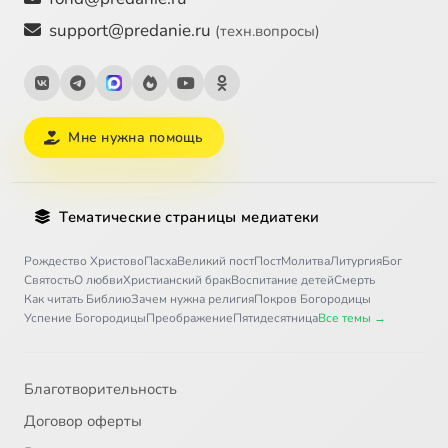
support@predanie.ru
(техн.вопросы)
Мне нужна помощь
Тематические страницы медиатеки
Рождество Христово
Пасха
Великий пост
Пост
Молитва
Литургия
Бог
Святость
О любви
Христианский брак
Воспитание детей
Смерть
Как читать Библию
Зачем нужна религия
Покров Богородицы
Успение Богородицы
Преображение
Пятидесятница
Все темы →
Благотворительность
Договор оферты