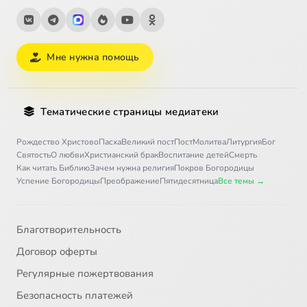
Мне нужна помощь
Тематические страницы медиатеки
Рождество Христово
Пасха
Великий пост
Пост
Молитва
Литургия
Бог
Святость
О любви
Христианский брак
Воспитание детей
Смерть
Как читать Библию
Зачем нужна религия
Покров Богородицы
Успение Богородицы
Преображение
Пятидесятница
Все темы →
Благотворительность
Договор оферты
Регулярные пожертвования
Безопасность платежей