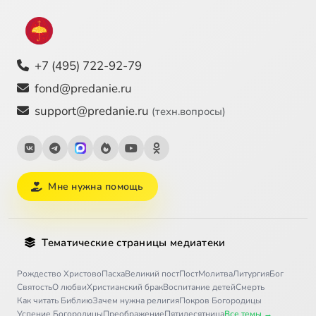
+7 (495) 722-92-79
fond@predanie.ru
support@predanie.ru
(техн.вопросы)
Мне нужна помощь
Тематические страницы медиатеки
Рождество Христово
Пасха
Великий пост
Пост
Молитва
Литургия
Бог
Святость
О любви
Христианский брак
Воспитание детей
Смерть
Как читать Библию
Зачем нужна религия
Покров Богородицы
Успение Богородицы
Преображение
Пятидесятница
Все темы →