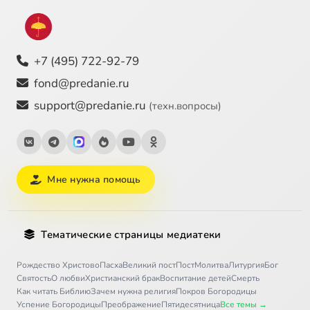
+7 (495) 722-92-79
fond@predanie.ru
support@predanie.ru
(техн.вопросы)
Мне нужна помощь
Тематические страницы медиатеки
Рождество Христово
Пасха
Великий пост
Пост
Молитва
Литургия
Бог
Святость
О любви
Христианский брак
Воспитание детей
Смерть
Как читать Библию
Зачем нужна религия
Покров Богородицы
Успение Богородицы
Преображение
Пятидесятница
Все темы →