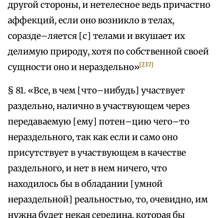
другой стороны, и нетелесное ведь причастно
аффекций, если оно возникло в телах,
соразде–ляется [с] телами и вкушает их
делимую природу, хотя по собственной своей
[237]
сущности оно и нераздельно»
§ 81. «Все, в чем [что–нибудь] участвует
раздельно, налично в участвующем через
передаваемую [ему] потен–цию чего–то
нераздельного, так как если и само оно
присутствует в участвующем в качестве
раздельного, и нет в нем ничего, что
находилось бы в обладании [умной
нераздельной] реальностью, то, очевидно, им
нужна будет некая середина, которая бы