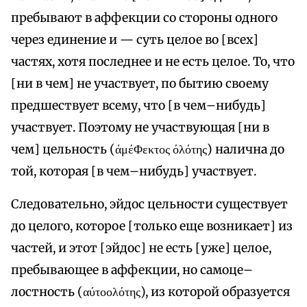
пребывают в аффекции со стороны одного
через единение и — суть целое во [всех]
частях, хотя последнее и не есть целое. То, что
[ни в чем] не участвует, по бытию своему
предшествует всему, что [в чем–нибудь]
участвует. Поэтому не участвующая [ни в
чем] цельность (άμέΦεκτος όλότης) налична до
той, которая [в чем–нибудь] участвует.
Следовательно, эйдос цельности существует
до целого, которое [только еще возникает] из
частей, и этот [эйдос] не есть [уже] целое,
пребывающее в аффекции, но самоце–
лостность (αύτοολότης), из которой образуется