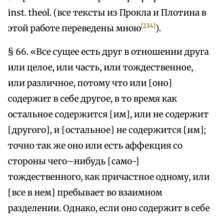
inst. theol. (все тексты из Прокла и Плотина в
[234]
этой работе переведены мною
).
§ 66. «Все сущее есть друг в отношении друга
или целое, или часть, или тождественное,
или различное, потому что или [оно]
содержит в себе другое, в то время как
остальное содержится [им], или не содержит
[другого], и [остальное] не содержится [им];
точно так же оно или есть аффекция со
стороны чего–нибудь [само-]
тождественного, как причастное одному, или
[все в нем] пребывает во взаимном
разделении. Однако, если оно содержит в себе