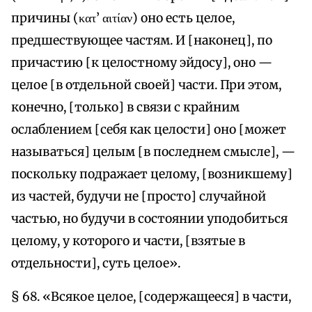
причины (κατ’ αιτίαν) оно есть целое,
предшествующее частям. И [наконец], по
причастию [к целостному эйдосу], оно —
целое [в отдельной своей] части. При этом,
конечно, [только] в связи с крайним
ослаблением [себя как целости] оно [может
называться] целым [в последнем смысле], —
поскольку подражает целому, [возникшему]
из частей, будучи не [просто] случайной
частью, но будучи в состоянии уподобиться
целому, у которого и части, [взятые в
отдельности], суть целое».
§ 68. «Всякое целое, [содержащееся] в части,