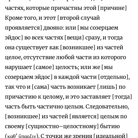
частях, которые причастны этой [причине]
Кроме того, и этот [второй случай
проявляется] двояко: или [мы созерцаем
эйдос] во всех частях [вещи] сразу, и тогда
она существует как [возникшее] из частей
целое, отсутствие любой части из которого
нарушает [самое] целость; или же [мы
созерцаем эйдос] в каждой части [отдельно],
так что и [сама] часть возникает [лишь] по
причастию к целому, и это заставляет [тогда]
часть быть частично целым. Следовательно,
[возникшее] из частей [является] целым по
своему [сущностно–целостному] бытию
(καθ’ ΰπαρξιν). С точки же зрения [идеальной]