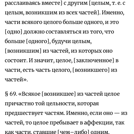
расслаиваясь вместе] с другим [целым, т. е. с
целым, возникшим из всех частей]. Именно,
части всякого целого больше одного, и это
[одно] должно составляться из того, что
больше [одного], будучи целым,
[возникшим] из частей, из которых оно
состоит. И значит, целое, [заключенное] в
части, есть часть целого, [возникшего] из
частей».
§ 69. «Всякое [возникшее] из частей целое
причастно той цельности, которая
предшествует частям. Именно, если оно — из
частей, то целое пребывает в аффекции, так
как части, ставшие [чем–либо] одним,