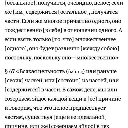
[остальное], получится, очевидно, целое; если
же [им] содержится [остальное], получатся
части. Если же многое причастно одного, оно
тождественно [в себе] в отношении одного. А
если взять только [то, что] множественнее
[одного], оно будет различно [между собою]
постольку, поскольку оно—множественно».
§ 67 «Всякая цельность (όλότης) или раньше
[своих] частей, или [состоит] из частей, или
[содержится] в части. В самом деле, мы или
созерцаем эйдос каждой вещи в [ее] причине
и говорим, что это целое предшествует
частям, существуя [еще в ее идеальной]
причине, или же [созерцаем эйдос] в тех