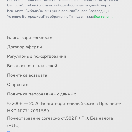
Святость
О любви
Христианский брак
Воспитание детей
Смерть
Как читать Библию
Зачем нужна религия
Покров Богородицы
Успение Богородицы
Преображение
Пятидесятница
Все темы →
Благотворительность
Договор оферты
Регулярные пожертвования
Безопасность платежей
Политика возврата
О проекте
Политика персональных данных
© 2008 — 2026 Благотворительный фонд «Предание»
НКО №7712031589
Пожертвование согласно ст.582 ГК РФ. Без налога
(НДС)