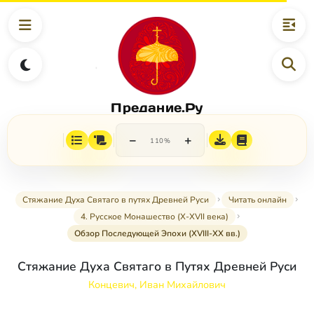
Предание.Ру
−
+
110%
Стяжание Духа Святаго в путях Древней Руси
Читать онлайн
4. Русское Монашество (Х-ХVII века)
Обзор Последующей Эпохи (ХVIII-ХХ вв.)
Стяжание Духа Святаго в Путях Древней Руси
Концевич, Иван Михайлович