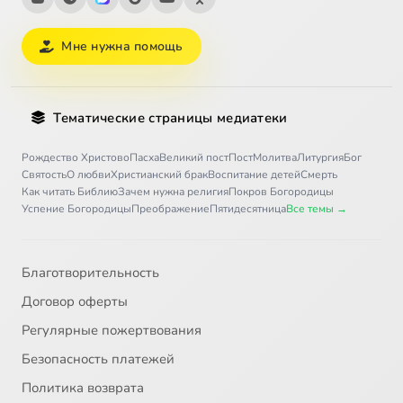
Мне нужна помощь
Тематические страницы медиатеки
Рождество Христово
Пасха
Великий пост
Пост
Молитва
Литургия
Бог
Святость
О любви
Христианский брак
Воспитание детей
Смерть
Как читать Библию
Зачем нужна религия
Покров Богородицы
Успение Богородицы
Преображение
Пятидесятница
Все темы →
Благотворительность
Договор оферты
Регулярные пожертвования
Безопасность платежей
Политика возврата