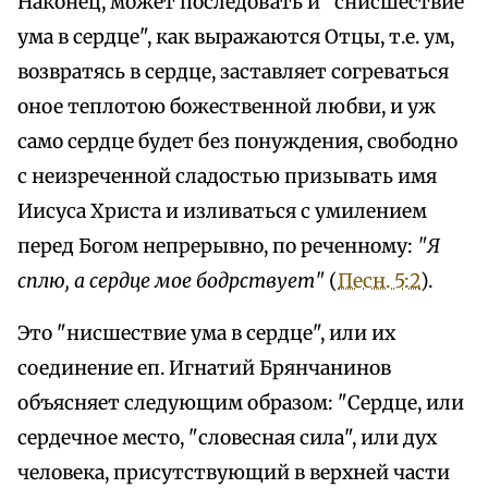
Наконец, может последовать и "снисшествие
ума в сердце", как выражаются Отцы, т.е. ум,
возвратясь в сердце, заставляет согреваться
оное теплотою божественной любви, и уж
само сердце будет без понуждения, свободно
с неизреченной сладостью призывать имя
Иисуса Христа и изливаться с умилением
перед Богом непрерывно, по реченному:
"Я
сплю, а сердце мое бодрствует"
(
Песн. 5:2
).
Это "нисшествие ума в сердце", или их
соединение еп. Игнатий Брянчанинов
объясняет следующим образом: "Сердце, или
сердечное место, "словесная сила", или дух
человека, присутствующий в верхней части