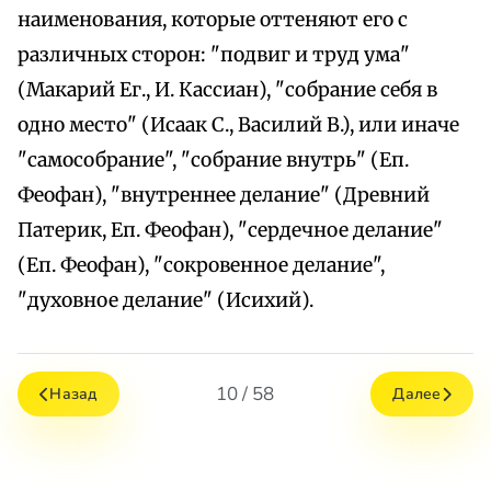
наименования, которые оттеняют его с
различных сторон: "подвиг и труд ума"
(Макарий Ег., И. Кассиан), "собрание себя в
одно место" (Исаак С., Василий В.), или иначе
"самособрание", "собрание внутрь" (Еп.
Феофан), "внутреннее делание" (Древний
Патерик, Еп. Феофан), "сердечное делание"
(Еп. Феофан), "сокровенное делание",
"духовное делание" (Исихий).
10 / 58
Назад
Далее