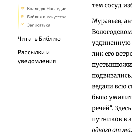
тем сосуд из
Колледж Наследие
Библия в искусстве
Муравьев, ав
Записаться
Вологодскому
Читать Библию
уединенную 
Рассылки и
лик его встр
уведомления
пустынножите
подвизались.
ведали всю 
было умилит
речей". Здес
путников в з
одного от ма