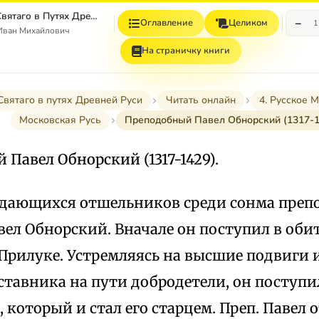
Стяжание Духа Святаго в Путях Древней Руси
−
Оглавление
Целиком
1
Иван Михайлович
На страничку книги
вятаго в путях Древней Руси
Читать онлайн
4. Русское 
Московская Русь
Преподобный Павел Обнорский (1317-1
Павел Обнорский (1317-1429).
дающихся отшельников среди сонма препо
вел Обнорский. Вначале он поступил в оби
Прилуке. Устремляясь на высшие подвиги и
тавника на пути добродетели, он поступил
, который и стал его старцем. Преп. Павел 