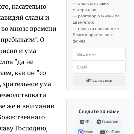
— анонсы лучших
ого, касательно
материалов;
— разговор о жизни по
навидяй славы и
Евангелию;
и во мнозе времени
— новости подопечных
Благотворительного
 пребывати", О
фонда.
рисно и ума
слов "да не
ем, как он "со
Подписаться
 зрительное ума
безмолствовати
тве же и внимании
Следите за нами
 Божественнаго
VK
Telegram
славу Господню,
Макс
YouTube