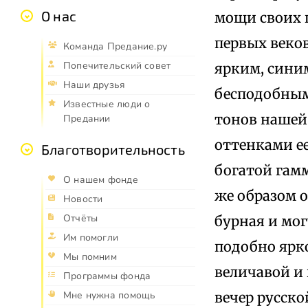
О нас
мощи своих 
первых веков
Команда Предание.ру
Попечительский совет
ярким, сини
Наши друзья
бесподобным
Известные люди о
тонов нашей 
Предании
оттенками ее
Благотворительность
богатой гам
О нашем фонде
же образом 
Новости
Отчёты
бурная и мог
Им помогли
подобно ярк
Мы помним
величавой и 
Программы фонда
вечер русской
Мне нужна помощь