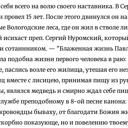
 себя всего на волю своего наставника. В С
 провел 15 лет. После этого двинулся он на 
 Вологодские леса, где он жил в стволе л
 исихаст преп. Сергий Нуромский, который
и сотаинником. — "Блаженная жизнь Павл
а подобна жизни первого человека в раю: 
 паслись возле его жилища, утешая его не
ц вместе с лисицею, принимая пищу из рук 
, являлся медведь и смирно ждал себе пищи
службе преподобному в 8-ой песне канона:
 кровоядцы бываху, от благодати Божия ж
скорбно показующе, но и повелению твоем