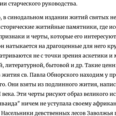
ии старческого руководства.
, в синодальном издании житий святых не
сторические житийные памятники, где ис
признаки и черты, которые его интересуют
н натыкается на драгоценные для него кр
триваются не с точки зрения аскетики и м
, литературной, бытовой и др. Такие ценн
 жития св. Павла Обнорского находим у пр
го. Они взяты из подлинного жития, напис
 века. Эти черты рисуют образ великого и
иваида" ничем не уступала своему африка
 Насельники девственных лесов Заволжья 