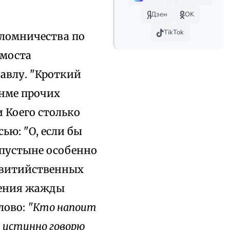
Дзен
OK
TikTok
аломничества по
 моста
авлу. "Кроткий
онме прочих
 Коего столько
ью: "О, если бы
 пустыне особенно
 витийственных
оления жажды
лово:
"Кто напоит
, истинно говорю