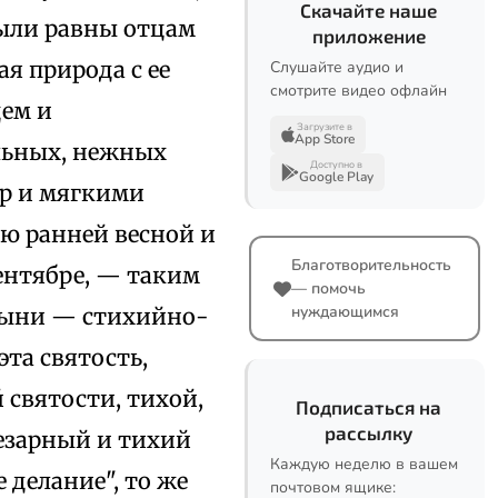
Скачайте наше
ыли равны отцам
приложение
я природа с ее
Слушайте аудио и
смотрите видео офлайн
цем и
Загрузите в
App Store
льных, нежных
Доступно в
Google Play
ер и мягкими
ью ранней весной и
Благотворительность
ентябре, — таким
— помочь
нуждающимся
стыни — стихийно-
эта святость,
святости, тихой,
Подписаться на
рассылку
чезарный и тихий
Каждую неделю в вашем
е делание", то же
почтовом ящике: