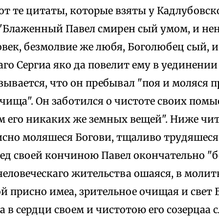
от те цитаты, которые взяты у Кадлубовск
: "Блаженный Павел смирен сый умом, и не
овек, безмолвие же любя, Боголюбец сый, 
го Сергиа яко да повелит ему в уединении
зывается, что он пребывал "поя и моляся п
чища". Он заботился о чистоте своих помы
 его никаких же земных вещей". Ниже чита
исно моляшеся Богови, тщаливо трудяшеся,
ред своей кончиною Павел окончательно "
 человеческаго жительства ошаяся, в моли
ой присно имеа, зрительное очищая и свет
а в сердци своем и чистотою его созерцаа 