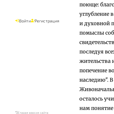
поюще: благо
углубление 
Войти
Регистрация
и духовной 
помыслы соб
свидетельств
последуя все
жительства 
попечение во
наследию". В
Живоначальн
осталось уч
нам понятие
Старая версия сайта