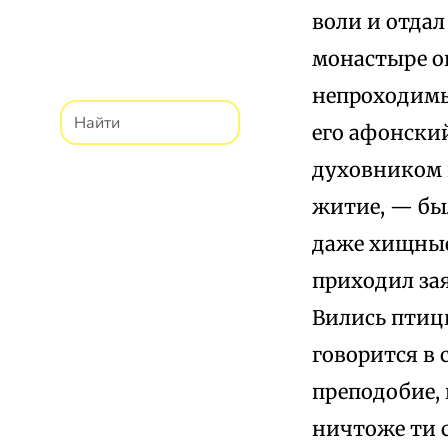
воли и отдал
монастыре он
непроходимые
его афонский
духовником 
житие, — был
даже хищные,
приходил зая
Вились птицы
говорится в 
преподобие,
ничтоже ти 