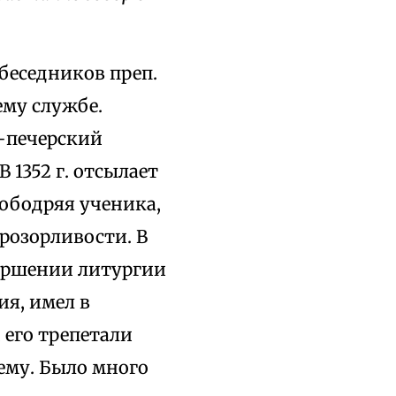
обеседников преп.
ему службе.
-печерский
В 1352 г. отсылает
 ободряя ученика,
прозорливости. В
вершении литургии
ия, имел в
 его трепетали
ему. Было много