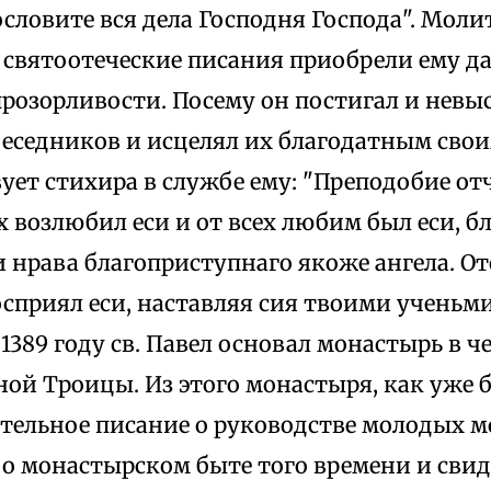
словите вся дела Господня Господа". Моли
в святоотеческие писания приобрели ему 
прозорливости. Посему он постигал и нев
еседников и исцелял их благодатным свои
ует стихира в службе ему: "Преподобие отч
х возлюбил еси и от всех любим был еси, б
и нрава благоприступнаго якоже ангела. О
сприял еси, наставляя сия твоими ученьм
 1389 году св. Павел основал монастырь в ч
ой Троицы. Из этого монастыря, как уже б
ительное писание о руководстве молодых 
 о монастырском быте того времени и сви