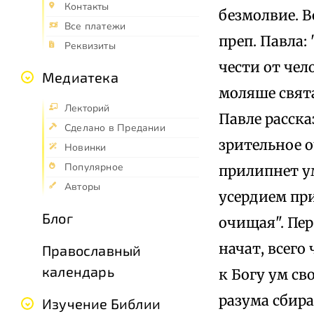
Контакты
безмолвие. В
Все платежи
преп. Павла
Реквизиты
чести от чел
Медиатека
моляше свята
Лекторий
Павле расска
Сделано в Предании
зрительное о
Новинки
Популярное
прилипнет ум
Авторы
усердием пр
Блог
очищая". Пе
начат, всего
Православный
календарь
к Богу ум св
разума сбира
Изучение Библии