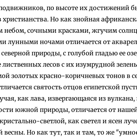
подвижников, по высоте их достижений б
 христианства. Но как знойная африканска
м небом, сочными красками, жгучим солн
и лунными ночами отличается от акваре
северной природы, с голубой гладью ее оз
 лиственных лесов с их изумрудной зелен
мой золотых красно-коричневых тонов в с
отличается святость отцов египетской пу
учая, как лава, извергающаяся из вулкана, 
ости южной природы, отличается от нашей 
кристально-светлой, как светел и ясен лу
 весны. Но как тут, так и там, то же "умно