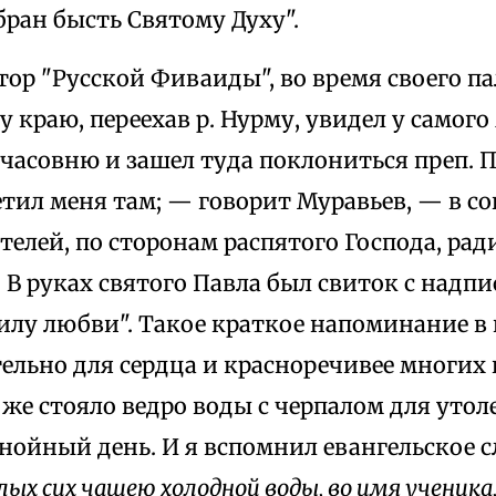
бран бысть Святому Духу".
тор "Русской Фиваиды", во время своего п
 краю, переехав р. Нурму, увидел у самого
часовню и зашел туда поклониться преп. П
етил меня там; — говорит Муравьев, — в с
лей, по сторонам распятого Господа, ради
 В руках святого Павла был свиток с надпис
силу любви". Такое краткое напоминание в
ельно для сердца и красноречивее многих
ь же стояло ведро воды с черпалом для ут
нойный день. И я вспомнил евангельское с
лых сих чашею холодной воды, во имя ученика