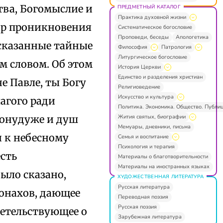
тва, Богомыслие и
ПРЕДМЕТНЫЙ КАТАЛОГ
Практика духовной жизни
дар проникновения
Систематическое богословие
Проповеди, беседы
Апологетика
ысказанные тайные
Философия
Патрология
Литургическое богословие
м словом. Об этом
История Церкви
Единство и разделения христиан
е Павле, ты Богу
Религиоведение
Искусство и культура
лагого ради
Политика. Экономика. Общество. Публи
Жития святых, биографии
тонудуже и душ
Мемуары, дневники, письма
и к небесному
Семья и воспитание
Психология и терапия
есть
Материалы о благотворительности
Материалы на иностранных языках
ыло сказано,
ХУДОЖЕСТВЕННАЯ ЛИТЕРАТУРА
Русская литература
монахов, дающее
Переводная поэзия
Русская поэзия
детельствующее о
Зарубежная литература