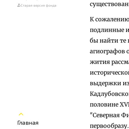
существован
Старая версия фонда
К сожалению
подлинные и
бы найти те 
агиографов о
жития рассма
исторической
выдержки из
Кадлубовско
половине XVI
"Северная Ф
Главная
первообразу.