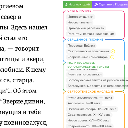
Наш лекторий
Сделано в Предан
ергиевом
С ЧЕГО НАЧАТЬ
север в
Интересующимся
Новоначальным
ипы. Здесь нашел
Приходским работникам
Регентам, певчим, клирошанам
 стал его
СВЯЩЕННОЕ ПИСАНИЕ
Переводы Библии
а, — говорит
Святоотеческие толкования
Современные комментарии
птицы и звери,
МОЛИТВОСЛОВЫ.
БОГОСЛУЖЕБНЫЕ ТЕКСТЫ
злобием. К нему
Молитвы по-русски
Молитвы по-славянски
св. старца.
Богослужебные тексты на русском язык
Богослужебные тексты на церковнослав
"... Об этом
СВЯТООТЕЧЕСКОЕ НАСЛЕДИЕ
Мужи апостольские. I—II века
 "Зверие дивии,
Апологеты. II—III века
Вселенские соборы. IV—VIII века
ивущия в тебе
Средневековье. IX—XV века
Новое время. XVI—XIX века
у повиновахуся,
Современность. XX—XXI века