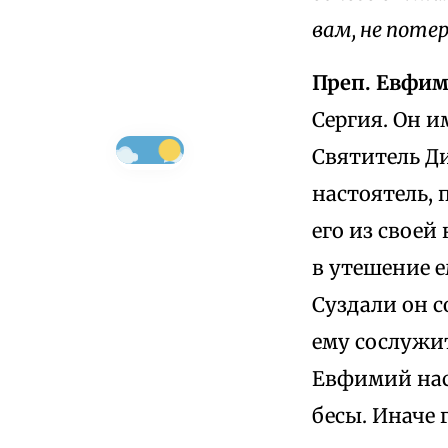
вам, не поте
Преп. Евфим
Сергия. Он и
Святитель Д
настоятель, п
его из своей
в утешение е
Суздали он 
ему сослужит
Евфимий нас
бесы. Иначе 