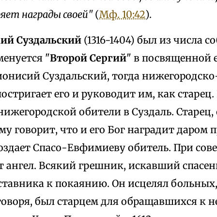
ряет награды своей"
(
Мф. 10:42
).
ий Суздальский
(1316-1404) был из числа с
менуется "
Второй Сергий
" в посвященной 
ионисий Суздальский, тогда нижегородско
остригает его и руководит им, как старец. 
 нижегородской обители в Суздаль. Старец,
му говорит, что и его Бог наградит даром 
создает Спасо-Евфимиеву обитель. При со
 ангел. Всякий грешник, искавший спасен
тавника к покаянию. Он исцелял больных,
говоря, был старцем для обращавшихся к н