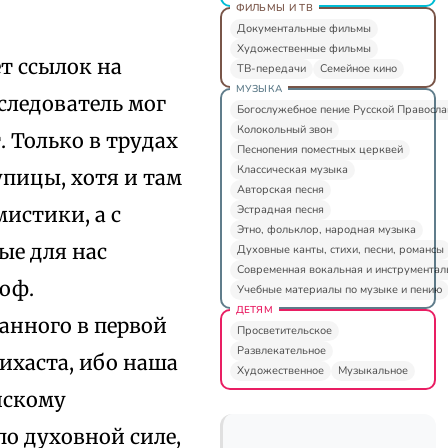
ФИЛЬМЫ И ТВ
Документальные фильмы
Художественные фильмы
т ссылок на
ТВ-передачи
Семейное кино
МУЗЫКА
следователь мог
Богослужебное пение Русской Правосл
Колокольный звон
. Только в трудах
Песнопения поместных церквей
Классическая музыка
упицы, хотя и там
Авторская песня
Эстрадная песня
истики, а с
Этно, фольклор, народная музыка
ые для нас
Духовные канты, стихи, песни, романсы
Современная вокальная и инструментал
оф.
Учебные материалы по музыке и пению
ДЕТЯМ
анного в первой
Просветительское
Развлекательное
сихаста, ибо наша
Художественное
Музыкальное
нскому
по духовной силе,