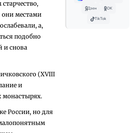
 старчество,
Дзен
OK
н они местами
TikTok
ослабевали, а,
иться подобно
 и снова
ичковского (XVIII
лание и
х монастырях.
е России, но для
, малопонятным