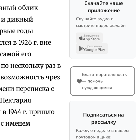
Скачайте наше
овный облик
приложение
 и дивный
Слушайте аудио и
смотрите видео офлайн
ервые годы
Загрузите в
App Store
ся в 1926 г. вне
Доступно в
Google Play
 самой его
о нескольку раз в
Благотворительность
л возможность чрез
— помочь
мени переписка с
нуждающимся
 Нектария
в 1944 г. пришло
Подписаться на
рассылку
 с именем
Каждую неделю в вашем
почтовом ящике: