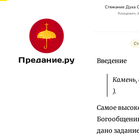
Концевич, 
Ст
Предание.ру
Введение
Камень, 
).
Самое высоко
Богообщению
дано задание