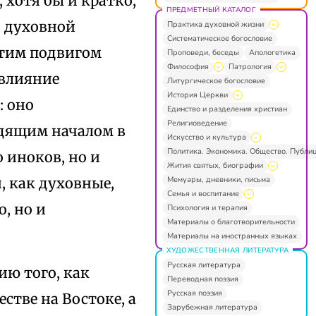
 хотя бы и кратко,
ПРЕДМЕТНЫЙ КАТАЛОГ
и духовной
Практика духовной жизни
Систематическое богословие
этим подвигом
Проповеди, беседы
Апологетика
Философия
Патрология
 влияние
Литургическое богословие
История Церкви
: оно
Единство и разделения христиан
Религиоведение
одящим началом в
Искусство и культура
Политика. Экономика. Общество. Публи
 иноков, но и
Жития святых, биографии
Мемуары, дневники, письма
, как духовные,
Семья и воспитание
, но и
Психология и терапия
Материалы о благотворительности
Материалы на иностранных языках
ХУДОЖЕСТВЕННАЯ ЛИТЕРАТУРА
Русская литература
ию того, как
Переводная поэзия
Русская поэзия
стве на Востоке, а
Зарубежная литература