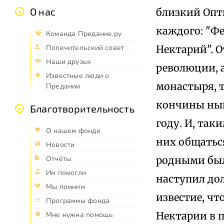
О нас
близкий Опт
каждого: "Ф
Команда Предание.ру
Нектарий". 
Попечительский совет
Наши друзья
революции, а
Известные люди о
монастыря, т
Предании
кончины нын
Благотворительность
году. И, так
О нашем фонде
них общаться
Новости
родными была
Отчёты
Им помогли
наступил дол
Мы помним
известие, чт
Программы фонда
Нектарии в п
Мне нужна помощь