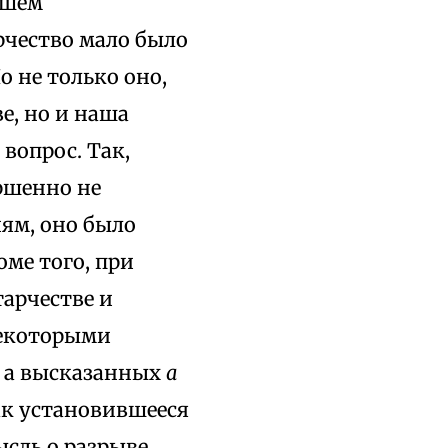
ашем
чество мало было
 не только оно,
е, но и наша
 вопрос. Так,
ршенно не
иям, оно было
ме того, при
тарчестве и
некоторыми
 а высказанных
а
ак установившееся
ысль о разрыве