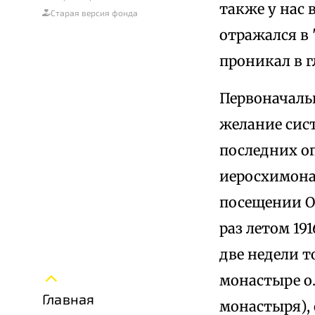
также у нас 
Старая версия фонда
отражался в 
проникал в 
Первоначаль
желание сис
последних о
иеросхимона
посещении Оп
раз летом 19
две недели т
монастыре о.
Главная
монастыря),