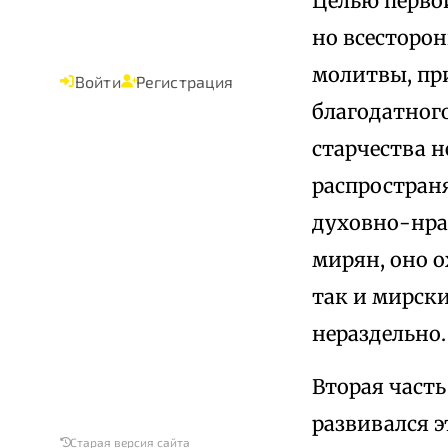
Целью первой
но всесторон
молитвы, пр
Войти
Регистрация
благодатного
старчества 
распростран
духовно-нра
мирян, оно о
так и мирски
нераздельно.
Вторая част
развивался э
Старая версия сайта