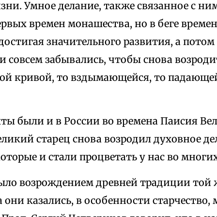
ни. Умное делание, также связанное с ним
ервых времен монашества, но в беге време
достигая значительного развития, а потом 
и совсем забывались, чтобы снова возрод
ой кривой, то вздымающейся, то падающей
ты были и в России во времена Паисия Вел
 великий старец снова возродил духовное де
которые и стали процветать у нас во многи
было возрождением древней традиции той ж
 они казались, в особенности старчество