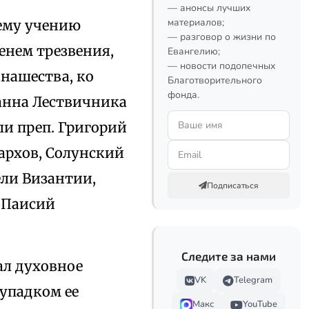
— анонсы лучших
материалов;
ему учению
— разговор о жизни по
енем трезвения,
Евангелию;
— новости подопечных
онашества, ко
Благотворительного
фонда.
анна Лествичника
ли преп. Григорий
иархов, Солунский
ели Византии,
Подписаться
и Паисий
Следите за нами
ал духовное
VK
Telegram
 упадком ее
Макс
YouTube