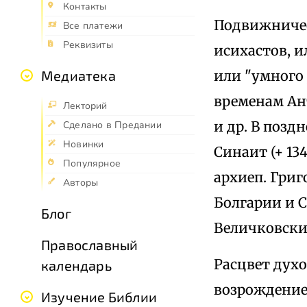
Контакты
Подвижничес
Все платежи
Реквизиты
исихастов, и
или "умного 
Медиатека
временам Ан
Лекторий
и др. В позд
Сделано в Предании
Новинки
Синаит (+ 13
Популярное
архиеп. Григ
Авторы
Болгарии и С
Блог
Величковский
Православный
Расцвет дух
календарь
возрождение 
Изучение Библии