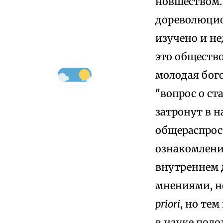
новшеством. 
дореволюцио
изучено и не
это общество
молодая бого
"вопрос о ст
затронут в н
общераспрост
ознакомлении
внутреннем 
мнениями, н
priori
, но те
в науке поло