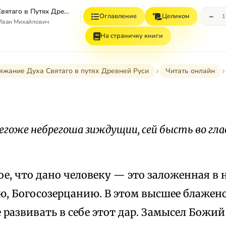
Стяжание Духа Святаго в Путях Древней Руси
−
Оглавление
Целиком
1
Иван Михайлович
На страничку книги
яжание Духа Святаго в путях Древней Руси
Читать онлайн
егоже небрегоша зиждущии, сей бысть во гла
е, что дано человеку — это заложенная в 
, Богосозерцанию. В этом высшее блаженс
 развивать в себе этот дар. Замысел Божий