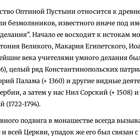
тво Оптиной Пустыни относится к древн
ли безмолвников, известного иначе под им
делания". Начало ее восходит к истокам м
тония Великого, Макария Египетского, Ио
нейшие века учителями умного делания бы
46), целый ряд Константинопольских патр
орий Палама (+ 1360) и другие видные деят
ербии, а затем у нас Нил Сорский (+ 1508) 
 (1722-1794).
овного подвига в монашестве всегда вызыв
и всей Церкви, упадок же его был связан с