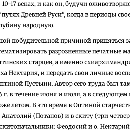
в 10-17 веках, и как он, будучи оживотвор
"путях Древней Руси", когда в периоды сво
глубину народную.
ной побудительной причиной приняться за
тематизировать разрозненные печатные м
птинских старцев, а именно схиархимандр
ха Нектария, и передать свои личные вос
тиной Пустыни. Автор сего труда был там
16 г. в течение июня и июля, а в следующем
оже летом. В это время в Оптиной старчест
 Анатолий (Потапов) и в скиту (три четвер
 скитоначальники: Феодосий и о. Нектарий