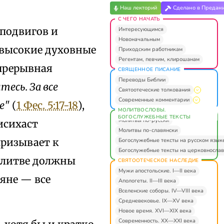
Наш лекторий
Сделано в Предан
С ЧЕГО НАЧАТЬ
 подвигов и
Интересующимся
Новоначальным
 высокие духовные
Приходским работникам
Регентам, певчим, клирошанам
епрерывная
СВЯЩЕННОЕ ПИСАНИЕ
Переводы Библии
есь. За все
Святоотеческие толкования
Современные комментарии
е"
(
1 Фес. 5:17-18
),
МОЛИТВОСЛОВЫ.
БОГОСЛУЖЕБНЫЕ ТЕКСТЫ
Молитвы по-русски
исихаст
Молитвы по-славянски
призывает к
Богослужебные тексты на русском язык
Богослужебные тексты на церковнослав
молитве должны
СВЯТООТЕЧЕСКОЕ НАСЛЕДИЕ
Мужи апостольские. I—II века
яне — все
Апологеты. II—III века
Вселенские соборы. IV—VIII века
Средневековье. IX—XV века
Новое время. XVI—XIX века
Современность. XX—XXI века