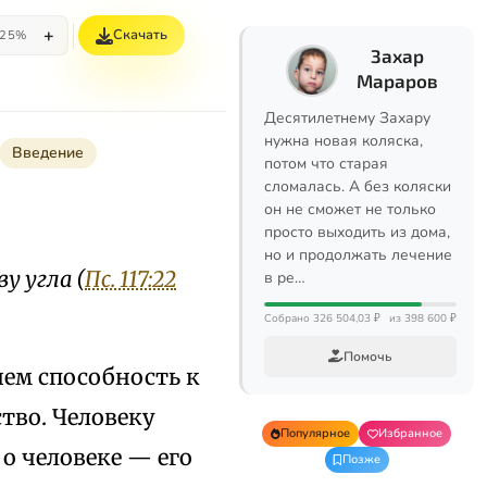
+
Скачать
25%
Захар
Мараров
Десятилетнему Захару
нужна новая коляска,
Введение
потом что старая
сломалась. А без коляски
он не сможет не только
просто выходить из дома,
но и продолжать лечение
ву угла
(
Пс. 117:22
в ре…
Собрано 326 504,03 ₽
из 398 600 ₽
Помочь
нем способность к
тво. Человеку
Популярное
Избранное
 о человеке — его
Позже