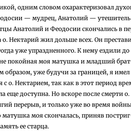
икой, одним словом охарактеризовал дух
еодосии — мудрец, Анатолий — утешитель
Отцы Анатолий и Феодосии скончались в п
 о. Нектарий жил дольше всех. Он преставил
огда уже упраздненного. К нему ездили до
е покойная моя матушка и младший брат п
им образом, уже будучи за границей, я име
 с о. Нектарием, так как в этот период вре
 еще доступна. Но вскоре после смерти о.
гий перерыв, и только уже во время войны 
о матушка моя скончалась, приняв постриг
амять ее старца.