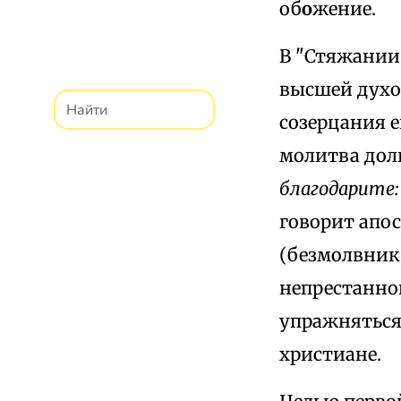
об
о
жение.
В "Стяжании 
высшей духо
созерцания е
молитва дол
благодарите: 
говорит апо
(безмолвник)
непрестанной
упражняться
христиане.