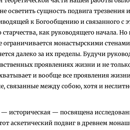
 теоретической части нашей работы было,
не осветить сущность подвига трезвения 
иводящей к Богообщению и связанного с 
 старчества, как руководящего начала. Но
не ограничивается монастырскими стенами
яется далеко за их пределы. Будучи руков
вственных проявлениях жизни и не только
хватывает и вообще все проявления жизни
е, связанные между собою, хотя и неслитно
ь — историческая — посвящена исследован
тот аскетический подвиг в древнем монаше