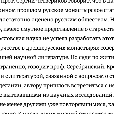
Прот. Сергий Четвериков говорит, что в н
нном прошлом русское монастырское стар
достаточно оценено русским обществом. Но
, имело смутное представление о старчеств
словская наука не успела разработать этот
арчестве в древнерусских монастырях сове
ашей научной литературе. Но судя по жит
раненно, говорит проф. Серебрянский. Кро
 с литературой, связанной с вопросом о с
делании, автору пришлось встретиться с 
е вытекавшими из научных исследований,
м не менее другими уже повторявшимися, к
жение. К числу таких мнений относится м