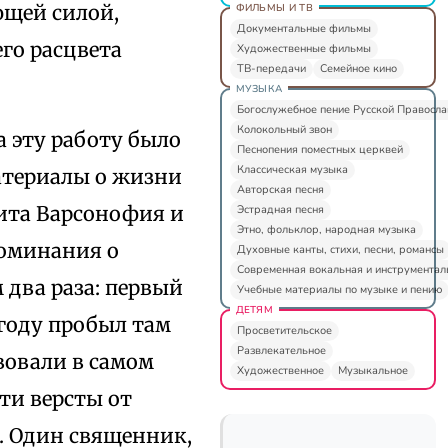
яющей силой,
ФИЛЬМЫ И ТВ
Документальные фильмы
его расцвета
Художественные фильмы
ТВ-передачи
Семейное кино
МУЗЫКА
Богослужебное пение Русской Правосл
Колокольный звон
 эту работу было
Песнопения поместных церквей
Классическая музыка
атериалы о жизни
Авторская песня
ита Варсонофия и
Эстрадная песня
Этно, фольклор, народная музыка
поминания о
Духовные канты, стихи, песни, романсы
Современная вокальная и инструментал
 два раза: первый
Учебные материалы по музыке и пению
ДЕТЯМ
 году пробыл там
Просветительское
Развлекательное
вовали в самом
Художественное
Музыкальное
ти версты от
. Один священник,