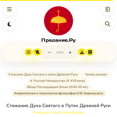
Предание.Ру
−
+
110%
Стяжание Духа Святаго в путях Древней Руси
Читать онлайн
4. Русское Монашество (Х-ХVII века)
Обзор Последующей Эпохи (ХVIII-ХХ вв.)
Антропология и гносеология философии И.В. Киреевского
Стяжание Духа Святаго в Путях Древней Руси
Концевич, Иван Михайлович