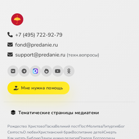
+7 (495) 722-92-79
fond@predanie.ru
support@predanie.ru
(техн.вопросы)
Мне нужна помощь
Тематические страницы медиатеки
Рождество Христово
Пасха
Великий пост
Пост
Молитва
Литургия
Бог
Святость
О любви
Христианский брак
Воспитание детей
Смерть
Как читать Библию
Зачем нужна религия
Покров Богородицы