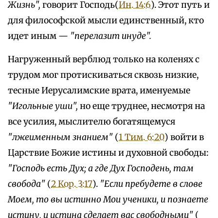
Жизнь",
говорит Господь(
Ин. 14:6
). Этот путь и
для философской мысли единственный, кто
идет иным —
"перелазит инуде".
Нагруженный верблюд только на коленях с
трудом мог протискиваться сквозь низкие,
тесные Иерусалимские врата, именуемые
"Игольные уши",
но еще труднее, несмотря на
все усилия, мыслителю богатящемуся
"лжеименным знанием"
(
1 Тим. 6:20
) войти в
Царствие Божие истины и духовной свободы:
"Господь есть Дух; а где Дух Господень, там
свобода"
(
2 Кор. 3:17
).
"Если пребудете в слове
Моем, то вы истинно Мои ученики, и познаете
истину, и истина сделает вас свободными"
(