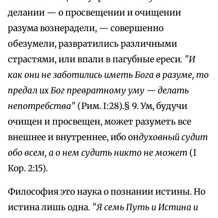
делании — о просвещении и очищении
разума вознерадели, — совершенно
обезумели, развратились различными
страстями, или впали в пагубные ереси
. "И
как они не заботились иметь Бога в разуме, то
предал их Бог превратному уму — делать
непотребства"
(Рим. I:28).§ 9. Ум, будучи
очищен и просвещен, может разуметь все
внешнее и внутреннее, ибо он
духовный судит
обо всем, а о нем судить никто не может
(I
Кор. 2:15).
Философия это наука о познании истины. Но
истина лишь одна.
"Я семь Путь и Истина и