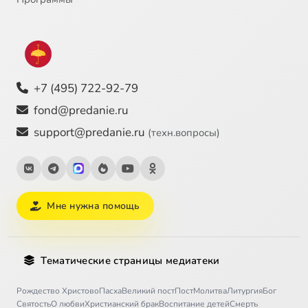
+7 (495) 722-92-79
fond@predanie.ru
support@predanie.ru
(техн.вопросы)
Мне нужна помощь
Тематические страницы медиатеки
Рождество Христово
Пасха
Великий пост
Пост
Молитва
Литургия
Бог
Святость
О любви
Христианский брак
Воспитание детей
Смерть