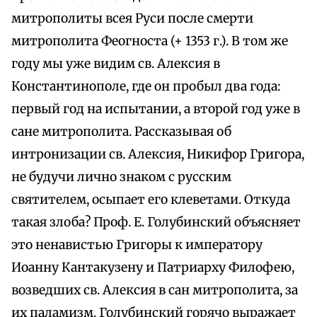
митрополиты всея Руси после смерти
митрополита Феогноста (+ 1353 г.). В том же
году мы уже видим св. Алексия в
Константинополе, где он пробыл два года:
первый год на испытании, а второй год уже в
сане митрополита. Рассказывая об
интронизации св. Алексия, Никифор Григора,
не будучи лично знаком с русским
святителем, осыпает его клеветами. Откуда
такая злоба? Проф. Е. Голубинский объясняет
это ненавистью Григоры к императору
Иоанну Кантакузену и Патриарху Филофею,
возведших св. Алексия в сан митрополита, за
их паламизм. Голубинский горячо выражает