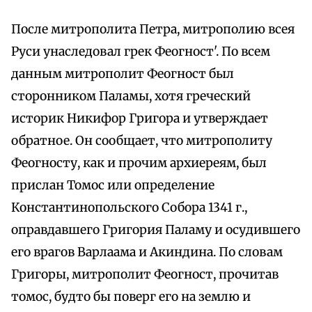
После митрополита Петра, митрополию всея
Руси унаследовал грек Феогност'. По всем
данным митрополит Феогност был
сторонником Паламы, хотя греческий
историк Никифор Григора и утверждает
обратное. Он сообщает, что митрополиту
Феогносту, как и прочим архиереям, был
прислан Томос или определение
Константинопольского Собора 1341 г.,
оправдавшего Григория Паламу и осудившего
его врагов Варлаама и Акиндина. По словам
Григоры, митрополит Феогност, прочитав
томос, будто бы поверг его на землю и