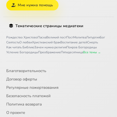
Мне нужна помощь
Тематические страницы медиатеки
Рождество Христово
Пасха
Великий пост
Пост
Молитва
Литургия
Бог
Святость
О любви
Христианский брак
Воспитание детей
Смерть
Как читать Библию
Зачем нужна религия
Покров Богородицы
Успение Богородицы
Преображение
Пятидесятница
Все темы →
Благотворительность
Договор оферты
Регулярные пожертвования
Безопасность платежей
Политика возврата
О проекте