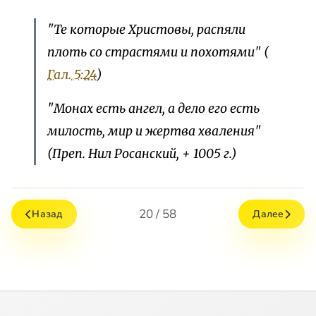
"Те которые Христовы, распяли
плоть со страстями и похотями"
(
Гал. 5:24
)
"Монах есть ангел, а дело его есть
милость, мир и жертва хваления"
(Преп. Нил Росанский, + 1005 г.)
20 / 58
Назад
Далее