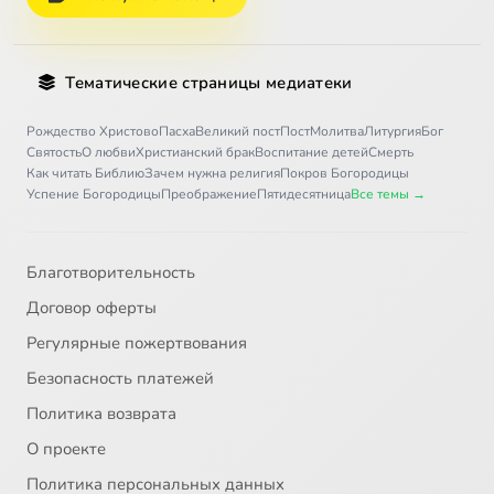
Тематические страницы медиатеки
Рождество Христово
Пасха
Великий пост
Пост
Молитва
Литургия
Бог
Святость
О любви
Христианский брак
Воспитание детей
Смерть
Как читать Библию
Зачем нужна религия
Покров Богородицы
Успение Богородицы
Преображение
Пятидесятница
Все темы →
Благотворительность
Договор оферты
Регулярные пожертвования
Безопасность платежей
Политика возврата
О проекте
Политика персональных данных