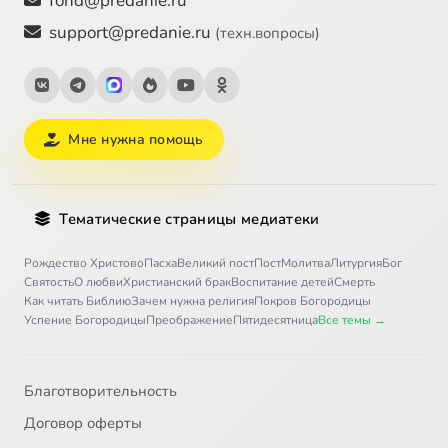
fond@predanie.ru
support@predanie.ru
(техн.вопросы)
Мне нужна помощь
Тематические страницы медиатеки
Рождество Христово
Пасха
Великий пост
Пост
Молитва
Литургия
Бог
Святость
О любви
Христианский брак
Воспитание детей
Смерть
Как читать Библию
Зачем нужна религия
Покров Богородицы
Успение Богородицы
Преображение
Пятидесятница
Все темы →
Благотворительность
Договор оферты