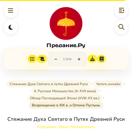
Предание.Ру
−
+
110%
Стяжание Духа Святаго в путях Древней Руси
Читать онлайн
4. Русское Монашество (Х-ХVII века)
Обзор Последующей Эпохи (ХVIII-ХХ вв.)
Возрождение в XIX в. и Оптина Пустынь
Стяжание Духа Святаго в Путях Древней Руси
Концевич, Иван Михайлович