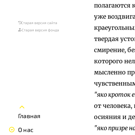
полагаются к
уже воздвига
Старая версия сайта
краеугольны
Старая версия фонда
твердая уст
смирение, бе
которого нел
мысленно пр
чувственными
"яко кроток 
от человека,
Главная
осияния и де
"яко призре н
О нас