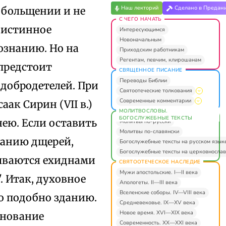
Наш лекторий
Сделано в Предан
обольщении и не
С ЧЕГО НАЧАТЬ
е истинное
Интересующимся
Новоначальным
познанию. Но на
Приходским работникам
Регентам, певчим, клирошанам
предстоит
СВЯЩЕННОЕ ПИСАНИЕ
Переводы Библии
 добродетелей. При
Святоотеческие толкования
Современные комментарии
ак Сирин (VII в.)
МОЛИТВОСЛОВЫ.
БОГОСЛУЖЕБНЫЕ ТЕКСТЫ
нею. Если оставить
Молитвы по-русски
Молитвы по-славянски
канию дщерей,
Богослужебные тексты на русском язык
Богослужебные тексты на церковнослав
лываются ехиднами
СВЯТООТЕЧЕСКОЕ НАСЛЕДИЕ
Мужи апостольские. I—II века
. Итак, духовное
Апологеты. II—III века
Вселенские соборы. IV—VIII века
о подобно зданию.
Средневековье. IX—XV века
Новое время. XVI—XIX века
снование
Современность. XX—XXI века