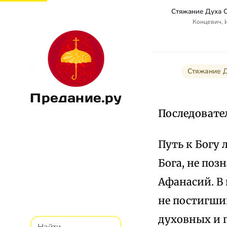
Концевич, 
Стяжание Д
Предание.ру
Последовате
Путь к Богу 
Бога, не поз
Афанасий. В 
не постигший
духовных и 