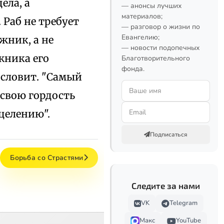
ела, а
— анонсы лучших
материалов;
Раб не требует
— разговор о жизни по
Евангелию;
жник, а не
— новости подопечных
жника его
Благотворительного
фонда.
ословит. "Самый
 свою гордость
сцелению".
Подписаться
Борьба со Страстями
Следите за нами
VK
Telegram
Макс
YouTube