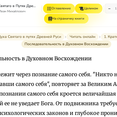
Стяжание Духа Святаго в Путях Древней Руси
−
Оглавление
Целиком
1
Иван Михайлович
На страничку книги
уха Святаго в путях Древней Руси
Читать онлайн
1. Крат
Последовательность в Духовном Восхождении
льность в Духовном Восхождении
лежит через познание самого себя. "Никто 
навши самого себя", повторяет за Великим
познании самого себя кроется величайшая 
 ее не уведает Бога. От подвижника требу
психологических законов и глубокое прон