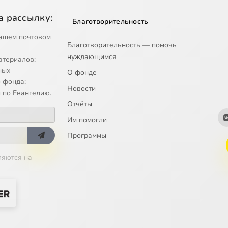
а рассылку:
Благотворительность
ашем почтовом
Благотворительность — помочь
нуждающимся
атериалов;
ных
О фонде
 фонда;
Новости
 по Евангелию.
Отчёты
Им помогли
Программы
ляются на