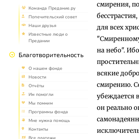
смирения, п
Команда Предание.ру
бесстрастия,
Попечительский совет
Наши друзья
для всех хри
Известные люди о
"Смиренному
Предании
на небо". Иб
Благотворительность
простительн
О нашем фонде
всякие добро
Новости
смирению. С
Отчёты
Им помогли
убеждается в
Мы помним
он реально 
Программы фонда
самонадеянно
Мне нужна помощь
Контакты
исключительн
Все платежи