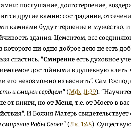
амни: послушание, долготерпение, воздерж
ются другие камни: сострадание, отсечение
ми камнями будут терпение и мужество, и 
ойчивость здания. Цементом, все соединя
з которого ни одно доброе дело не есть доб
ьзя спастись. "
Смирение
есть духовное уч
иемлемое достойными в душевную клеть.
 его невозможно изъяснить". Сам Господь 
есть и смирен сердцем"
(
Мф. 11:29
). "Научите
 не от книги, но от
Меня
, т.е. от Моего в ва
йствия". И Божия Матерь свидетельствует
а смирение Рабы Своея"
(
Лк. 1:48
). Существую