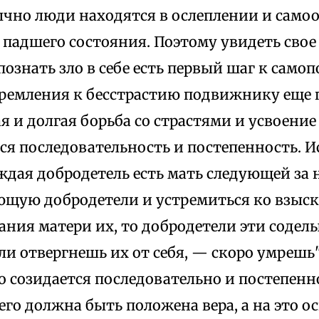
ычно люди находятся в ослеплении и само
 падшего состояния. Поэтому увидеть сво
познать зло в себе есть первый шаг к само
тремления к бесстрастию подвижнику еще 
 и долгая борьба со страстями и усвоение
ся последовательность и постепенность. Иса
ждая добродетель есть мать следующей за 
ющую добродетели и устремиться ко взыс
ания матери их, то добродетели эти соде
ли отвергнешь их от себя, — скоро умрешь"
о созидается последовательно и постепенн
его должна быть положена вера, а на это о