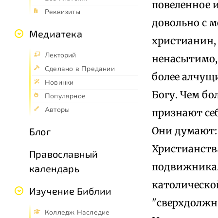
повеленное и
Реквизиты
довольно с м
Медиатека
христианин, 
Лекторий
ненасытимо, 
Сделано в Предании
более алчущ
Новинки
Богу. Чем бо
Популярное
Авторы
признают се
Они думают: 
Блог
Христианств
Православный
подвижника.
календарь
католическо
Изучение Библии
"сверхдолжны
Колледж Наследие