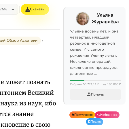
+
Скачать
25%
Ульяна
Журавлёва
Ульяне восемь лет, и она
четвертый, младший
кий Обзор Аскетики
ребёнок в многодетной
семье. И с самого
рождения Ульяну лечат.
Несколько операций,
ежедневные процедуры,
длительные …
не может познать
Собрано 50 721,11 ₽
из 180 000 ₽
 Антонием Великий
Помочь
наука из наук, ибо
ется знание
Популярное
Избранное
Позже
икновение в свою