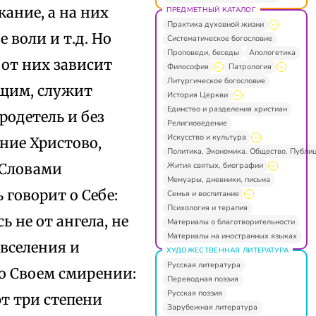
ание, а на них
ПРЕДМЕТНЫЙ КАТАЛОГ
Практика духовной жизни
 воли и т.д. Но
Систематическое богословие
Проповеди, беседы
Апологетика
от них зависит
Философия
Патрология
Литургическое богословие
ющим, служит
История Церкви
Единство и разделения христиан
родетель и без
Религиоведение
Искусство и культура
ение Христово,
Политика. Экономика. Общество. Публи
Жития святых, биографии
 Словами
Мемуары, дневники, письма
говорит о Себе:
Семья и воспитание
Психология и терапия
сь не от ангела, не
Материалы о благотворительности
Материалы на иностранных языках
с вселения и
ХУДОЖЕСТВЕННАЯ ЛИТЕРАТУРА
Русская литература
 о Своем смирении:
Переводная поэзия
Русская поэзия
т три степени
Зарубежная литература