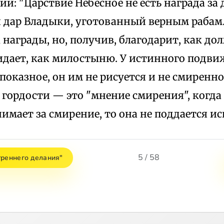
й: "Царствие Небесное не есть награда за д
 дар Владыки, уготованный верным рабам. 
 награды, но, получив, благодарит, как дол
идает, как милостыню. У истинного подви
показное, он им не рисуется и не смиренн
гордости — это "мнение смирения", когда
имает за смирение, то она не поддается и
5 / 58
треннего делания"