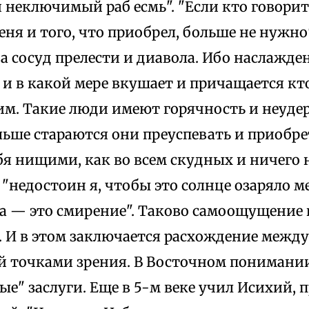
 неключимый раб есмь". "Если кто говорит:
еня и того, что приобрел, больше не нужно"
а сосуд прелести и диавола. Ибо наслажде
и в какой мере вкушает и причащается кто
им. Такие люди имеют горячность и неуд
льше стараются они преуспевать и приобрет
бя нищими, как во всем скудных и ничего 
"недостоин я, чтобы это солнце озаряло ме
а — это смирение". Таково самоощущение 
 И в этом заключается расхождение между
й точками зрения. В Восточном пониман
е" заслуги. Еще в 5-м веке учил Исихий, 