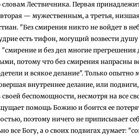
о словам Лествичника. Первая принадлеж
 вторая — мужественным, а третья, низша
стиан. "Без смирения никто не войдет в не
дрие есть тифон, могущий возвести душу 
о "смирение и без дел многие прегрешения 
ыми, потому что без смирения напрасны вс
детели и всякое делание". Только опытно
овершая внутреннее делание, или подвиги,
 своей беспомощности, несмотря на все св
ощущает помощь Божию и боится ее потеря
стью, поэтому ничего не приписывает себ
о все Богу, а о своих подвигах думает: "с