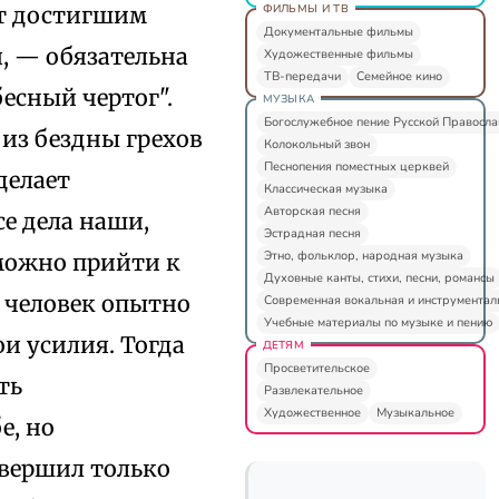
ФИЛЬМЫ И ТВ
ит достигшим
Документальные фильмы
я, — обязательна
Художественные фильмы
ТВ-передачи
Семейное кино
бесный чертог".
МУЗЫКА
Богослужебное пение Русской Правосл
из бездны грехов
Колокольный звон
Песнопения поместных церквей
делает
Классическая музыка
Авторская песня
е дела наши,
Эстрадная песня
Этно, фольклор, народная музыка
 можно прийти к
Духовные канты, стихи, песни, романсы
 человек опытно
Современная вокальная и инструментал
Учебные материалы по музыке и пению
ои усилия. Тогда
ДЕТЯМ
Просветительское
ть
Развлекательное
Художественное
Музыкальное
е, но
овершил только