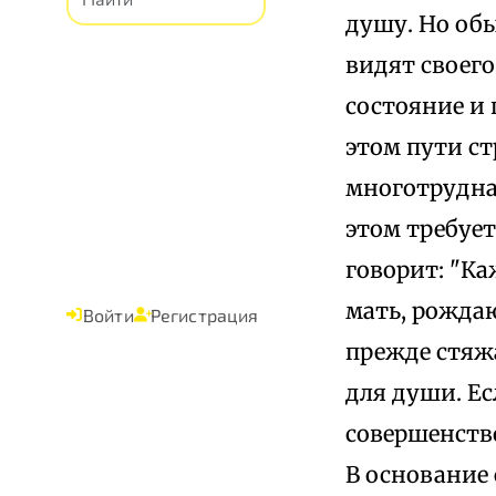
душу. Но об
видят своего
состояние и 
этом пути с
многотрудная
этом требует
говорит: "Ка
мать, рожда
Войти
Регистрация
прежде стяж
для души. Ес
совершенств
В основание 