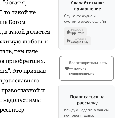
 "богат я,
Скачайте наше
приложение
, то такой не
Слушайте аудио и
ние Богом
смотрите видео офлайн
, в такой делается
Загрузите в
App Store
Доступно в
ержимую любовь к
Google Play
ать, тем паче
на приобретших.
Благотворительность
— помочь
ня". Это признак
нуждающимся
православного
 православной и
Подписаться на
ии недопустимы
рассылку
пресвитер
Каждую неделю в вашем
почтовом ящике: