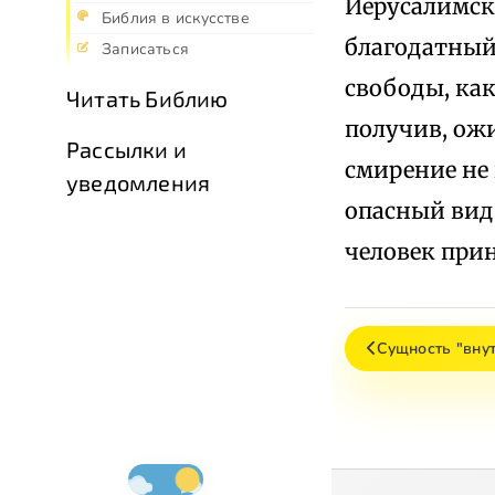
Иерусалимски
Библия в искусстве
благодатный
Записаться
свободы, как
Читать Библию
получив, ож
Рассылки и
смирение не 
уведомления
опасный вид 
человек прин
Сущность "вну