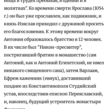
нощь в трудех пребывая, в бдении и в
молитвах". Ко времени смерти Ярослава (1054
г.) он был уже прославлен, как подвижник, и
князь Изяслав приходил с дружиной просить
его благословения. К этому времени вокруг
Антония образовалось братство в 12 человек.
В их числе был "Никон-пресвитер",
постригавший братию в монашество (сам
Антоний, как и Антоний Египетский, не имел
никакого священного сана), затем Варлаам,
Ефрем каженник (евнух), доставивший
позднее из Константинополя Студийский
устав, впоследствии епископ Переяславский,
и, наконец, будущий устроитель монастыря