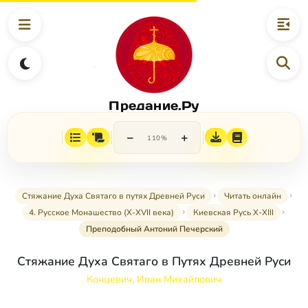
Предание.Ру
−
+
110%
Стяжание Духа Святаго в путях Древней Руси
Читать онлайн
4. Русское Монашество (Х-ХVII века)
Киевская Русь Х-ХIII
Преподобный Антоний Печерский
Стяжание Духа Святаго в Путях Древней Руси
Концевич, Иван Михайлович