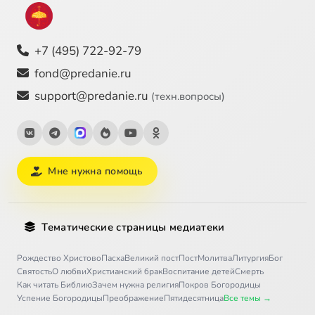
+7 (495) 722-92-79
fond@predanie.ru
support@predanie.ru
(техн.вопросы)
Мне нужна помощь
Тематические страницы медиатеки
Рождество Христово
Пасха
Великий пост
Пост
Молитва
Литургия
Бог
Святость
О любви
Христианский брак
Воспитание детей
Смерть
Как читать Библию
Зачем нужна религия
Покров Богородицы
Успение Богородицы
Преображение
Пятидесятница
Все темы →