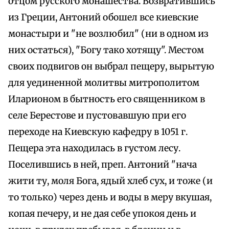
отцом русского монашества. Возвратившись
из Греции, Антоний обошел все киевские
монастыри и "не возлюбил" (ни в одном из
них остаться), "Богу тако хотящу". Местом
своих подвигов он выбрал пещеру, вырытую
для уединенной молитвы митрополитом
Иларионом в бытность его священником в
селе Берестове и пустовавшую при его
переходе на Киевскую кафедру в 1051 г.
Пещера эта находилась в густом лесу.
Поселившись в ней, преп. Антоний "нача
жити ту, моля Бога, ядый хлеб сух, и тоже (и
то только) через день и воды в меру вкушая,
копая печеру, и не дая себе упокоя день и