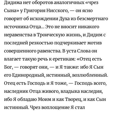
Дидима нет оборотов аналогичных «чрез
Сына» у Григория Нисского, — он ясно
говорит об исхождении Духа из безсмертнаго
источника Отца… Это не вносит никакого
неравенства в Троическую жизнь, и Дидим с
последней резкостью подчеркивает мотив
совершенного равенства. В уста Слова он
влагает такую речь к еретикам: «Отец есть
Бог, — говорят они, — и Я также: ибо Я Сын
его Единородный, истинный, возлюбленный.
Отец есть Господь и Я тоже, — Господь всего,
наследник Отца живого, владыка наследия,
ибо Я обладаю Моим и как Творец, и как Сын
истинный. Чрез воплощение Я стал