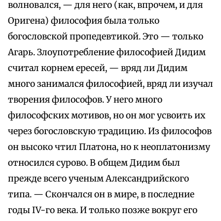
волновался, — для него (как, впрочем, и для
Оригена) философия была только
богословской пропедевтикой. Это — только
Агарь. Злоупотребление философией Дидим
считал корнем ересей, — вряд ли Дидим
много занимался философией, вряд ли изучал
творения философов. У него много
философских мотивов, но он мог усвоить их
через богословскую традицию. Из философов
он высоко чтил Платона, но к неоплатонизму
относился сурово. В общем Дидим был
прежде всего ученым Александрийского
типа. — Скончался он в мире, в последние
годы IV-го века. И только позже вокруг его