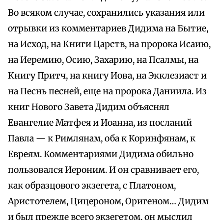
Во всяком случае, сохранились указания или
отрывки из комментариев Дидима на Бытие,
на Исход, на Книги Царств, на пророка Исаию,
на Иеремию, Осию, Захарию, на Псалмы, на
Книгу Притч, на книгу Иова, на Экклезиаст и
на Песнь песней, еще на пророка Даниила. Из
книг Нового Завета Дидим объяснял
Евангелие Матфея и Иоанна, из посланий
Павла — к Римлянам, оба к Коринфянам, к
Евреям. Комментариями Дидима обильно
пользовался Иероним. И он сравнивает его,
как образцового экзегета, с Платоном,
Аристотелем, Цицероном, Оригеном… Дидим
и был прежде всего экзегетом, он мыслил