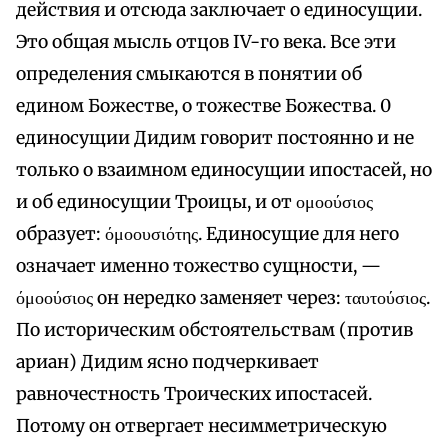
действия и отсюда заключает о единосущии.
Это общая мысль отцов IV-го века. Все эти
определения смыкаются в понятии об
едином Божестве, о тожестве Божества. 0
единосущии Дидим говорит постоянно и не
только о взаимном единосущии ипостасей, но
и об единосущии Троицы, и от ομοούσιος
образует: όμοουσιότης. Единосущие для него
означает именно тожество сущности, —
όμοούσιος он нередко заменяет через: ταυτούσιος.
По историческим обстоятельствам (против
ариан) Дидим ясно подчеркивает
равночестность Троических ипостасей.
Потому он отвергает несимметрическую