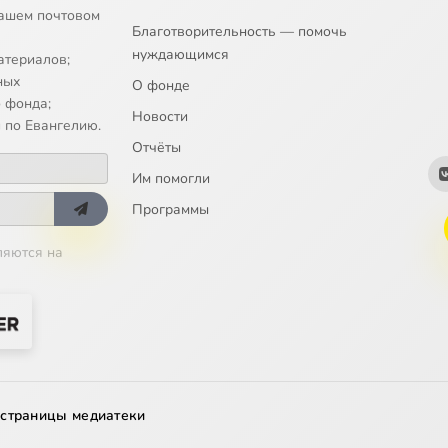
ашем почтовом
Благотворительность — помочь
нуждающимся
атериалов;
ных
О фонде
 фонда;
Новости
 по Евангелию.
Отчёты
Им помогли
Программы
ляются на
 страницы медиатеки