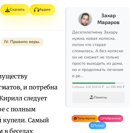
Скачать
Аудио
Захар
Мараров
Десятилетнему Захару
нужна новая коляска,
IV. Правило веры.
потом что старая
сломалась. А без коляски
он не сможет не только
просто выходить из дома,
но и продолжать лечение
муществу
в ре…
матов, и потребна
Собрано 326 504,03 ₽
из 398 600 ₽
 Кирилл следует
Помочь
ое с полным
Популярное
Избранное
й купели. Самый
Позже
м в беседах