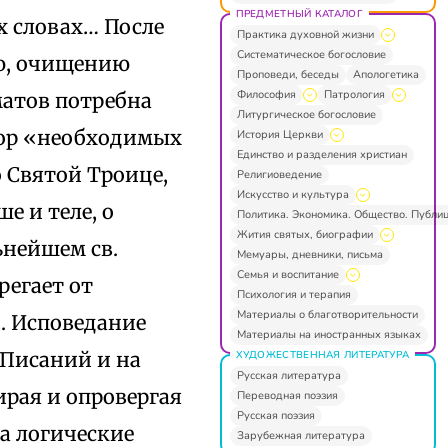
ПРЕДМЕТНЫЙ КАТАЛОГ
х словах… После
Практика духовной жизни
Систематическое богословие
ю, очищению
Проповеди, беседы
Апологетика
Философия
Патрология
матов потребна
Литургическое богословие
зор «необходимых
История Церкви
Единство и разделения христиан
 Святой Троице,
Религиоведение
Искусство и культура
е и теле, о
Политика. Экономика. Общество. Публи
Жития святых, биографии
ьнейшем св.
Мемуары, дневники, письма
Семья и воспитание
регает от
Психология и терапия
Материалы о благотворительности
. Исповедание
Материалы на иностранных языках
 Писаний и на
ХУДОЖЕСТВЕННАЯ ЛИТЕРАТУРА
Русская литература
ирая и опровергая
Переводная поэзия
Русская поэзия
а логические
Зарубежная литература