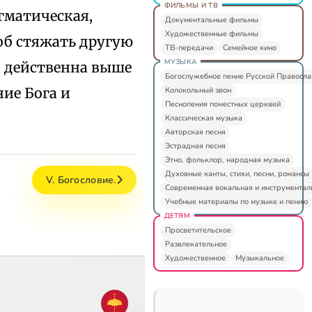
ФИЛЬМЫ И ТВ
огматическая,
Документальные фильмы
Художественные фильмы
соб стяжать другую
ТВ-передачи
Семейное кино
МУЗЫКА
а действенна выше
Богослужебное пение Русской Правосл
ние Бога и
Колокольный звон
Песнопения поместных церквей
Классическая музыка
Авторская песня
Эстрадная песня
Этно, фольклор, народная музыка
Духовные канты, стихи, песни, романсы
V. Богословие.
Современная вокальная и инструментал
Учебные материалы по музыке и пению
ДЕТЯМ
Просветительское
Развлекательное
Художественное
Музыкальное