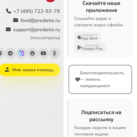
Скачайте наше
приложение
+7 (495) 722-92-79
Слушайте аудио и
fond@predanie.ru
смотрите видео офлайн
support@predanie.ru
Загрузите в
(техн.вопросы)
App Store
Доступно в
Google Play
Мне нужна помощь
Благотворительность
— помочь
нуждающимся
Подписаться на
рассылку
Каждую неделю в вашем
почтовом ящике: