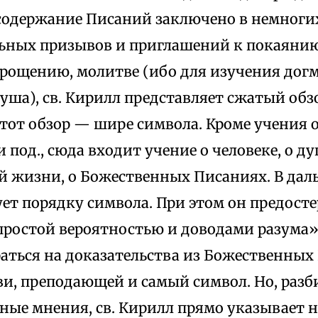
 содержание Писаний заключено в немноги
ьных призывов и приглашений к покаяни
прощению, молитве (ибо для изучения дог
душа), св. Кирилл представляет сжатый об
тот обзор — шире символа. Кроме учения о
 под., сюда входит учение о человеке, о душ
й жизни, о Божественных Писаниях. В дал
ет порядку символа. При этом он предосте
простой вероятностью и доводами разума»
аться на доказательства из Божественных
и, преподающей и самый символ. Но, разб
ные мнения, св. Кирилл прямо указывает н