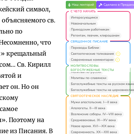
Наш лекторий
Сделано в Предан
кейский символ,
С ЧЕГО НАЧАТЬ
Интересующимся
 объясняемого св.
Новоначальным
Приходским работникам
льно по
Регентам, певчим, клирошанам
Несомненно, что
СВЯЩЕННОЕ ПИСАНИЕ
Переводы Библии
ий» крещальный
Святоотеческие толкования
Современные комментарии
осом… Св. Кирилл
МОЛИТВОСЛОВЫ.
БОГОСЛУЖЕБНЫЕ ТЕКСТЫ
Молитвы по-русски
вятой и
Молитвы по-славянски
Богослужебные тексты на русском язык
ет он. Но он
Богослужебные тексты на церковнослав
СВЯТООТЕЧЕСКОЕ НАСЛЕДИЕ
ескому
Мужи апостольские. I—II века
 самое
Апологеты. II—III века
Вселенские соборы. IV—VIII века
ы». Поэтому на
Средневековье. IX—XV века
Новое время. XVI—XIX века
ие из Писания. В
Современность. XX—XXI века