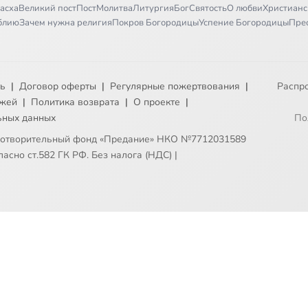
асха
Великий пост
Пост
Молитва
Литургия
Бог
Святость
О любви
Христианс
иблию
Зачем нужна религия
Покров Богородицы
Успение Богородицы
Пре
ть
|
Договор оферты
|
Регулярные пожертвования
|
Распр
ежей
|
Политика возврата
|
О проекте
|
ьных данных
По
готворительный фонд «Предание» НКО №7712031589
асно ст.582 ГК РФ. Без налога (НДС)
|