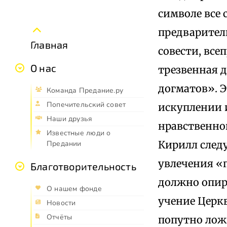
символе все
предварител
Главная
совести, все
О нас
трезвенная 
догматов». Э
Команда Предание.ру
Попечительский совет
искуплении и
Наши друзья
нравственно
Известные люди о
Кирилл следу
Предании
увлечения «
Благотворительность
должно опир
О нашем фонде
учение Церкв
Новости
Отчёты
попутно лож