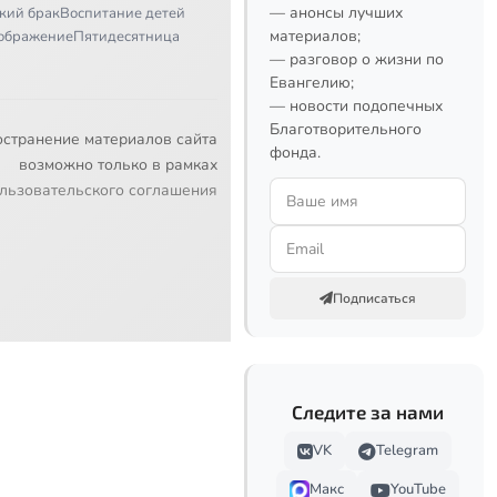
— анонсы лучших
кий брак
Воспитание детей
материалов;
ображение
Пятидесятница
— разговор о жизни по
Евангелию;
— новости подопечных
Благотворительного
остранение материалов сайта
фонда.
возможно только в рамках
льзовательского соглашения
Подписаться
Следите за нами
VK
Telegram
Макс
YouTube