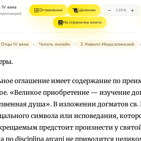
 IV века
−
+
Оглавление
Целиком
125%
 протоиерей
На страничку книги
 Отцы IV века
Читать онлайн
3. Кирилл Иерусалимский.
еры.
ное оглашение имеет содержание по преи
ое. «Великое приобретение — изучение дог
езвенная душа». В изложении догматов св.
щального символа или исповедания, котор
крещаемым предстоит произнести у свято
а по disciplina arcani не приводится целико