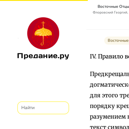
Восточные Отцы
Флоровский Георгий,
Восточные
Предание.ру
IV. Правило в
Предкрещаль
догматическ
для этого тр
порядку кре
разумением 
текст символ