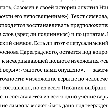
тить, Созомен в своей истории опустил Ни
очли его непосвященные»). Текст символа,
риходится восстанавливать предположите
 слов (вряд ли подлинным) и по цитатам. 
йский символ. Есть ли этот «иерусалимск
основа Цареградского, остается под вопр
я к исчерпывающей полноте изложения «с
 веры»: «многое нами опущено», — замеча
точности: «изложение веры не по человеч
составлено, но из всего Писания выбрано
, и составляется из всего одно учение вер
ние символа может быть дано подтвержден