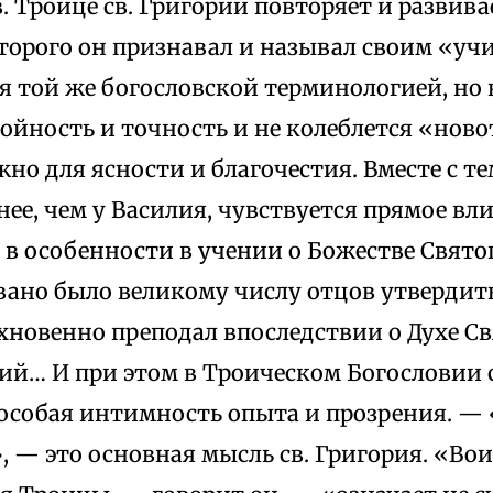
в. Троице св. Григорий повторяет и развив
торого он признавал и называл своим «уч
я той же богословской терминологией, но 
ойность и точность и не колеблется «ново
жно для ясности и благочестия. Вместе с те
нее, чем у Василия, чувствуется прямое вли
в особенности в учении о Божестве Святог
ано было великому числу отцов утвердить
ухновенно преподал впоследствии о Духе С
ий… И при этом в Троическом Богословии 
 особая интимность опыта и прозрения. —
, — это основная мысль св. Григория. «Вои