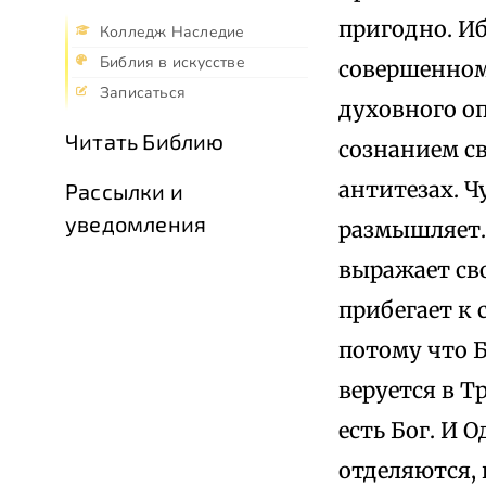
пригодно. Иб
Колледж Наследие
Библия в искусстве
совершенном
Записаться
духовного оп
Читать Библию
сознанием св
антитезах. Ч
Рассылки и
уведомления
размышляет.
выражает св
прибегает к 
потому что Б
веруется в Т
есть Бог. И 
отделяются, и