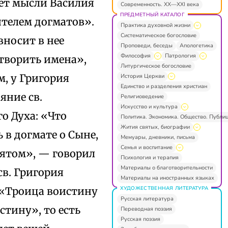
ает мысли Василия
Современность. XX—XXI века
ПРЕДМЕТНЫЙ КАТАЛОГ
ителем догматов».
Практика духовной жизни
Систематическое богословие
вносит в нее
Проповеди, беседы
Апологетика
Философия
Патрология
творить имена»,
Литургическое богословие
м, у Григория
История Церкви
Единство и разделения христиан
яние св.
Религиоведение
Искусство и культура
о Духа: «Что
Политика. Экономика. Общество. Публи
Жития святых, биографии
 в догмате о Сыне,
Мемуары, дневники, письма
Семья и воспитание
вятом», — говорил
Психология и терапия
Материалы о благотворительности
св. Григория
Материалы на иностранных языках
ХУДОЖЕСТВЕННАЯ ЛИТЕРАТУРА
 «Троица воистину
Русская литература
стину», то есть
Переводная поэзия
Русская поэзия