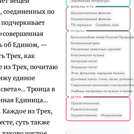
чет вещей
Зарубежная литература
ФИЛЬМЫ И ТВ
, соединенных по
Документальные фильмы
Художественные фильмы
да подчеркивает
ТВ-передачи
Семейное кино
МУЗЫКА
 «совершенная
Богослужебное пение Русской Правосл
Колокольный звон
ь об Едином, —
Песнопения поместных церквей
ь Трех, как
Классическая музыка
Авторская песня
е из Трех, почитаю
Эстрадная песня
Этно, фольклор, народная музыка
вижу единое
Духовные канты, стихи, песни, романсы
Современная вокальная и инструментал
 света»… Троица в
Учебные материалы по музыке и пению
ДЕТЯМ
енная Единица…
Просветительское
Развлекательное
 Каждое из Трех,
Художественное
Музыкальное
есте, суть также
 таково чистое