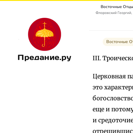
Восточные Отцы
Флоровский Георгий,
Восточные От
Предание.ру
III. Троическ
Церковная па
это характер
богословство
еще и потому
и средоточие
отрешившись