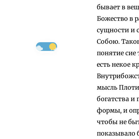
бывает в вещ
Божество в 
сущности и 
Собою. Таков
понятие сие 
есть некое 
Внутрибожст
мысль Плоти
богатства и
формы, и оп
чтобы не быт
показывало 