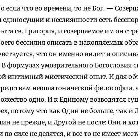
о если что во времени, то не Бог. — Созер
 единосущии и неслиянности есть бесспо
ыта св. Григория, и созерцаемое им он ст
оего бессилия описать в накопляемых обра
увствуется, что он именно видит и описыва
 В формулах умозрительного Богословия с
ой интимный мистический опыт. И для об
средствам неоплатонической философии. «
ожество одно. И к Единому возводятся сущ
рех, потому что как Один не больше, так и
Один не прежде, и Другой не после: Они и х
 по силе не делятся, и все то не имеет мест