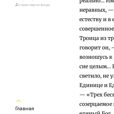
реально… Им
Старая версия фонда
неравных, —
естеству и в
совершенное
Троица из т
говорит он, 
возношусь к 
сие целым… 
светило, не 
Единице и Е
— «Трех бес
созерцаемое п
Главная
единый Бог…