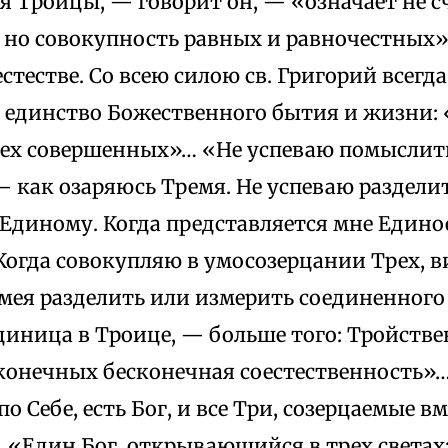
я Троицы, — говорит он, — «означает не с
 но совокупность равных и равночестных»
 естестве. Со всею силою св. Григорий всег
 единство Божественного бытия и жизни:
рех совершенных»… «Не успеваю помыслит
— как озаряюсь Тремя. Не успеваю разделит
Единому. Когда представляется мне Едино
Когда совокупляю в умосозерцании Трех, 
умея разделить или измерить соединенного
диница в Троице, — больше того: Тройств
конечных бесконечная соестественность»…
о Себе, есть Бог, и все Три, созерцаемые вм
 «Един Бог, открывающийся в трех светах: