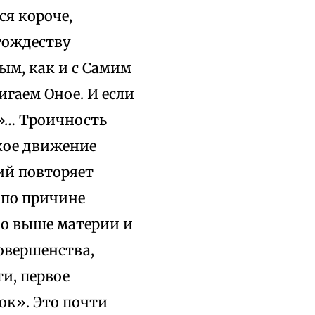
ся короче,
тождеству
ым, как и с Самим
игаем Оное. И если
е»… Троичность
кое движение
ий повторяет
 по причине
но выше материи и
овершенства,
и, первое
ок». Это почти