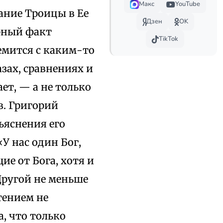
Макс
YouTube
цание Троицы в Ее
Дзен
OK
рный факт
TikTok
ремится с каким-то
зах, сравнениях и
ет, — а не только
в. Григорий
ъяснения его
У нас один Бог,
ие от Бога, хотя и
 Другой не меньше
отением не
а, что только