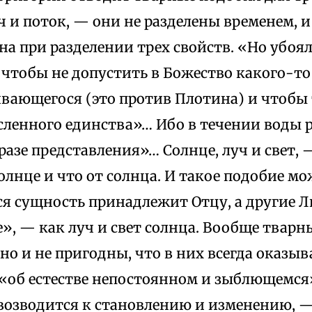
 и поток, — они не разделены временем, 
на при разделении трех свойств. «Но убоя
чтобы не допустить в Божество какого-то
ивающегося (это против Плотина) и чтобы
исленного единства»… Ибо в течении воды
разе представления»… Солнце, луч и свет, —
олнце и что от солнца. И такое подобие м
ся сущность принадлежит Отцу, а другие Л
», — как луч и свет солнца. Вообще тварн
о и не пригодны, что в них всегда оказыв
«об естестве непостоянном и зыблющемся»
возводится к становлению и изменению, —