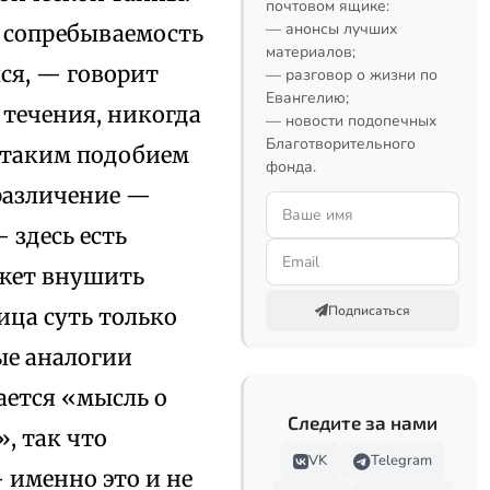
почтовом ящике:
— анонсы лучших
и сопребываемость
материалов;
лся, — говорит
— разговор о жизни по
Евангелию;
 течения, никогда
— новости подопечных
Благотворительного
 таким подобием
фонда.
 различение —
 здесь есть
ожет внушить
Подписаться
ица суть только
ые аналогии
ается «мысль о
Следите за нами
, так что
VK
Telegram
 именно это и не