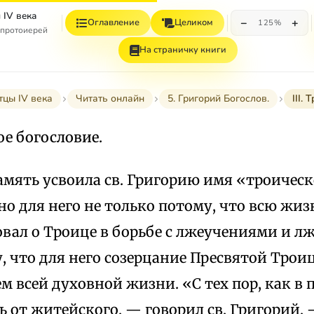
 IV века
−
+
Оглавление
Целиком
125%
 протоиерей
На страничку книги
цы IV века
Читать онлайн
5. Григорий Богослов.
III.
ое богословие.
мять усвоила св. Григорию имя «троическ
но для него не только потому, что всю жиз
вал о Троице в борьбе с лжеучениями и л
, что для него созерцание Пресвятой Тро
м всей духовной жизни. «С тех пор, как в 
 от житейского, — говорил св. Григорий, 