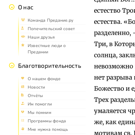
О нас
естество Тро
Команда Предание.ру
естества. «Б
Попечительский совет
разделенно, 
Наши друзья
Три, в Котор
Известные люди о
Предании
солнца, закл
Благотворительность
невозможно п
нет разрыва
О нашем фонде
Новости
Божество и е
Отчёты
Трех раздель
Им помогли
умаляется чр
Мы помним
же, как един
Программы фонда
Мне нужна помощь
мотивам св.