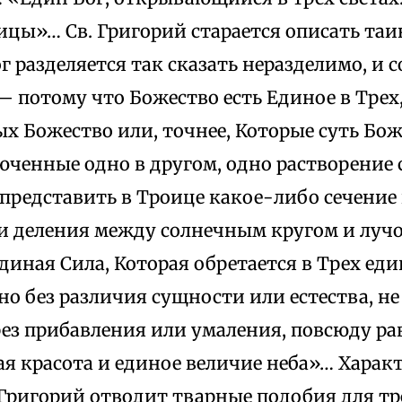
ицы»… Св. Григорий старается описать таи
ог разделяется так сказать неразделимо, и 
— потому что Божество есть Единое в Трех,
ых Божество или, точнее, Которые суть Бо
юченные одно в другом, одно pacтворение 
редставить в Троице какое-либо сечение 
 и деления между солнечным кругом и луч
диная Сила, Которая обретается в Трех ед
но без различия сущности или естества, не 
ез прибавления или умаления, повсюду ра
ая красота и единое величие неба»… Харак
 Григорий отводит тварные подобия для т