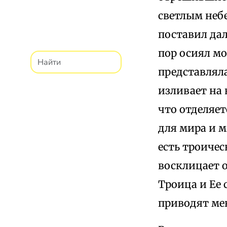
светлым неб
поставил дал
пор осиял мо
представляла
изливает на 
что отделяет
для мира и м
есть троиче
восклицает о
Троица и Ее 
приводят ме