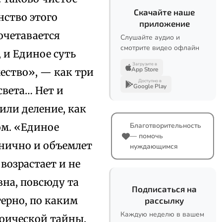
Скачайте наше
нство этого
приложение
сочетавается
Слушайте аудио и
смотрите видео офлайн
 и Единое суть
Загрузите в
App Store
жество», — как три
Доступно в
Google Play
света… Нет и
или деление, как
ом. «Единое
Благотворительность
— помочь
инично и объемлет
нуждающимся
возрастает и не
вна, повсюду та
Подписаться на
терно, по каким
рассылку
Каждую неделю в вашем
роической тайны.