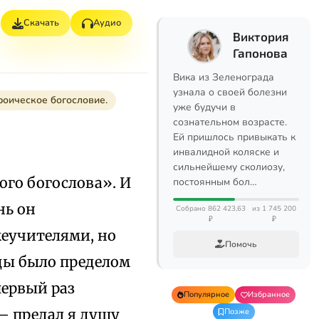
Скачать
Аудио
Виктория
Гапонова
Вика из Зеленограда
узнала о своей болезни
 Троическое богословие.
уже будучи в
сознательном возрасте.
Ей пришлось привыкать к
инвалидной коляске и
сильнейшему сколиозу,
ого богослова». И
постоянным бол…
нь он
Собрано 862 423,63
из 1 745 200
₽
₽
жеучителями, но
Помочь
ицы было пределом
первый раз
Популярное
Избранное
— предал я душу
Позже