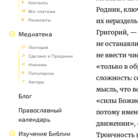
Контакты
Родник, ключ
Все платежи
их нераздель
Реквизиты
Григорий, — 
Медиатека
не останавл
Лекторий
не ввести ч
Сделано в Предании
Новинки
«только в об
Популярное
сложность: с
Авторы
мысль, что в
Блог
«силы Божие
Православный
потому именн
календарь
движении», 
Изучение Библии
Троичность 