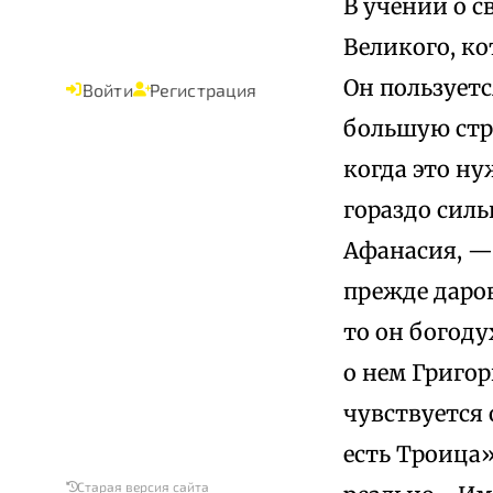
В учении о с
Великого, ко
Он пользуетс
Войти
Регистрация
большую стр
когда это ну
гораздо силь
Афанасия, — 
прежде даров
то он богод
о нем Григор
чувствуется
есть Троица»
Старая версия сайта