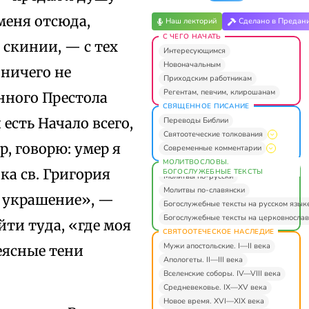
меня отсюда,
Наш лекторий
Сделано в Предан
С ЧЕГО НАЧАТЬ
 скинии, — с тех
Интересующимся
Новоначальным
 ничего не
Приходским работникам
Регентам, певчим, клирошанам
нного Престола
СВЯЩЕННОЕ ПИСАНИЕ
есть Начало всего,
Переводы Библии
Святоотеческие толкования
р, говорю: умер я
Современные комментарии
МОЛИТВОСЛОВЫ.
ка св. Григория
БОГОСЛУЖЕБНЫЕ ТЕКСТЫ
Молитвы по-русски
Молитвы по-славянски
и украшение», —
Богослужебные тексты на русском язык
Богослужебные тексты на церковнослав
ти туда, «где моя
СВЯТООТЕЧЕСКОЕ НАСЛЕДИЕ
Мужи апостольские. I—II века
еясные тени
Апологеты. II—III века
Вселенские соборы. IV—VIII века
Средневековье. IX—XV века
Новое время. XVI—XIX века