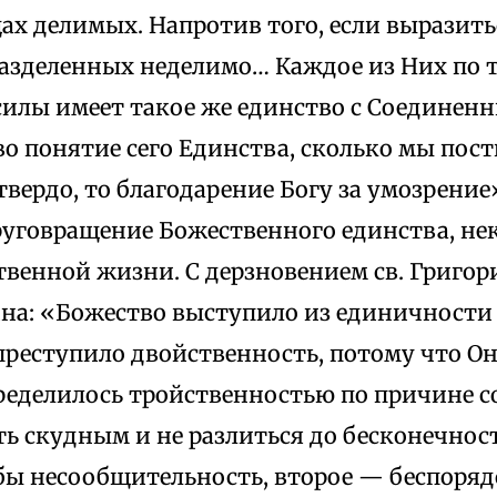
ах делимых. Напротив того, если выразить
разделенных неделимо… Каждое из Них по 
силы имеет такое же единство с Соединенн
о понятие сего Единства, сколько мы пост
твердо, то благодарение Богу за умозрени
круговращение Божественного единства, не
венной жизни. С дерзновением св. Григор
на: «Божество выступило из единичности
 преступило двойственность, потому что О
ределилось тройственностью по причине с
ь скудным и не разлиться до бесконечност
бы несообщительность, второе — беспоряд