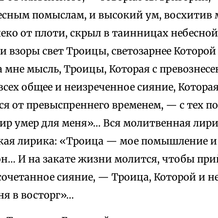
есным помыслам, и высокий ум, восхитив 
еко от плоти, скрыл в таинницах небесной
и взоры свет Троицы, светозарнее Которой
 мне мысль, Троицы, Которая с превознесе
всех общее и неизреченное сияние, Которая 
ся от превыспреннего временем, — с тех по
ир умер для меня»… Вся молитвенная лири
ская лирика: «Троица — мое помышление 
н… И на закате жизни молится, чтобы прий
сочетанное сияние, — Троица, Которой и н
ня в восторг»…