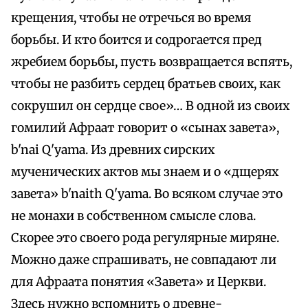
крещения, чтобы не отречься во время
борьбы. И кто боится и содрогается пред
жребием борьбы, пусть возвращается вспять,
чтобы не разбить сердец братьев своих, как
сокрушил он сердце свое»… В одной из своих
гомилий Афраат говорит о «сынах завета»,
b'nai Q'yama. Из древних сирских
мученических актов мы знаем и о «дщерях
завета» b'naith Q'yama. Во всяком случае это
не монахи в собственном смысле слова.
Скорее это своего рода регулярные миряне.
Можно даже спрашивать, не совпадают ли
для Афраата понятия «Завета» и Церкви.
Здесь нужно вспомнить о древне-