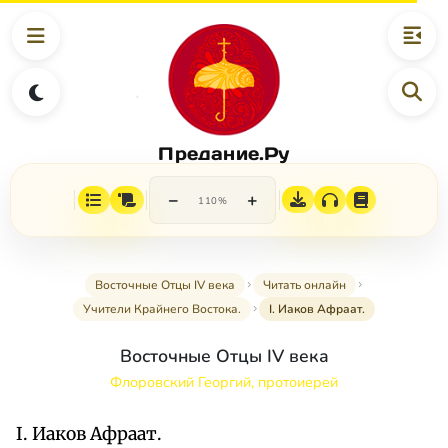
Предание.Ру
−
+
110%
Восточные Отцы IV века
Читать онлайн
Учители Крайнего Востока.
I. Иаков Афраат.
Восточные Отцы IV века
Флоровский Георгий, протоиерей
I. Иаков Афраат.