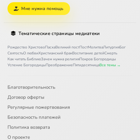
Мне нужна помощь
Тематические страницы медиатеки
Рождество Христово
Пасха
Великий пост
Пост
Молитва
Литургия
Бог
Святость
О любви
Христианский брак
Воспитание детей
Смерть
Как читать Библию
Зачем нужна религия
Покров Богородицы
Успение Богородицы
Преображение
Пятидесятница
Все темы →
Благотворительность
Договор оферты
Регулярные пожертвования
Безопасность платежей
Политика возврата
О проекте