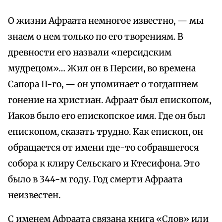
О жизни Афраата немногое известно, — мы
знаем о нем только по его творениям. В
древности его назвали «персидским
мудрецом»… Жил он в Персии, во времена
Сапора II-го, — он упоминает о тогдашнем
гонение на христиан. Афраат был епископом,
Иаков было его епископское имя. Где он был
епископом, сказать трудно. Как епископ, он
обращается от имени где-то собравшегося
собора к клиру Сельскаго и Ктесифона. Это
было в 344-м году. Год смерти Афраата
неизвестен.
С именем Афраата связана книга «Слов» или