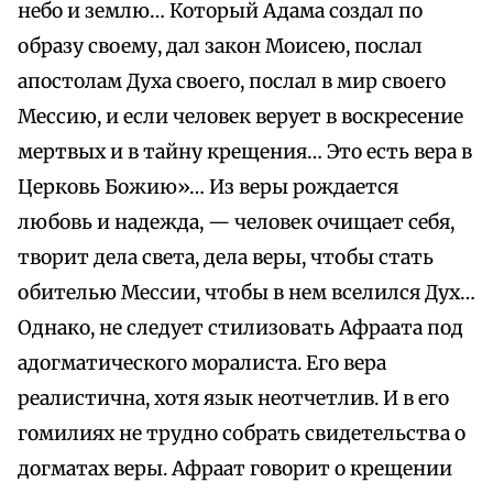
небо и землю… Который Адама создал по
образу своему, дал закон Моисею, послал
апостолам Духа своего, послал в мир своего
Мессию, и если человек верует в воскресение
мертвых и в тайну крещения… Это есть вера в
Церковь Божию»… Из веры рождается
любовь и надежда, — человек очищает себя,
творит дела света, дела веры, чтобы стать
обителью Мессии, чтобы в нем вселился Дух…
Однако, не следует стилизовать Афраата под
адогматического моралиста. Его вера
реалистична, хотя язык неотчетлив. И в его
гомилиях не трудно собрать свидетельства о
догматах веры. Афраат говорит о крещении