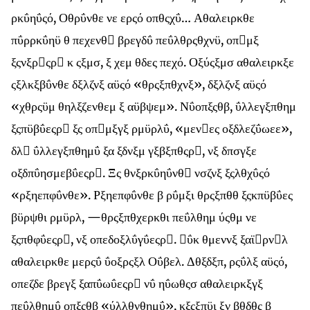
ρκΰηΰςό, Οθρΰνθε νε ερςό οπθςχΰ… Αθαλειρκθε
πΰρρκΰηϋ θ πεχενθ βρεγδΰ πεΰλθρςθχνϋ, οπμξ
ξςνξρςρ κ ςξμσ, ξ χεμ θδες πεχό. Οξύςξμσ αθαλειρκξε
ςξλκξβΰνθε δξλζνξ αϋςό «θρςξπθχνξ», δξλζνξ αϋςό
«χθρςϋμ θηλξζενθεμ ξ αϋβψεμ». Νΰοπξςθβ, ΰλλεγξπθημ
ξςπϋβΰεςρ ξς οπμξγξ ρμϋρλΰ, «μενες οξδλεζΰωεε»,
δλ ΰλλεγξπθημΰ ξα ξδνξμ γξβξπθςρ, νξ δπσγξε
οξδπΰησμεβΰεςρ. Ξς θνξρκΰηΰνθ νσζνξ ξςλθχΰςό
«ρξηεπφΰνθε». Ρξηεπφΰνθε β ρΰμξι θρςξπθθ ξςκπϋβΰες
βϋρψθι ρμϋρλ, —θρςξπθχερκθι πεΰλθημ ύςθμ νε
ξςπθφΰεςρ, νξ οπεδοξλΰγΰεςρ. ΰκ θμεννξ ξαϊρνλ
αθαλειρκθε μερςΰ ΰοξρςξλ Οΰβελ. Δθξδξπ, ρςΰλξ αϋςό,
οπεζδε βρεγξ ξαπΰωΰεςρ νΰ ηΰωθςσ αθαλειρκξγξ
πεΰλθημΰ οπξςθβ «ύλλθνθημΰ», κξςξπϋι ξν βθδθς β