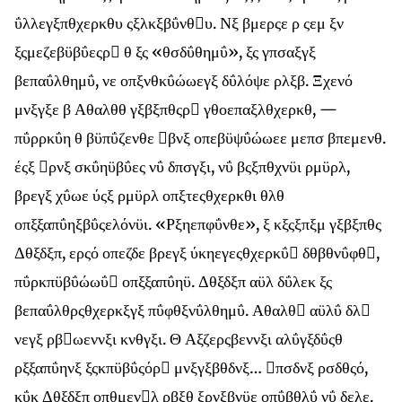
ΰλλεγξπθχερκθυ ςξλκξβΰνθυ. Νξ βμερςε ρ ςεμ ξν
ξςμεζεβϋβΰεςρ θ ξς «θσδΰθημΰ», ξς γπσαξγξ
βεπαΰλθημΰ, νε οπξνθκΰώωεγξ δΰλόψε ρλξβ. Ξχενό
μνξγξε β Αθαλθθ γξβξπθςρ γθοεπαξλθχερκθ, —
πΰρρκΰη θ βϋπΰζενθε βνξ οπεβϋψΰώωεε μεπσ βπεμενθ.
έςξ ρνξ σκΰηϋβΰες νΰ δπσγξι, νΰ βςξπθχνϋι ρμϋρλ,
βρεγξ χΰωε ύςξ ρμϋρλ οπξτεςθχερκθι θλθ
οπξξαπΰηξβΰςελόνϋι. «Ρξηεπφΰνθε», ξ κξςξπξμ γξβξπθς
Δθξδξπ, ερςό οπεζδε βρεγξ ύκηεγεςθχερκΰ δθβθνΰφθ,
πΰρκπϋβΰώωΰ οπξξαπΰηϋ. Δθξδξπ αϋλ δΰλεκ ξς
βεπαΰλθρςθχερκξγξ πΰφθξνΰλθημΰ. Αθαλθ αϋλΰ δλ
νεγξ ρβωεννξι κνθγξι. Θ Αξζερςβεννξι αλΰγξδΰςθ
ρξξαπΰηνξ ξςκπϋβΰςόρ μνξγξβθδνξ… πσδνξ ρσδθςό,
κΰκ Δθξδξπ οπθμενλ ρβξθ ξρνξβνϋε οπΰβθλΰ νΰ δελε.