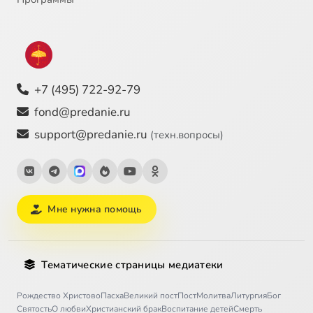
+7 (495) 722-92-79
fond@predanie.ru
support@predanie.ru
(техн.вопросы)
Мне нужна помощь
Тематические страницы медиатеки
Рождество Христово
Пасха
Великий пост
Пост
Молитва
Литургия
Бог
Святость
О любви
Христианский брак
Воспитание детей
Смерть