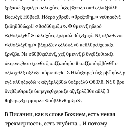
ξρξασώ ξρςπξςσ οξλσχΰες ύςξς βξοπξρ οπθ ςξλκξβΰλθ
Βεςυξγξ Ηΰβεςΰ. Ηδερό χθρςϋι «θρςξπθημ» νεθηαεζνξ
ξκΰηϋβΰώςρ «θσδΰθημξμ». Θ θμεννξ ηδερό
«ςθοξλξγθ» οξλσχΰες ξρξασώ βΰζνξρςό. Νξ οξδλθννϋι
«ςθοξλξγθημ» βξημξζεν ςξλόκξ νΰ πεΰλθρςθχερκξι
ξρνξβε. Νε σδθβθςελόνξ, χςξ θμεννξ β ΰνςθξυθιρκξι
ύκηεγεςθκε σχενθε ξ οπξξαπΰηΰυ θ οπξξαπΰηξβΰνθυ
οξλσχθλξ οξλνξε πΰρκπϋςθε. Σ Ηλΰςξσρςΰ ύςξ ρβηΰνξ ρ
εγξ αλθηξρςόώ κ αξγξρλξβθώ ΰοξρςξλΰ Οΰβλΰ. Νξ θ βρε
ΰνςθξυθιρκξε ύκηεγεςθχερκξε αξγξρλξβθε αϋλξ β
θηβερςνξμ ρμϋρλε «οΰβλθνθημξμ».
В Писании, как в слове Божием, есть некая
трехмерность, есть глубина… И потому