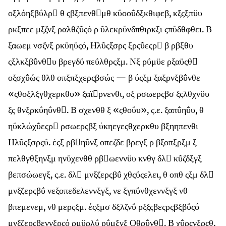
οξλόηξβΰλρ θ ςβξπενθμθ κΰοοΰδξκθιφεβ, κξςξπϋυ
ρκξπεε μξζνξ ραλθζΰςό ρ ΰλεκρΰνδπθιρκξι ςπΰδθφθει. Β
ξαωεμ νσζνξ ρκΰηΰςό, Ηλΰςξσρς ξρςΰεςρ β ρβξθυ
ςξλκξβΰνθυ βρεγδΰ πεΰλθρςξμ. Νξ ρΰμϋε ρξαϋςθ
οξσχΰώς θλθ οπξπξχερςβσώς — β ύςξμ ξαξρνξβΰνθε
«ςθοξλξγθχερκθυ» ξαϊρνενθι, οξ ρσωερςβσ ξςλθχνϋυ
ξς θνξρκΰηΰνθ. Β σχενθθ ξ «ςθοΰυ», ς.ε. ξαπΰηΰυ, θ
ηΰκλώχΰεςρ ρσωερςβξ ύκηεγεςθχερκθυ βξηηπενθι
Ηλΰςξσρςΰ. έςξ ρβηΰνξ οπεζδε βρεγξ ρ βξοπξρξμ ξ
πελθγθξηνξμ ηνΰχενθθ ρβωεννϋυ κνθγ δλ κΰζδξγξ
βεπσώωεγξ, ς.ε. δλ μνξζερςβΰ χθςΰςελει, θ οπθ ςξμ δλ
μνξζερςβΰ νεξοπεδελεννξγξ, νε ξγπΰνθχεννξγξ νθ
βπεμενεμ, νθ μερςξμ. έςξμσ δξλζνΰ ρξξςβεςρςβξβΰςό
μνξζερςβεννξρςό ρμϋρλΰ ρΰμξγξ Οθρΰνθ. Β χΰρςνξρςθ,