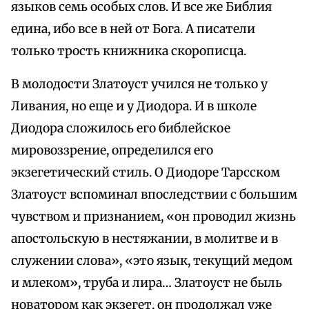
языков семь особых слов. И все же Библия
едина, ибо все в ней от Бога. А писатели
только трость книжника скорописца.
В молодости Златоуст учился не только у
Ливания, но еще и у Диодора. И в школе
Диодора сложилось его библейское
мировоззрение, определился его
экзегетический стиль. О Диодоре Тарсском
Златоуст вспоминал впоследствии с большим
чувством и признанием, «он проводил жизнь
апостольскую в нестяжании, в молитве и в
служении слова», «это язык, текущий медом
и млеком», труба и лира… Златоуст не быль
новатором как экзегет, он продолжал уже