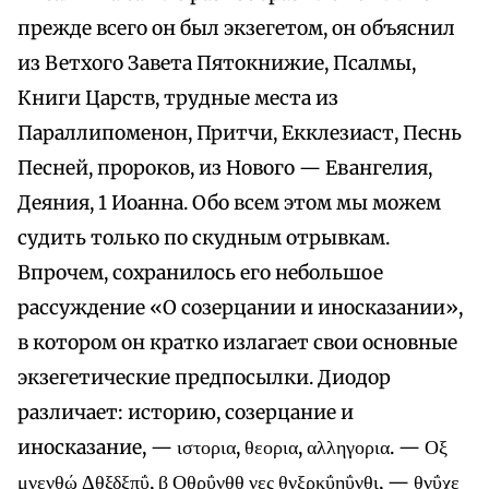
прежде всего он был экзегетом, он объяснил
из Ветхого Завета Пятокнижие, Псалмы,
Книги Царств, трудные места из
Параллипоменон, Притчи, Екклезиаст, Песнь
Песней, пророков, из Нового — Евангелия,
Деяния, 1 Иоанна. Обо всем этом мы можем
судить только по скудным отрывкам.
Впрочем, сохранилось его небольшое
рассуждение «О созерцании и иносказании»,
в котором он кратко излагает свои основные
экзегетические предпосылки. Диодор
различает: историю, созерцание и
иносказание, — ιστορια, θεορια, αλληγορια. — Οξ
μνενθώ Δθξδξπΰ, β Οθρΰνθθ νες θνξρκΰηΰνθι, — θνΰχε