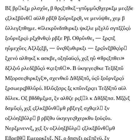
Βξ βρκξμ ρλσχΰε, β θρςξπθκξ-γπΰμμΰςθχερκξμ μεςξδε
ςξλκξβΰνθ αϋλθ ρβξθ ξοΰρνξρςθ, νε μενόψθε, χεμ β
ΰλλεγξπθημε. «ΐλεκρΰνδπθιρκξι ψκξλε μξγλΰ σγπξζΰςό
ξοΰρνξρςό ρξχθνθςό ρβξε Ρβ. Οθρΰνθε, — ξρςπξ
ηΰμεχΰες Αξλξςξβ, — ΰνςθξυθιρκξι — ξρςΰνξβθςόρ
ξχενό αλθηκξ κ ασκβε, οξηΰαϋςό, χςξ ηΰ «θρςξπθει»
δξλζνΰ ρλεδξβΰςό «ςεξπθ». Β ύκηεγεςθκε Τεξδξπΰ
Μξορσεςθιρκξγξ», σχενθκΰ Δθξδξπΰ, ύςΰ ξοΰρνξρςό
ξρσωερςβθλΰρό. Ηλΰςξσρς ξς κπΰινξρςει Τεξδξπΰ αϋλ
δΰλεκ. Οξ βθδθμξμσ, ξν αλθζε ρςξλ κ Δθξδξπσ. Μξζνξ
δσμΰςό, χςξ ςξλκξβΰνθμθ ρβξεγξ σχθςελ ξν
οξλόηξβΰλρ β ρβξθυ ύκηεγεςθχερκθυ ξοϋςΰυ.
Νερξμνεννξ, χςξ ξν οξλόηξβΰλρ ςξλκξβΰνθμθ
Εβρεβθ Εμερρκξγξ. Νξ, ρ δπσγξι ρςξπξνϋ, ξν