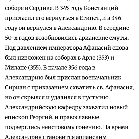
соборе в Сердике. В 345 году Констанций
пригласил его вернуться в Египет, и в 346
году он вернулся в Александрию. В середине
50-х годов возобновились арианские смуты.
Под давлением императора Афанасий снова
был низложен на соборах в Арле (353) и
Милане (355). В начале 356 года в
Александрию был прислан военачальник
Сириан с приказанием схватить св. Афанасия,
но он скрылся и удалился в пустыню.
Александрийскую кафедру захватил новый
епископ Георгий, и православные
подверглись неистовому гонению. На время
Александрия становится арианским