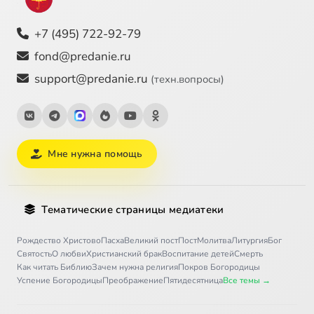
+7 (495) 722-92-79
fond@predanie.ru
support@predanie.ru
(техн.вопросы)
Мне нужна помощь
Тематические страницы медиатеки
Рождество Христово
Пасха
Великий пост
Пост
Молитва
Литургия
Бог
Святость
О любви
Христианский брак
Воспитание детей
Смерть
Как читать Библию
Зачем нужна религия
Покров Богородицы
Успение Богородицы
Преображение
Пятидесятница
Все темы →