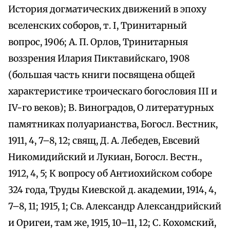
История догматических движений в эпоху
вселенских соборов, т. I, Тринитарный
вопрос, 1906; А. П. Орлов, Тринитарныя
воззрения Илария Пиктавийскаго, 1908
(большая часть книги посвящена общей
характеристике троическаго богословия III и
IV-гo веков); В. Виноградов, О литературных
памятниках полуарианства, Богосл. Вестник,
1911, 4, 7–8, 12; свящ, Д. А. Лебедев, Евсевий
Никомидийский и Лукиан, Богосл. Вестн.,
1912, 4, 5; К вопросу об Антиохийском соборе
324 года, Труды Киевской д. академии, 1914, 4,
7–8, 11; 1915, 1; Св. Александр Александрийский
и Оригеи, там же, 1915, 10–11, 12; С. Кохомский,