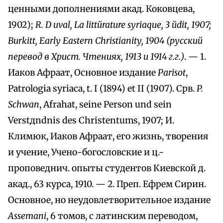
ценными дополнениями акад. Коковцева,
1902);
R. D uval, La littйrature syriaque, 3 йdit, 1907;
Burkitt, Early Eastern Christianity, 1904 (русский
перевод в Христ. Чтениях, 1913 и 1914 г.г.)
. — 1.
Иаков Афраат, Основное издание
Parisot
,
Patrologia syriaca, t. I (1894) et II (1907). Срв.
P.
Schwan
, Afrahat, seine Person und sein
Verstдndnis des Christentums, 1907; И.
Климюк, Иаков Афраат, его жизнь, творения
и учение, Учено-богословские и ц.-
проповеднич. опыты студентов Киевской д.
акад., 63 курса, 1910. — 2. Преп. Ефрем Сирин.
Основное, но неудовлетворительное издание
Assemani
, 6 томов, с латинским переводом,