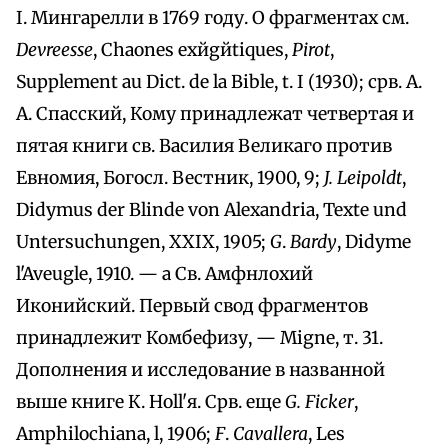
I. Мингарелли в 1769 году. О фрагментах см.
Devreesse
, Chaоnes exйgйtiques,
Pirot
,
Supplement au Dict. de la Bible, t. I (1930); срв. A.
A. Cпасский, Кому принадлежат четвертая и
пятая книги св. Василия Великаго против
Евномия, Богосл. Вестник, 1900, 9;
J. Leipoldt
,
Didymus der Blinde von Alexandria, Texte und
Untersuchungen, XXIX, 1905;
G
.
Bardy
, Didyme
l'Aveugle, 1910. — a Св. Амфнлохий
Иконийский. Первый свод фрагментов
принадлежит Комбефизу, — Migne, т. 31.
Дополнения и исследование в названной
выше книге К. Ноll'я. Срв. еще
G. Ficker
,
Amphilochiana, l, 1906;
F
.
Cavallera
, Les