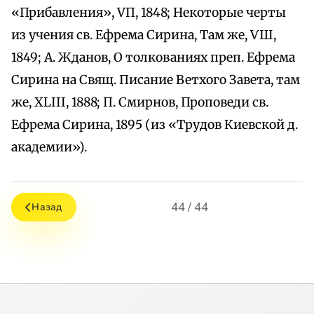
«Прибавления», VП, 1848; Некоторые черты
из учения св. Ефрема Сирина, Там же, ѴШ,
1849; А. Жданов, О толкованиях преп. Ефрема
Сирина на Свящ. Писание Ветхого Завета, там
же, XLIII, 1888; П. Смирнов, Проповеди св.
Ефрема Сирина, 1895 (из «Трудов Киевской д.
академии»).
44 / 44
Назад