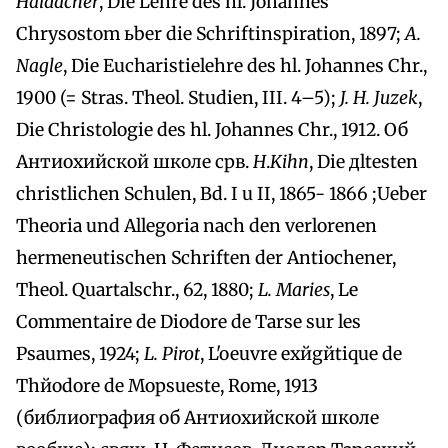
Haidacher
, Die Lehre des hl. Johannes
Chrysostom ьber die Schriftinspiration, 1897;
A.
Nagle
, Die Eucharistielehre des hl. Johannes Chr.,
1900 (= Stras. Theol. Studien, III. 4–5);
J. H. Juzek
,
Die Christologie des hl. Johannes Chr., 1912. Об
Антиохийской школе срв.
H
.
Kihn
, Die дltesten
christlichen Schulen, Bd. I u II, 1865- 1866 ;Ueber
Theoria und Allegoria nach den verlorenen
hermeneutischen Schriften der Antiochener,
Theol. Quartalschr., 62, 1880;
L. Maries
, Le
Commentaire de Diodore de Tarse sur les
Psaumes, 1924;
L. Pirot
, L'oeuvre exйgйtique de
Thйodore de Mopsueste, Rome, 1913
(библиография об Антиохийской школе