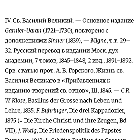
IV. Св. Василий Великий. — Основное издание
Garnier-Uaran
(1721–1730), повторено с
дополкениями
Sinner
(1839), —
Міgпе
, т.т. 29–
32. Русский перевод в издании Моск. дух
академии, 7 томов, 1845–1848; 2 изд., 1891–1892.
Срв. статью прот. А. В. Горского, Жизнь св.
Василия Великаго в «Прибавлениях к
изданию творений св. отцов», Ш, 1845. —
С
.
R.
W. Klose
, Basilius der Grosse nach Leben und
Lehre, 1835;
F. Bцhringer
, Die drei Kappadozier,
1875 (= Die Kirche Christi und ihre Zeugen, Bd
VII); /.
Wьtig
, Die Friedenspolitik des Papstes