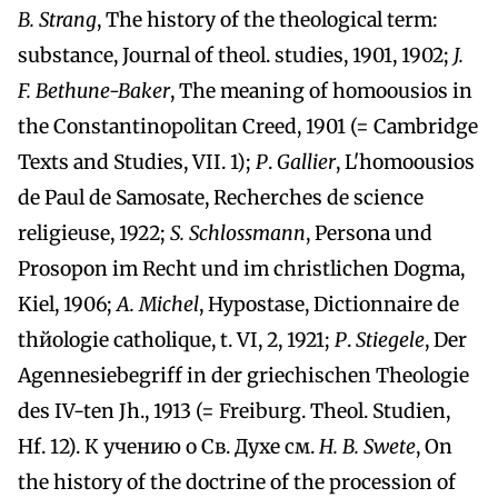
B. Strang
, The history of the theological term:
substance, Journal of theol. studies, 1901, 1902;
J.
F. Bethune-Baker
, The meaning of homoousios in
the Constantinopolitan Creed, 1901 (= Cambridge
Texts and Studies, VII. 1);
P
.
Gallier
, L'homoousios
de Paul de Samosate, Recherches de science
religieuse, 1922;
S. Schlossmann
, Persona und
Prosopon im Recht und im christlichen Dogma,
Kiel, 1906;
A. Michel
, Hypostase, Dictionnaire de
thйologie catholique, t. VI, 2, 1921;
P
.
Stiegele
, Der
Agennesiebegriff in der griechischen Theologie
des IV-ten Jh., 1913 (= Freiburg. Theol. Studien,
Hf. 12). К учению o Св. Духе см.
H. B. Swete
, On
the history of the doctrine of the procession of