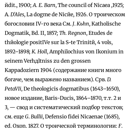
йdit., 1900;
A. E. Barn
, The council of Nicaea ,1925;
A.
D'Ales
, La dogme de Nicйe, 1926. O троическом
богословии IV-го века См.
J
.
Kьhn
, Katholische
Dogmatik, Bd. II, 1857;
Th. Regnon
, Etudes de
thйologie positIVe sur la S-te Trinitй, 4 vols,
1892–1898;
K. Holl
, Amphilochius von Ikonium in
seinem Verhдltniss zu den grossen
Kappadoziern 1904 (содержание книги много
богаче, чем выражено названием). Срв.
D.
PetaVIi
, De theologicis dogmatibus (1643–1650),
новое издание, Baris-Ducis, 1864–1870, т.т. 2 и
3, — свод и систематический подбор текстов;
см. еще
G
.
Bullii
, Defensio fidei Nicaenae (1685),
ed. Oxon. 1827. O троической терминологии:
F
.