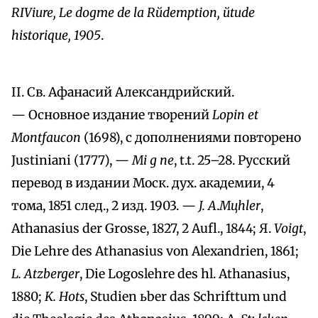
RIViиre, Le dogme de la Rйdemption, йtude
historique, 1905
.
II. Св. Афанасий Александрийский.
— Основное издание творений
Lopin et
Montfaucon
(1698), с дополнениями повторено
Justiniani (1777), —
Мі
g
пе
, t.t. 25–28. Русский
перевод в издании Моск. дух. академии, 4
тома, 1851 след., 2 изд. 1903. —
J. A
.
Mцhler
,
Athanasius der Grosse, 1827, 2 Aufl., 1844; Я.
Voigt
,
Die Lehre des Athanasius von Alexandrien, 1861;
L. Atzberger
, Die Logoslehre des hl. Athanasius,
1880;
K. Hots
, Studien ьber das Schrifttum und