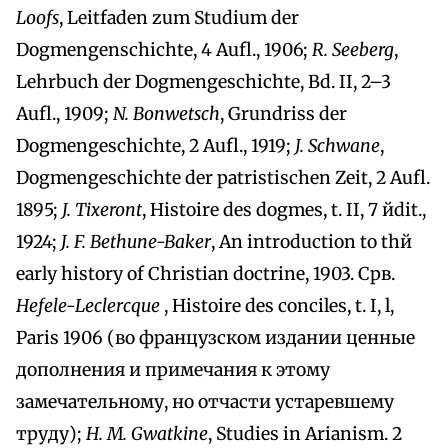
Loofs
, Leitfaden zum Studium der
Dogmengenschichte, 4 Aufl., 1906;
R. Seeberg
,
Lehrbuch der Dogmengeschichte, Bd. II, 2–3
Aufl., 1909;
N. Bonwetsch
, Grundriss der
Dogmengeschichte, 2 Aufl., 1919;
J. Schwane
,
Dogmengeschichte der patristischen Zeit, 2 Aufl.
1895;
J. Tixeront
, Histoire des dogmes, t. II, 7 йdit.,
1924;
J. F. Bethune-Baker
, An introduction to thй
early history of Christian doctrine, 1903. Срв.
Hefele-Leclercque
, Histoire des conciles, t. I, l,
Paris 1906 (во французском издании ценные
дополнения и примечания к этому
замечательному, но отчасти устаревшему
труду);
H. M. Gwatkine
, Studies in Arianism. 2