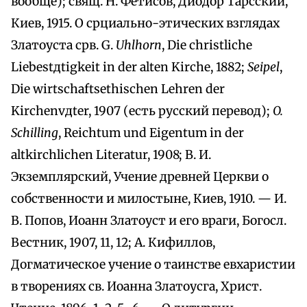
вообще); свящ. Н. Фетисов, Диодор Тарсский,
Киев, 1915. О срциально-этических взглядах
Златоуста срв. G.
Uhlhorn
, Die christliche
Liebestдtigkeit in der alten Kirche, 1882;
Seipel
,
Die wirtschaftsethischen Lehren der
Kirchenvдter, 1907 (есть русский перевод);
O.
Schilling
, Reichtum und Eigentum in der
altkirchlichen Literatur, 1908; B. И.
Экземплярский, Учение древней Церкви о
собственности и милостыне, Киев, 1910. — И.
В. Попов, Иоанн Златоуст и его враги, Богосл.
Вестник, 1907, 11, 12; А. Кифиллов,
Догматическое учение о таинстве евхаристии
в творениях св. Иоанна Златоусга, Христ.