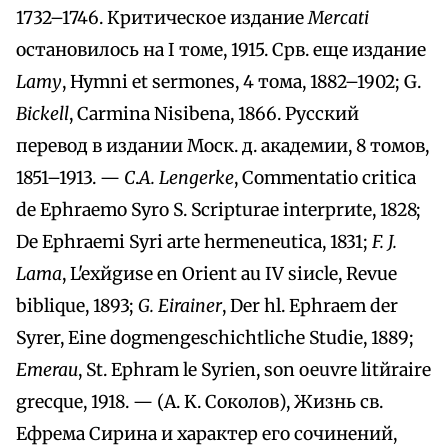
1732–1746. Критическое издание
Mercati
остановилось на I томе, 1915. Срв. еще издание
Lamy
, Hymni et sermones, 4 тома, 1882–1902; G.
Bickell
, Carmina Nisibena, 1866. Русский
перевод в издании Моск. д. академии, 8 томов,
1851–1913. —
С
.
A. Lengerke
, Commentatio critica
de Ephraemo Syro S. Scripturae interprиte, 1828;
De Ephraemi Syri arte hermeneutica, 1831;
F. J.
Lama
, L'exйgиse en Orient au IV siиcle, Revue
biblique, 1893;
G. Eirainer
, Der hl. Ephraem der
Syrer, Eine dogmengeschichtliche Studie, 1889;
Emerau
, St. Ephram le Syrien, son oeuvre litйraire
grecque, 1918. — (A. K. Соколов), Жизнь св.
Ефрема Сирина и характер его сочинений,