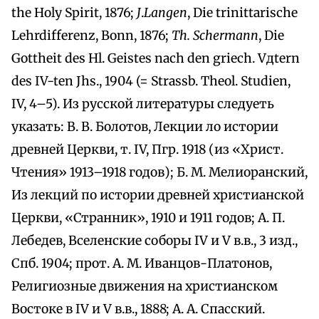
the Holy Spirit, 1876;
J
.
Langen
, Die trinittarische
Lehrdifferenz, Bonn, 1876;
Th. Schermann
, Die
Gottheit des Hl. Geistes nach den griech. Vдtern
des IV-ten Jhs., 1904 (= Strassb. Theol. Studien,
IV, 4–5). Из русской литературы следуеть
указать: B. B. Болотов, Лекции ло истории
древней Церкви, т. IV, Пгр. 1918 (из «Христ.
Чтения» 1913–1918 годов); Б. М. Мелиоранский,
Из лекций по истории древней христианской
Церкви, «Странник», 1910 и 1911 годов; А. П.
Лебедев, Вселенские соборы IV и V в.в., 3 изд.,
Спб. 1904; прот. А. М. Иванцов-Платонов,
Религиозные движения на христианском
Востоке в IV и V в.в., 1888; А. А. Спасский.