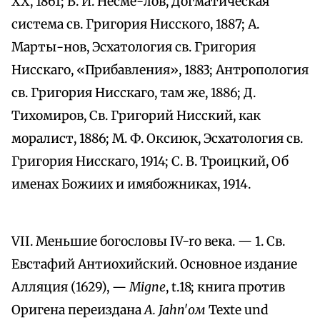
XX, 1861; В. И. Несме-лов, Догматическая
система св. Григория Нисского, 1887; А.
Марты-нов, Эсхатология св. Григория
Нисскаго, «Прибавления», 1883; Антропология
св. Григория Нисскаго, там же, 1886; Д.
Тихомиров, Св. Григорий Нисский, как
моралист, 1886; М. Ф. Оксиюк, Эсхатология св.
Григория Нисскаго, 1914; С. В. Троицкий, Об
именах Божиих и имябожниках, 1914.
VII. Меньшие богословы ІV-ro века. — 1. Св.
Евстафий Антиохийский. Основное издание
Алляция (1629), —
Migne
, t.18; книга против
Оригена переиздана
А. Jahn'ом
Texte und