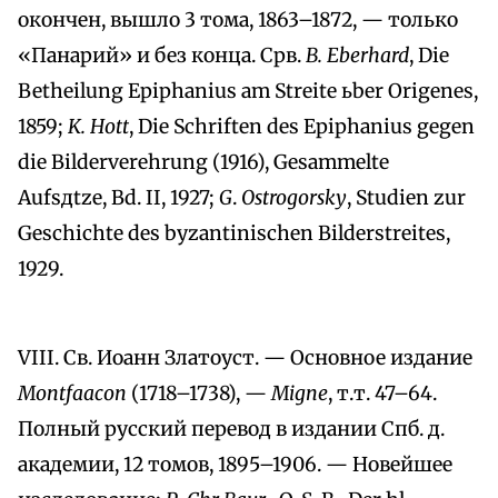
окончен, вышло 3 тома, 1863–1872, — только
«Панарий» и без конца. Срв.
B. Eberhard
, Die
Betheilung Epiphanius am Streite ьber Origenes,
1859;
K. Hott
, Die Schriften des Epiphanius gegen
die Bilderverehrung (1916), Gesammelte
Aufsдtze, Bd. II, 1927;
G
.
Ostrogorsky
, Studien zur
Geschichte des byzantinischen Bilderstreites,
1929.
VIII. Св. Иоанн Златоуст. — Основное издание
Montfaacon
(1718–1738), —
Migne
, т.т. 47–64.
Полный русский перевод в издании Спб. д.
академии, 12 томов, 1895–1906. — Новейшее