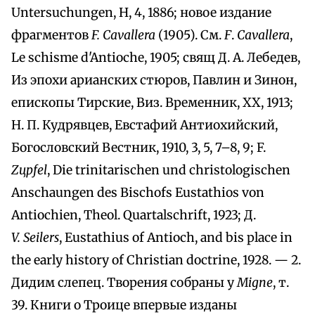
Untersuchungen, H, 4, 1886; новое издание
фрагментов
F. Cavallera
(1905). См.
F
.
Cavallera
,
Le schisme d'Antioche, 1905; свящ Д. A. Лебедев,
Из эпохи арианских стюров, Павлин и Зинон,
епископы Тирские, Виз. Временник, XX, 1913;
Н. П. Кудрявцев, Евстафий Антиохийский,
Богословский Вестник, 1910, 3, 5, 7–8, 9; F.
Zцpfel
, Die trinitarischen und christologischen
Anschaungen des Bischofs Eustathios von
Antiochien, Theol. Quartalschrift, 1923; Д.
V. Seilers
, Eustathius of Antioch, and bis place in
the early history of Christian doctrine, 1928. — 2.
Дидим слепец. Творения собраны y
Migne
, т.
39. Книги о Троице впервые изданы