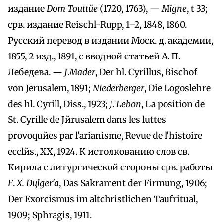
издание
Dom Touttйe
(1720, 1763), —
Мigпе
, t 33;
срв. издание Reischl-Rupp, 1–2, 1848, 1860.
Русский перевод в издании Моск. д. академии,
1855, 2 изд., 1891, с вводной статьей А. П.
Лебедева. —
J
.
Mader
, Der hl. Cyrillus, Bischof
von Jerusalem, 1891;
Niederberger
, Die Logoslehre
des hl. Cyrill, Diss., 1923;
J
.
Lebon
, La position de
St. Cyrille de Jйrusalem dans les luttes
provoquйes par l'arianisme, Revue de l'histoire
ecclйs., XX, 1924. К истолкованию слов св.
Кирила с литургической стороны срв. работы
F
.
X. Dцlger'a
, Das Sakrament der Firmung, 1906;
Der Exorcismus im altchristlichen Taufritual,
1909; Sphragis, 1911.