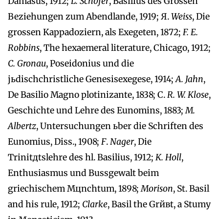
Damasus, 1912;
L. Schдfer
, Basilius des Grossen
Beziehungen zum Abendlande, 1919; Я.
Weiss
, Die
grossen Kappadoziern, als Exegeten, 1872;
F. E.
Robbins
, The hexaemeral literature, Chicago, 1912;
C. Gronau
, Poseidonius und die
jьdischchristliche Genesisexegese, 1914;
A. Jahn
,
De Basilio Magno plotinizante, 1838; C.
R. W. Klose
,
Geschichte und Lehre des Eunomins, 1883;
M.
Albertz
, Untersuchungen ьber die Schriften des
Eunomius, Diss., 1908;
F
.
Nager
, Die
Trinitдtslehre des hl. Basilius, 1912;
K. Holl
,
Enthusiasmus und Bussgewalt beim
griechischem Mцnchtum, 1898;
Morison
, St. Basil
and his rule, 1912;
Clarke
, Basil the Grйвt, a Stumy