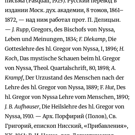
письма (Pasquali, 1925). Русский перевод в
издании Моск. дух. академии, 8 томов, 1861–
1872, — над ним работал прот. П. Делицын.
—
J. Rupp
, Gregors, des Bischofs von Nyssa,
Leben und Meinungen, 1834;
F. Dlekamp
, Die
Gotteslehre des hl. Gregor von Nyssa, I, 1896;
H.
Koch
, Das mystische Schauen beim hl. Gregor
von Nyssa, Theol. Quartalschrift, 80, 1898;
A.
Krampf
, Der Urzustand des Menschen nach der
Lehre des hl. Gregor von Nyssa, 1889; F.
Hut
, Des
hl. Gregor von Nyssa Lehre vom Menschen, 1890;
J. B. Aufhвuser
, Die Heilslehre des hl. Gregor von
Nyssa, 1910. — Apx. Порфирий (Полов), Св.
Григорий, епископ Нисский, «Прибавления»,