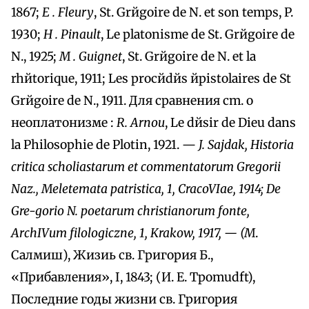
1867;
E
. Fleury
, St. Grйgoire de N. et son temps, P.
1930;
H
. Pinault
, Le platonisme de St. Grйgoire de
N., 1925;
M
. Guignet
, St. Grйgoire de N. et la
rhйtorique, 1911; Les procйdйs йpistolaires de St
Grйgoire de N., 1911. Для сравнения cm. o
неоплатонизме :
R. Arnou
, Le dйsir de Dieu dans
la Philosophie de Plotin, 1921. —
J. Sajdak, Historia
critica scholiastarum et commentatorum Gregorii
Naz., Meletemata patristica, 1, CracoVIae, 1914; De
Gre-gorio N. poetarum christianorum fonte,
ArchIVum filologiczne, 1, Krakow, 1917, — (M
.
Салмиш), Жизиь св. Григория Б.,
«Прибавления», I, 1843; (И. E. Tpomudft),
Последние годы жизни св. Григория