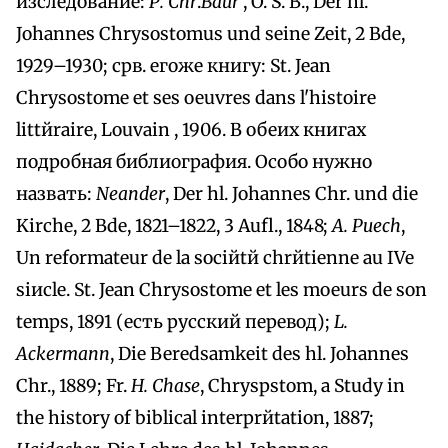
изследование:
Р. Chr
.
Baur
, O. S. B., Der hl.
Johannes Chrysostomus und seine Zeit, 2 Bde,
1929–1930; срв. егоже книгу: St. Jean
Chrysostome et ses oeuvres dans l'histoire
littйraire, Louvain , 1906. В обеих книгах
подробная библиография. Особо нужно
назвать:
Neander
, Der hl. Johannes Chr. und die
Kirche, 2 Bde, 1821–1822, 3 Aufl., 1848;
A. Puech
,
Un reformateur de la sociйtй chrйtienne au IVe
siиcle. St. Jean Chrysostome et les moeurs de son
temps, 1891 (есть русский перевод);
L.
Ackermann
, Die Beredsamkeit des hl. Johannes
Chr., 1889; Fr.
H. Chase
, Chryspstom, a Study in
the history of biblical interprйtation, 1887;