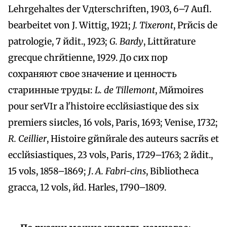
Lehrgehaltes der Vдterschriften, 1903, 6–7 Aufl.
bearbeitet von J. Wittig, 1921;
J. Tixeront
, Prйcis de
patrologie, 7 йdit., 1923;
G. Bardy
, Littйrature
grecque chrйtienne, 1929. До сих пор
сохраняют свое значение и ценность
старинные труды:
L. de Tillemont
, Mйmoires
pour serVIr а l'histoire ecclйsiastique des six
premiers siиcles, 16 vols, Paris, 1693; Venise, 1732;
R. Ceillier
, Histoire gйnйrale des auteurs sacrйs et
ecclйsiastiques, 23 vols, Paris, 1729–1763; 2 йdit.,
15 vols, 1858–1869;
J
.
A. Fabri-cins
, Bibliotheca
gracca, 12 vols, йd. Harles, 1790–1809.