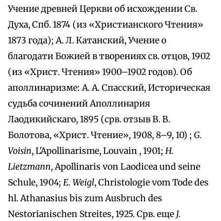
Учение древней Церкви об исхождении Св.
Духа, Спб. 1874 (из «Христианского Чтения»
1873 года); А. Л. Катанский, Учение о
благодати Божией в творениях св. отцов, 1902
(из «Христ. Чтения» 1900–1902 годов). Об
аполлинаризме: A. A. Спасский, Историческая
судьба сочинений Аполлинария
Лаодикийскаго, 1895 (срв. отзыв В. В.
Болотова, «Христ. Чтение», 1908, 8–9, 10) ;
G.
Voisin
, L'Apollinarisme, Louvain , 1901;
H.
Lietzmann
, Apollinaris von Laodicea und seine
Schule, 1904;
E. Weigl
, Christologie vom Tode des
hl. Athanasius bis zum Ausbruch des
Nestorianischen Streites, 1925. Срв. еще
J.