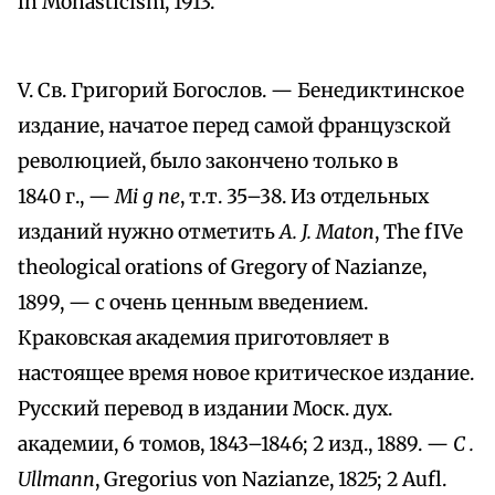
in Monasticism, 1913.
V. Св. Григорий Богослов. — Бенедиктинское
издание, начатое перед самой французской
революцией, было закончено только в
1840 г., —
Мі
g
пе
, т.т. 35–38. Из отдельных
изданий нужно отметить
A. J. Maton
, The fIVe
theological orations of Gregory of Nazianze,
1899, — с очень ценным введением.
Краковская академия приготовляет в
настоящее время новое критическое издание.
Русский перевод в издании Моск. дух.
академии, 6 томов, 1843–1846; 2 изд., 1889. —
C
.
Ullmann
, Gregorius von Nazianze, 1825; 2 Aufl.