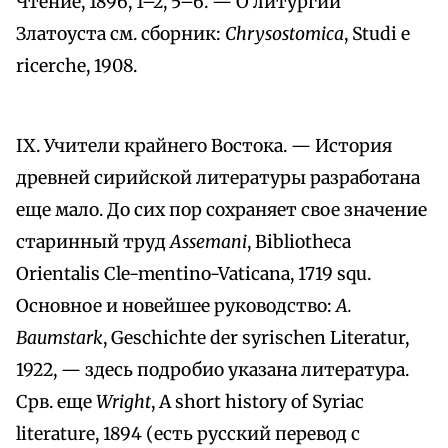
Чтение, 1896, 1–2, 5–6. — О литургии
Златоуста см. сборник:
Chrysostomica
, Studi e
ricerche, 1908.
IX. Учители крайнего Востока. — История
древней сирийской литературы разработана
еще мало. До сих пор сохраняет свое значение
старинный труд
Assemani
, Bibliotheca
Orientalis Cle-mentino-Vaticana, 1719 squ.
Основное и новейшее руководство:
A.
Baumstark
, Geschichte der syrischen Literatur,
1922, — здесь подробио указана литература.
Срв. еще
Wright
, A short history of Syriac
literature, 1894 (есть русский перевод с