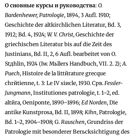
О сновные курсы и руководства
:
O.
Bardenhewer, Patrologie
, 1894, 3 Aufl. 1910;
Geschichte der altkirchlichen Literatur, Bd. 3,
1912; Bd. 4, 1924;
W. V. Christ
, Geschichte der
griechischen Literatur bis auf die Zeit des
Justinians, Bd. II, 2, 6 Aufl. bearbeitet von O.
Stдhlin, 1924 (Iw. Mьllers Handbuch, VII. 2. 2);
A.
Puech
, Histoire de la littйrature grecque
chrйtienne, t. 3: Le IV siиcle, 1930. Срв.
Fessler-
Jungmann
, Institutiones patrologie, t. 1–2, ed.
altйra, Oeniponte, 1890–1896;
Ed Norden
, Die
antike Kunstprosa, Bd. II, 1898;
Kihn
, Patrologie,
Bd. 1–2, 1904–1908; G.
Rauschen
, Grundriss der
Patrologie mit besonderer Berьcksichtigung des