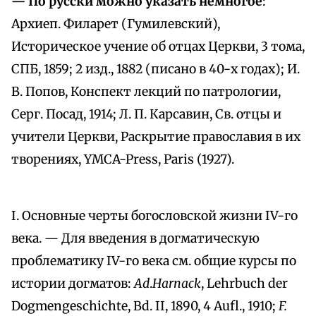
— По pycски можно указать немногое
:
Архиеп. Филарет (Гумилевский),
Историческое учение об отцах Церкви, 3 тома,
СПБ, 1859; 2 изд., 1882 (писано в 40-х годах); И.
В. Попов, Конспект лекций по патрологии,
Серг. Посад, 1914; Л. П. Карсавин, Св. отцы и
учители Церкви, Раскрытие православия в их
творениях, YMCA-Press, Paris (1927).
I. Основные черты богословской жизни IV-го
века. — Для введения в догматическую
проблематику IV-гo века см. общие курсы по
истории догматов:
Ad
.
Harnack
, Lehrbuch der
Dogmengeschichte, Bd. II, 1890, 4 Aufl., 1910;
F.