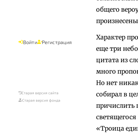
общего веро
произнесены 
Характер про
Войти
Регистрация
еще три небо
цитата из сл
много пропов
Но нет никак
собирал в це
Старая версия сайта
Старая версия фонда
причислить 
светящегося 
«Троица еди