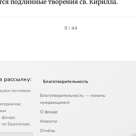
ся подлинные творения св. Кирилла.
9 / 44
а рассылку:
Благотворительность
ашем почтовом
Благотворительность — помочь
нуждающимся
атериалов;
ных
О фонде
 фонда;
Новости
 по Евангелию.
Отчёты