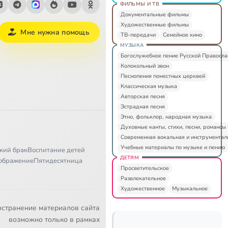
ФИЛЬМЫ И ТВ
Документальные фильмы
Художественные фильмы
Мне нужна помощь
ТВ-передачи
Семейное кино
МУЗЫКА
Богослужебное пение Русской Правосл
Колокольный звон
Песнопения поместных церквей
Классическая музыка
Авторская песня
Эстрадная песня
Этно, фольклор, народная музыка
Духовные канты, стихи, песни, романсы
Современная вокальная и инструментал
Учебные материалы по музыке и пению
кий брак
Воспитание детей
ДЕТЯМ
ображение
Пятидесятница
Просветительское
Развлекательное
Художественное
Музыкальное
остранение материалов сайта
возможно только в рамках