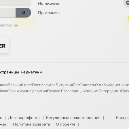
Им помогли
Программы
ляются на
 страницы медиатеки
асха
Великий пост
Пост
Молитва
Литургия
Бог
Святость
О любви
Христианс
иблию
Зачем нужна религия
Покров Богородицы
Успение Богородицы
Пре
ть
|
Договор оферты
|
Регулярные пожертвования
|
Распр
ежей
|
Политика возврата
|
О проекте
|