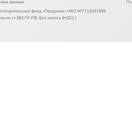
ьных данных
По
готворительный фонд «Предание» НКО №7712031589
асно ст.582 ГК РФ. Без налога (НДС)
|