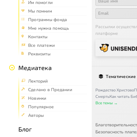
Им помогли
Мы помним
Программы фонда
Рассылки осуществ
Мне нужна помощь
платформе
Контакты
Все платежи
Реквизиты
Медиатека
Тематические
Лекторий
Сделано в Предании
Рождество Христово
П
Смерть
Как читать Б
Новинки
Все темы →
Популярное
Авторы
Благотворительнос
Блог
Безопасность плат