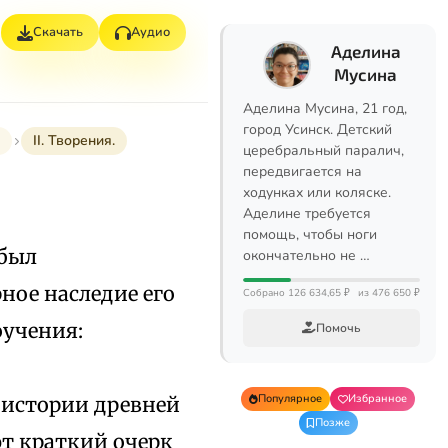
Скачать
Аудио
Аделина
Мусина
Аделина Мусина, 21 год,
город Усинск. Детский
II. Творения.
церебральный паралич,
передвигается на
ходунках или коляске.
Аделине требуется
помощь, чтобы ноги
 был
окончательно не …
ное наследие его
Собрано 126 634,65 ₽
из 476 650 ₽
оучения:
Помочь
Популярное
Избранное
 истории древней
Позже
ют краткий очерк