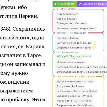
Наш лекторий
Сделано в Предан
еркви, ибо
С ЧЕГО НАЧАТЬ
Интересующимся
от лица Церкви.
Новоначальным
Приходским работникам
–348). Сохранились
Регентам, певчим, клирошанам
СВЯЩЕННОЕ ПИСАНИЕ
алилейской», одна
Переводы Библии
Святоотеческие толкования
мнения, св. Кирилл
Современные комментарии
МОЛИТВОСЛОВЫ.
изгнания в Taрсe.
БОГОСЛУЖЕБНЫЕ ТЕКСТЫ
Молитвы по-русски
Молитвы по-славянски
еды он записывал и
Богослужебные тексты на русском язык
Богослужебные тексты на церковнослав
этому нужно
СВЯТООТЕЧЕСКОЕ НАСЛЕДИЕ
ном видении
Мужи апостольские. I—II века
Апологеты. II—III века
с выражением:
Вселенские соборы. IV—VIII века
Средневековье. IX—XV века
ю прибавку. Этим
Новое время. XVI—XIX века
Современность. XX—XXI века