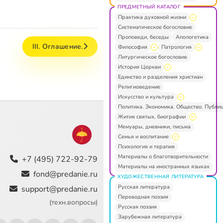
ПРЕДМЕТНЫЙ КАТАЛОГ
Практика духовной жизни
Систематическое богословие
Проповеди, беседы
Апологетика
III. Оглашение.
Философия
Патрология
Литургическое богословие
История Церкви
Единство и разделения христиан
Религиоведение
Искусство и культура
Политика. Экономика. Общество. Публи
Жития святых, биографии
Мемуары, дневники, письма
Семья и воспитание
Психология и терапия
Материалы о благотворительности
+7 (495) 722-92-79
Материалы на иностранных языках
fond@predanie.ru
ХУДОЖЕСТВЕННАЯ ЛИТЕРАТУРА
Русская литература
support@predanie.ru
Переводная поэзия
(техн.вопросы)
Русская поэзия
Зарубежная литература