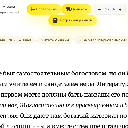
 IV века
−
+
Оглавление
Целиком
125%
 протоиерей
На страничку книги
ые Отцы IV века
Читать онлайн
3. Кирилл Иерусалимский.
е был самостоятельным богословом, но он
м учителем и свидетелем веры. Литератур
 первом месте должны быть названы его п
льное, 18 огласительных к просвещаемым и 5
енных
. Они дают нам богатый материал по
ой дисциплины и вместе с тем представля