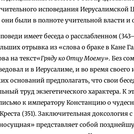
учительного исповедания Иерусалимской Ц
они были в полноте учительной власти и 
поведи имеет беседа о расслабленном (343
льших отрывка из «слова о браке в Кане Г
ова на текст
«Гряду ко Отцу Моему»
. Без со
едовал и в Иерусалиме, и во время своего 
их оснований предполагать, что свои бес
льный труд экзегетического характера. К 
письмо к императору Констанцию о чудес
Креста (351). Заключительная доксология 
носущная» представляет собой позднейшу