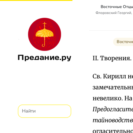
Восточные Отцы
Флоровский Георгий,
Восточн
Предание.ру
II. Творения.
Св. Кирилл н
замечательны
невелико. На
Предогласите
maйноводств
огласительн