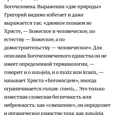
Богочеловека. Выражения «две природы»
Григорий видимо избегает и даже
выражается так: «двоякое познаем во
Христе, — Божеское и человеческое, по
естеству — Божеское, а по
домостроительству — человеческое». Для
описания Богочеловечеекого единства он не
имеет определенной терминологии, —
говорит и о sunάjeia, и о mίxiz или krasiz, —
называет Христа «Богоносцем», иногда
ограничивается голым: έnwsiς… Это только
известная словесная беспечность или
небрежность: как «смешение», он определяет
и органическое единство тела; как sunάjeia