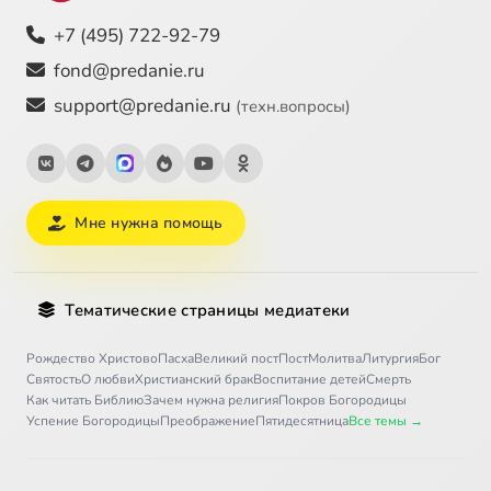
+7 (495) 722-92-79
fond@predanie.ru
support@predanie.ru
(техн.вопросы)
Мне нужна помощь
Тематические страницы медиатеки
Рождество Христово
Пасха
Великий пост
Пост
Молитва
Литургия
Бог
Святость
О любви
Христианский брак
Воспитание детей
Смерть
Как читать Библию
Зачем нужна религия
Покров Богородицы
Успение Богородицы
Преображение
Пятидесятница
Все темы →