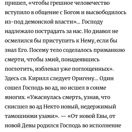
пришел, «чтобы грешное человечество
вступило в общение с Богом и высвободилось
из-под демонской власти»… Господу
надлежало пострадать за нас. Но диавол не
осмелился бы приступить к Нему, если бы
знал Его. Посему тело соделалось приманкою
смерти, чтобы змий, понадеявшись
поглотить, изблевал уже поглощенных».
Здесь св. Кирилл следует Оригену… Один
сошел Господь во ад, но исшел в сонме
многих. «Ужаснулась смерть, узнав, что
снисшел во ад Некто новый, недержимый
тамошними узами». — «От новой Евы, от
новой Девы родился Господь во исполнение