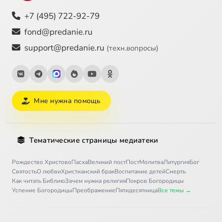
+7 (495) 722-92-79
fond@predanie.ru
support@predanie.ru
(техн.вопросы)
Мне нужна помощь
Тематические страницы медиатеки
Рождество Христово
Пасха
Великий пост
Пост
Молитва
Литургия
Бог
Святость
О любви
Христианский брак
Воспитание детей
Смерть
Как читать Библию
Зачем нужна религия
Покров Богородицы
Успение Богородицы
Преображение
Пятидесятница
Все темы →