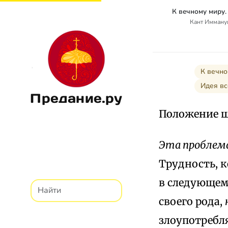
Кант Иммануи
К вечно
Идея вс
Предание.ру
Положение ш
Эта проблема
Трудность, к
в следующем:
своего рода,
злоупотребля