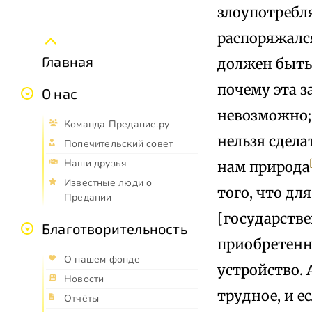
злоупотребля
распоряжалс
Главная
должен быть
почему эта з
О нас
невозможно; 
Команда Предание.ру
нельзя сдела
Попечительский совет
Наши друзья
нам природа
Известные люди о
того, что дл
Предании
[государстве
Благотворительность
приобретенны
О нашем фонде
устройство. 
Новости
трудное, и е
Отчёты