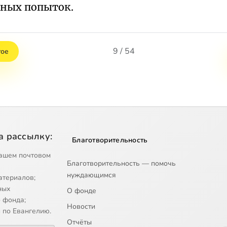
ных попыток.
9 / 54
тое
а рассылку:
Благотворительность
ашем почтовом
Благотворительность — помочь
нуждающимся
атериалов;
ных
О фонде
 фонда;
Новости
 по Евангелию.
Отчёты