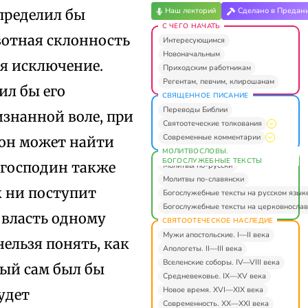
Наш лекторий
Сделано в Предан
определил бы
С ЧЕГО НАЧАТЬ
вотная склонность
Интересующимся
Новоначальным
бя исключение.
Приходским работникам
Регентам, певчим, клирошанам
ил бы его
СВЯЩЕННОЕ ПИСАНИЕ
Переводы Библии
знанной воле, при
Святоотеческие толкования
Современные комментарии
 он может найти
МОЛИТВОСЛОВЫ.
БОГОСЛУЖЕБНЫЕ ТЕКСТЫ
т господин также
Молитвы по-русски
Молитвы по-славянски
к ни поступит
Богослужебные тексты на русском язык
Богослужебные тексты на церковнослав
 власть одному
СВЯТООТЕЧЕСКОЕ НАСЛЕДИЕ
Мужи апостольские. I—II века
ельзя понять, как
Апологеты. II—III века
Вселенские соборы. IV—VIII века
рый сам был бы
Средневековье. IX—XV века
Новое время. XVI—XIX века
удет
Современность. XX—XXI века