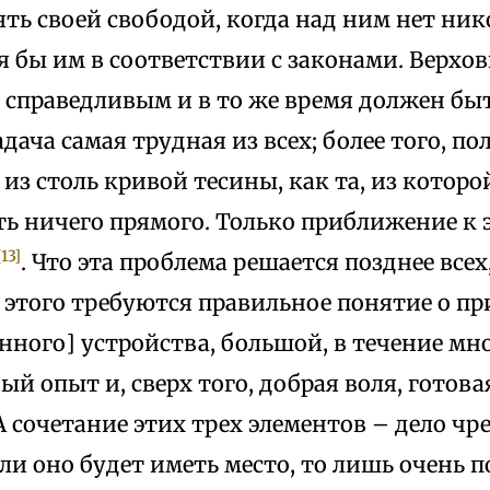
ть своей свободой, когда над ним нет нико
я бы им в соответствии с законами. Верхо
 справедливым и в то же время должен бы
адача самая трудная из всех; более того, п
из столь кривой тесины, как та, из которо
ть ничего прямого. Только приближение к 
[13]
. Что эта проблема решается позднее всех
я этого требуются правильное понятие о п
нного] устройства, большой, в течение мн
й опыт и, сверх того, добрая воля, готова
А сочетание этих трех элементов – дело ч
сли оно будет иметь место, то лишь очень п