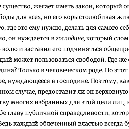
 существо, желает иметь закон, который 
боды для всех, но его корыстолюбивая жи
о, где это ему нужно, делать для самого се
но, он нуждается в
господине,
который слом
 волю и заставил его подчиняться общепри
дый может пользоваться свободой. Где же
дина? Только в человеческом роде. Но это
е, нуждающееся в господине. Поэтому, ка
нном случае, предоставит ли он верховную
ву многих избранных для этой цели лиц, н
ебе главу публичной справедливости, кото
 Ведь каждый облеченный властью всегда б