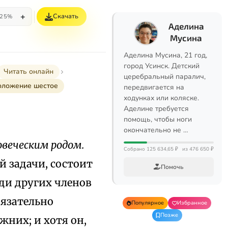
+
Скачать
25%
Аделина
Мусина
Аделина Мусина, 21 год,
город Усинск. Детский
Читать онлайн
церебральный паралич,
оложение шестое
передвигается на
ходунках или коляске.
Аделине требуется
помощь, чтобы ноги
окончательно не …
овеческим родом.
Собрано 125 634,65 ₽
из 476 650 ₽
й задачи, состоит
Помочь
ди других членов
бязательно
Популярное
Избранное
Позже
жних; и хотя он,