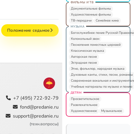
ФИЛЬМЫ И ТВ
Документальные фильмы
Художественные фильмы
ТВ-передачи
Семейное кино
МУЗЫКА
Положение седьмое
Богослужебное пение Русской Правосл
Колокольный звон
Песнопения поместных церквей
Классическая музыка
Авторская песня
Эстрадная песня
Этно, фольклор, народная музыка
Духовные канты, стихи, песни, романсы
Современная вокальная и инструментал
Учебные материалы по музыке и пению
ДЕТЯМ
+7 (495) 722-92-79
Просветительское
Развлекательное
fond@predanie.ru
Художественное
Музыкальное
support@predanie.ru
(техн.вопросы)