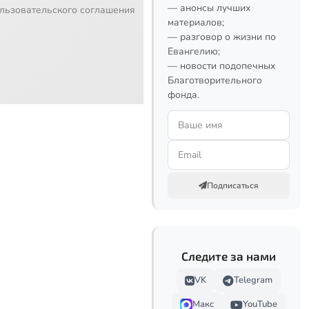
— анонсы лучших
льзовательского соглашения
материалов;
— разговор о жизни по
Евангелию;
— новости подопечных
Благотворительного
фонда.
Подписаться
Следите за нами
VK
Telegram
Макс
YouTube