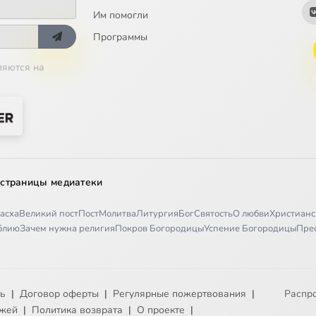
Им помогли
Программы
ляются на
 страницы медиатеки
асха
Великий пост
Пост
Молитва
Литургия
Бог
Святость
О любви
Христианс
иблию
Зачем нужна религия
Покров Богородицы
Успение Богородицы
Пре
ть
|
Договор оферты
|
Регулярные пожертвования
|
Распр
ежей
|
Политика возврата
|
О проекте
|