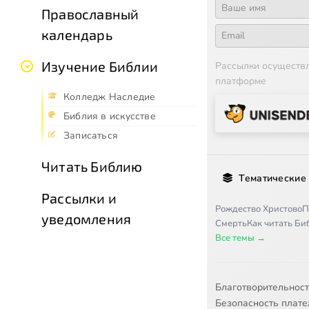
Православный
календарь
Изучение Библии
Рассылки осуществ
платформе
Колледж Наследие
Библия в искусстве
Записаться
Читать Библию
Тематические
Рассылки и
Рождество Христово
П
уведомления
Смерть
Как читать Б
Все темы →
Благотворительнос
Безопасность плат