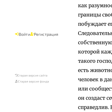
как разумное
границы сво
побуждает ег
Следователь
Войти
Регистрация
собственную
которой каж
такого госпо
есть животно
Старая версия сайта
человек в да
Старая версия фонда
или сообщест
он создаст с
справедлив.