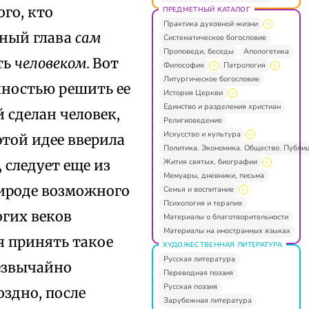
го, кто
ПРЕДМЕТНЫЙ КАТАЛОГ
Практика духовной жизни
вный глава
сам
Систематическое богословие
Проповеди, беседы
Апологетика
ть
человеком.
Вот
Философия
Патрология
Литургическое богословие
олностью решить ее
История Церкви
Единство и разделения христиан
й сделан человек,
Религиоведение
Искусство и культура
этой идее вверила
Политика. Экономика. Общество. Публи
Жития святых, биографии
, следует еще из
Мемуары, дневники, письма
рироде возможного
Семья и воспитание
Психология и терапия
огих веков
Материалы о благотворительности
Материалы на иностранных языках
я принять такое
ХУДОЖЕСТВЕННАЯ ЛИТЕРАТУРА
Русская литература
резвычайно
Переводная поэзия
Русская поэзия
оздно, после
Зарубежная литература