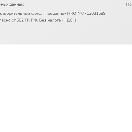
ьных данных
По
готворительный фонд «Предание» НКО №7712031589
асно ст.582 ГК РФ. Без налога (НДС)
|