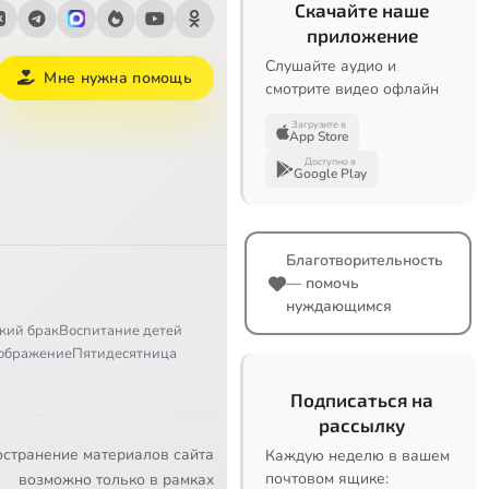
Скачайте наше
приложение
Слушайте аудио и
Мне нужна помощь
смотрите видео офлайн
Загрузите в
App Store
Доступно в
Google Play
Благотворительность
— помочь
нуждающимся
кий брак
Воспитание детей
ображение
Пятидесятница
Подписаться на
рассылку
остранение материалов сайта
Каждую неделю в вашем
почтовом ящике:
возможно только в рамках