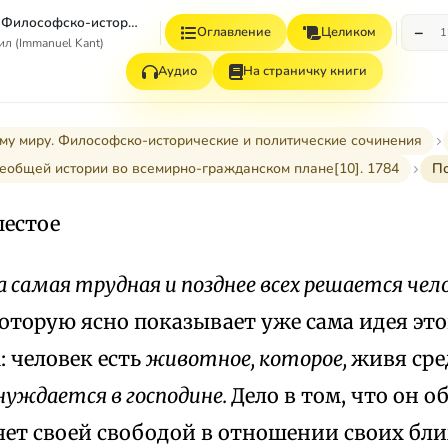
К вечному миру. Философско-исторические и политические сочинения
−
Оглавление
Целиком
1
л (Immanuel Kant)
Аудио
На страничку книги
му миру. Философско-исторические и политические сочинения
еобщей истории во всемирно-гражданском плане[10]. 1784
П
естое
 самая трудная и позднее всех решается чел
оторую ясно показывает уже сама идея это
 человек есть
животное, которое,
живя сре
нуждается в господине.
Дело в том, что он о
ет своей свободой в отношении своих бли