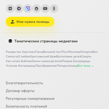
Мне нужна помощь
Тематические страницы медиатеки
Рождество Христово
Пасха
Великий пост
Пост
Молитва
Литургия
Бог
Святость
О любви
Христианский брак
Воспитание детей
Смерть
Как читать Библию
Зачем нужна религия
Покров Богородицы
Успение Богородицы
Преображение
Пятидесятница
Все темы →
Благотворительность
Договор оферты
Регулярные пожертвования
Безопасность платежей